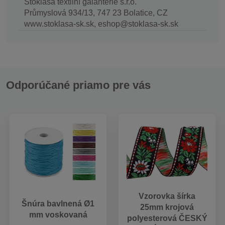
Stoklasa textilní galanterie s.r.o.
Průmyslová 934/13, 747 23 Bolatice, CZ
www.stoklasa-sk.sk, eshop@stoklasa-sk.sk
Odporúčané priamo pre vás
Vzorovka šírka
Šnúra bavlnená Ø1
25mm krojová
mm voskovaná
polyesterová ČESKÝ