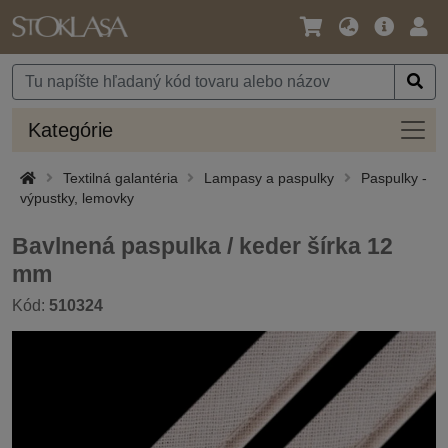
Jazyk
Hlavná
Prih
/
ponuka
Mena
Kateg
Kategórie
Textilná galantéria
Lampasy a paspulky
Paspulky -
výpustky, lemovky
Bavlnená paspulka / keder šírka 12
mm
Kód:
510324