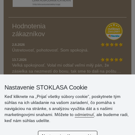
Hodnotenia
zákazníkov
2.8.2026
Ústretovosť, pohotovosť. Som spokojná.
13.7.2026
Veľká spokojnosť. Volal mi odtiaľ veľmi milý pán, že
zásielka sa nezmestí do boxu, tak sme to dali na poštu....
» Aktuálne 6948 recenzií
Nastavenie STOKLASA Cookie
* Recenzie neoverujeme
Keď kliknete na „Prijať všetky súbory cookie“, poskytnete tým
súhlas na ich ukladanie na vašom zariadení, čo pomáha s
navigáciou na stránke, s analýzou využitia dát a s našimi
marketingovými snahami. Môžete to
odmietnuť
, ale budeme radi,
keď nám súhlas udelíte.