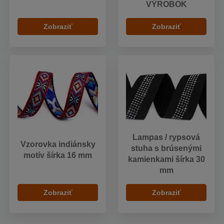
VÝROBOK
Zobraziť
Zobraziť
Lampas / rypsová
Vzorovka indiánsky
stuha s brúsenými
motív šírka 16 mm
kamienkami šírka 30
mm
Zobraziť
Zobraziť