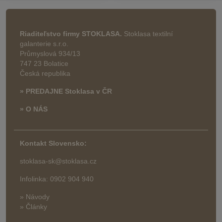
Riaditeľstvo firmy STOKLASA.
Stoklasa textilní
galanterie s.r.o.
Průmyslová 934/13
747 23 Bolatice
Česká republika
» PREDAJNE Stoklasa v ČR
» O NÁS
Kontakt Slovensko:
stoklasa-sk@stoklasa.cz
Infolinka: 0902 904 940
» Návody
» Články