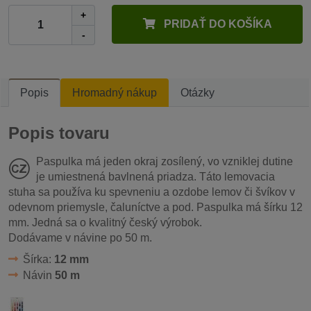
+
PRIDAŤ DO KOŠÍKA
-
Popis
Hromadný nákup
Otázky
Popis tovaru
Paspulka má jeden okraj zosílený, vo vzniklej dutine
je umiestnená bavlnená priadza. Táto lemovacia
stuha sa používa ku spevneniu a ozdobe lemov či švíkov v
odevnom priemysle, čaluníctve a pod. Paspulka má šírku 12
mm. Jedná sa o kvalitný český výrobok.
Dodávame v návine po 50 m.
Šírka:
12 mm
Návin
50 m