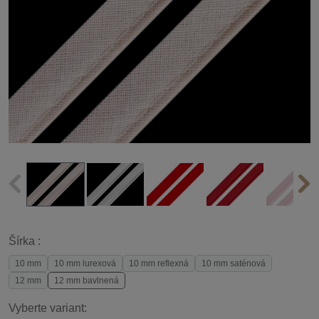
Šírka :
10 mm
10 mm lurexová
10 mm reflexná
10 mm saténová
12 mm
12 mm bavlnená
Vyberte variant: