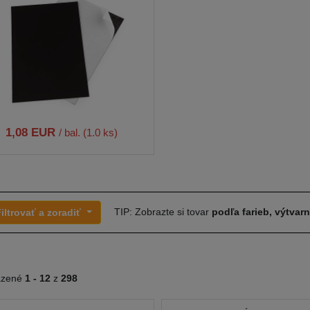
1,08 EUR
/ bal. (1.0 ks)
TIP: Zobrazte si tovar
podľa farieb, výtvar
iltrovať a zoradiť
azené
1 -
12
z
298