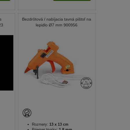
s
Bezdrôtová / nabíjacia tavná pištoľ na
23
lepidlo Ø7 mm 900956
Rozmery:
13 x 13 cm
Priemer trysky:
1,8 mm