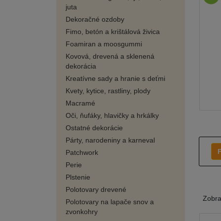
juta
Dekoračné ozdoby
Fimo, betón a krištálová živica
Foamiran a moosgummi
Kovová, drevená a sklenená
dekorácia
Kreatívne sady a hranie s deťmi
Kvety, kytice, rastliny, plody
Macramé
Oči, ňufáky, hlavičky a hrkálky
Ostatné dekorácie
Párty, narodeniny a karneval
F
Patchwork
Perie
Plstenie
Polotovary drevené
Zobr
Polotovary na lapače snov a
zvonkohry