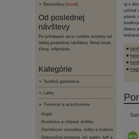
Bestsellery [
nové
]
aj s dó
udržať 
Od poslednej
pások, 
kvalitn
návštevy
štetce 
knihárs
Po prihlásení sa tu uvidíte novinky od
Vašej poslednej návštevy. Nový tovar,
zľavy, inšpiráciu.
■
hand
■
lepi
■
lepid
Kategórie
■
magn
Textilná galantéria
Látky
Pom
Tvorenie a aranžovanie
Anjeli
Sam
Brmbolce a chlpaté drôtiky
Darčekové vrecúška, tašky a krabice
Dekoračná organza, tyl, satén, taft a