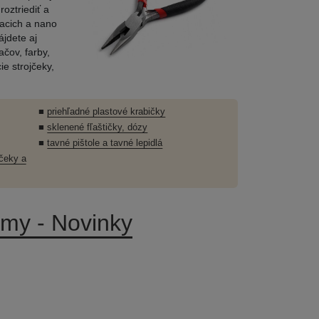
oztriediť a
iacich a nano
ájdete aj
čov, farby,
e strojčeky,
■
priehľadné plastové krabičky
■
sklenené fľaštičky, dózy
■
tavné pištole a tavné lepidlá
jčeky a
rmy - Novinky