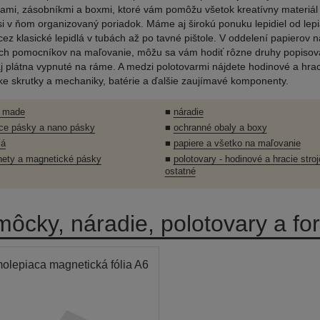
zami, zásobníkmi a boxmi, ktoré vám pomôžu všetok kreatívny materiál r
si v ňom organizovaný poriadok. Máme aj širokú ponuku lepidiel od lep
cez klasické lepidlá v tubách až po tavné pištole. V oddelení papierov n
ých pomocníkov na maľovanie, môžu sa vám hodiť rôzne druhy popisova
aj plátna vypnuté na ráme. A medzi polotovarmi nájdete hodinové a hraci
ke skrutky a mechaniky, batérie a ďalšie zaujímavé komponenty.
 made
■
náradie
ace pásky a nano pásky
■
ochranné obaly a boxy
lá
■
papiere a všetko na maľovanie
ety a magnetické pásky
■
polotovary - hodinové a hracie stro
ostatné
ôcky, náradie, polotovary a fo
olepiaca magnetická fólia A6