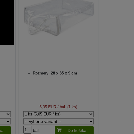
Rozmery:
28 x 35 x 9 cm
5,05 EUR
/ bal. (1 ks)
ka
bal.
Do košíka