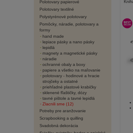
Knih
Polotovary papierové
Polotovary textilné
Polystyrénové polotovary
Pomôcky, náradie, polotovary a
formy
hand made
lepiace pásky a nano pásky
lepidlá
magnety a magnetické pásky
náradie
ochranné obaly a boxy
papiere a všetko na maľovanie
polotovary - hodinové a hracie
strojčeky a ostatné
priehľadné plastové krabičky
sklenené fľaštičky, dózy
tavné pištole a tavné lepidlá
Zlacnili sme (12)
Potreby pre aranžovanie
Scrapbooking a quilling
Svadobná dekorácia