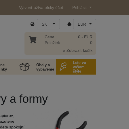
Vytvoriť užívateľský účet
Prihlásiť
SK
EUR
Cena:
0,- EUR
Položiek:
0
» Zobraziť košík
Leto vo
ne
Obaly a
vašom
lnky
vybavenie
štýle
ry a formy
apierov,
ižutérie.
udete spokojní