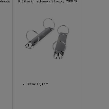
ahnutá
Krúžková mechanika 2 krúžky 790079
Dĺžka:
12,3 cm