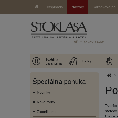
Inšpirácia
Návody
Darčekové pou
… už 36 rokov s Vami
Textilná
Látky
galantéria
Špeciálna ponuka
Po
Novinky
Nové farby
Tvoríte
štetcov
Zlacnili sme
Určite 