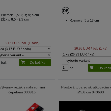
Priemer:
1,5; 2; 3; 4; 5 cm
Dĺžka:
8,5 - 9,5 cm
Rozmery:
5 x 18 cm
3,17 EUR
/ bal. (1 sada)
26,93 EUR
/ bal. (1 ks)
bal.
Do košíka
bal.
Do koší
Výtvarný rezák s náhradnými
Plastová tuba so skrutkovacím
čepeľami 080915
Ø5,6 cm 940698