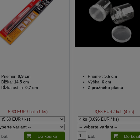
Priemer:
0,9 cm
Priemer:
5,6 cm
Dĺžka:
14,5 cm
Výška:
6 cm
Dĺžka ostria:
0,7 cm
Z pružného plastu
5,60 EUR
/ bal. (1 ks)
3,58 EUR
/ bal. (4 ks)
bal.
Do košíka
bal.
Do koší