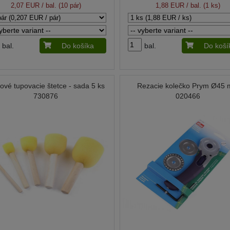
2,07 EUR
/ bal. (10 pár)
1,88 EUR
/ bal. (1 ks)
bal.
Do košíka
bal.
Do koší
ové tupovacie štetce - sada 5 ks
Rezacie kolečko Prym Ø45
730876
020466