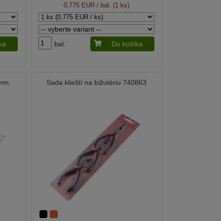
0,775 EUR
/ bal. (1 ks)
ka
bal.
Do košíka
 mm
Sada klieští na bižutériu 740863