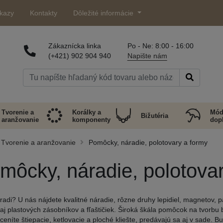
kazy
Kontakty
Dôležité informácie
Zákaznícka linka
Po - Ne: 8:00 - 16:00
(+421) 902 904 940
Napište nám
Tvorenie a
Korálky a
Mód
Bižutéria
aranžovanie
komponenty
dop
Tvorenie a aranžovanie
Pomôcky, náradie, polotovary a formy
môcky, náradie, polotova
 radi? U nás nájdete kvalitné náradie, rôzne druhy lepidiel, magnetov, p
 aj plastových zásobníkov a fľaštičiek. Široká škála pomôcok na tvorbu b
oceníte štiepacie, ketlovacie a ploché kliešte, predávajú sa aj v sade. B