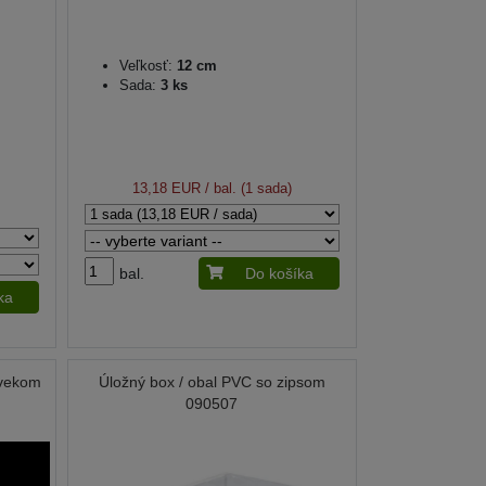
Veľkosť:
12 cm
Sada:
3 ks
13,18 EUR
/ bal. (1 sada)
bal.
Do košíka
ka
 vekom
Úložný box / obal PVC so zipsom
090507