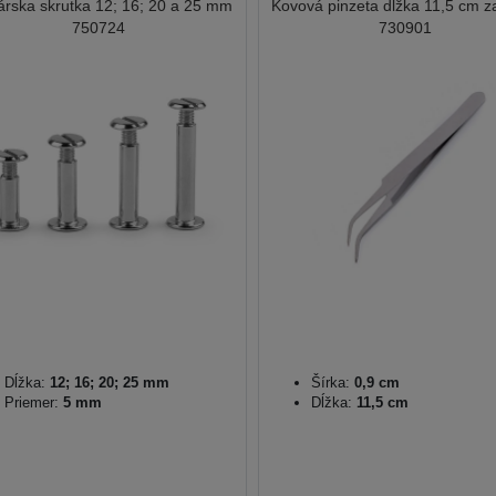
árska skrutka 12; 16; 20 a 25 mm
Kovová pinzeta dĺžka 11,5 cm z
750724
730901
Dĺžka:
12; 16; 20; 25 mm
Šírka:
0,9 cm
Priemer:
5 mm
Dĺžka:
11,5 cm