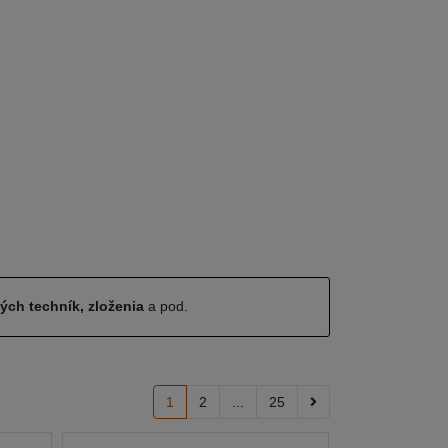
ných techník, zloženia
a pod.
1
2
...
25