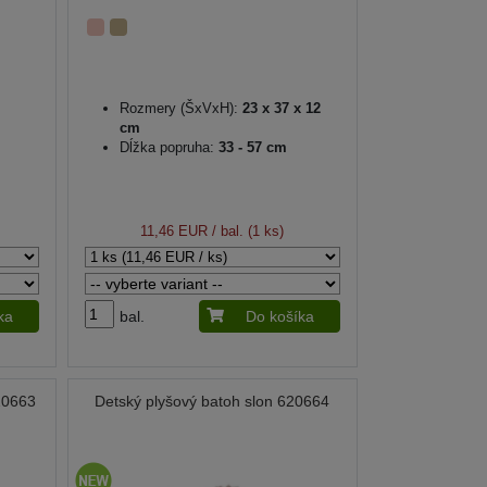
Rozmery (ŠxVxH):
23 x 37 x 12
cm
Dĺžka popruha:
33 - 57 cm
11,46 EUR
/ bal. (1 ks)
ka
bal.
Do košíka
20663
Detský plyšový batoh slon 620664