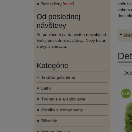
Bestsellery [
nové
]
kožušin
vakom n
Od poslednej
dospelá
návštevy
Po prihlásení sa tu uvidíte novinky od
■
dets
Vašej poslednej návštevy. Nový tovar,
zľavy, inšpiráciu.
Det
Kategórie
Det
Textilná galantéria
Látky
Tvorenie a aranžovanie
Korálky a komponenty
Bižutéria
Módne doplnky