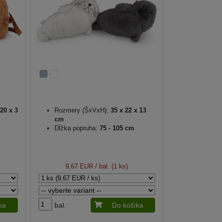
20 x 3
Rozmery (ŠxVxH):
35 x 22 x 13
cm
Dĺžka popruha:
75 - 105 cm
9,67 EUR
/ bal. (1 ks)
ka
bal.
Do košíka