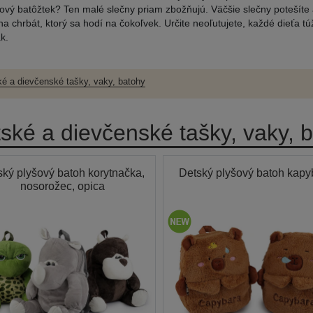
ový batôžtek? Ten malé slečny priam zbožňujú. Väčšie slečny potešíte 
a chrbát, ktorý sa hodí na čokoľvek. Určite neoľutujete, každé dieťa tú
k.
ké a dievčenské tašky, vaky, batohy
ské a dievčenské tašky, vaky, 
ský plyšový batoh korytnačka,
Detský plyšový batoh kapy
nosorožec, opica