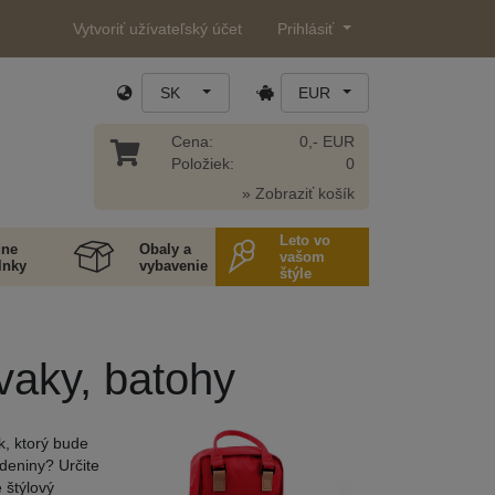
Vytvoriť užívateľský účet
Prihlásiť
SK
EUR
Cena:
0,- EUR
Položiek:
0
» Zobraziť košík
Leto vo
ne
Obaly a
vašom
lnky
vybavenie
štýle
vaky, batohy
k, ktorý bude
odeniny? Určite
 štýlový