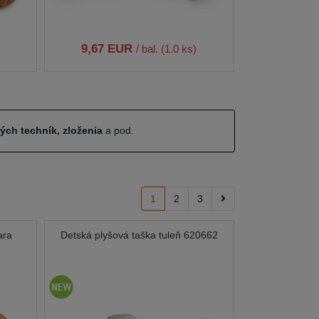
9,67 EUR
/ bal. (1.0 ks)
ných techník, zloženia
a pod.
1
2
3
ara
Detská plyšová taška tuleň 620662