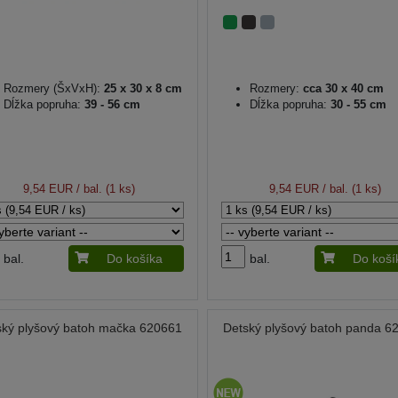
Rozmery (ŠxVxH):
25 x 30 x 8 cm
Rozmery:
cca 30 x 40 cm
Dĺžka popruha:
39 - 56 cm
Dĺžka popruha:
30 - 55 cm
9,54 EUR
/ bal. (1 ks)
9,54 EUR
/ bal. (1 ks)
bal.
Do košíka
bal.
Do koší
ský plyšový batoh mačka 620661
Detský plyšový batoh panda 6