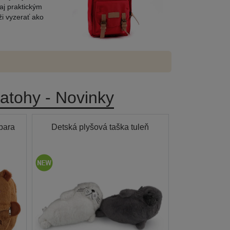
aj praktickým
ži vyzerať ako
batohy - Novinky
bara
Detská plyšová taška tuleň