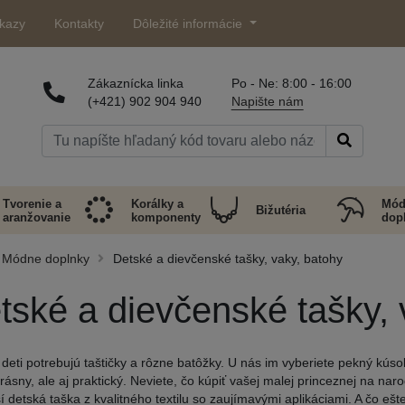
kazy
Kontakty
Dôležité informácie
Zákaznícka linka
Po - Ne: 8:00 - 16:00
(+421) 902 904 940
Napište nám
Tvorenie a
Korálky a
Mód
Bižutéria
aranžovanie
komponenty
dop
Módne doplnky
Detské a dievčenské tašky, vaky, batohy
tské a dievčenské tašky, 
 deti potrebujú taštičky a rôzne batôžky. U nás im vyberiete pekný kúso
krásny, ale aj praktický. Neviete, čo kúpiť vašej malej princeznej na nar
ší detská taška z kvalitného textilu so zaujímavými aplikáciami. A čo ešte