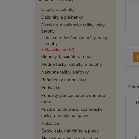
Čiapky a čelenky
Dáždniky a pláštenky
Detské a dievčenské tašky, vaky,
batohy
detské a dievčenské tašky, vaky,
batohy
Zlacnili sme (2)
Klobúky, fascinátory a boa
F
Módne tašky, kabelky a batohy
Nákupné tašky, sieťovky
Peňaženky a manikúry
Zobr
Podväzky
Ponožky, pančucháče a domáca
obuv
D
Puzdrá na okuliare, kozmetické
tašky a masky na spanie
Rukavice
Šatky, šály, nákrčníky a plédy
Školské peračníky, vrecká na