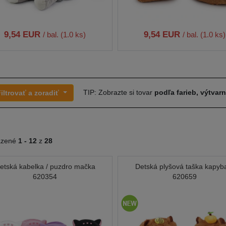
9,54 EUR
9,54 EUR
/ bal. (1.0 ks)
/ bal. (1.0 ks)
TIP: Zobrazte si tovar
podľa farieb, výtvar
iltrovať a zoradiť
azené
1 -
12
z
28
etská kabelka / puzdro mačka
Detská plyšová taška kapyb
620354
620659