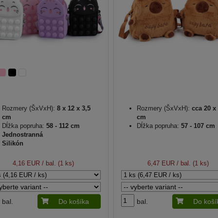
Rozmery (ŠxVxH):
8 x 12 x 3,5
Rozmery (ŠxVxH):
cca 20 x 
cm
cm
Dĺžka popruha:
58 - 112 cm
Dĺžka popruha:
57 - 107 cm
Jednostranná
Silikón
4,16 EUR
/ bal. (1 ks)
6,47 EUR
/ bal. (1 ks)
bal.
Do košíka
bal.
Do koší