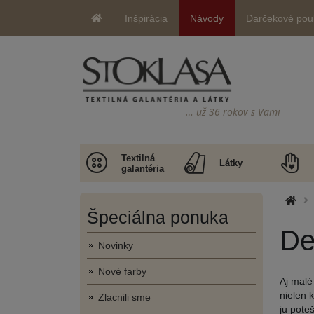
Inšpirácia
Návody
Darčekové pou
… už 36 rokov s Vami
Textilná
Látky
galantéria
Špeciálna ponuka
De
Novinky
Nové farby
Aj malé
nielen 
Zlacnili sme
ju pote