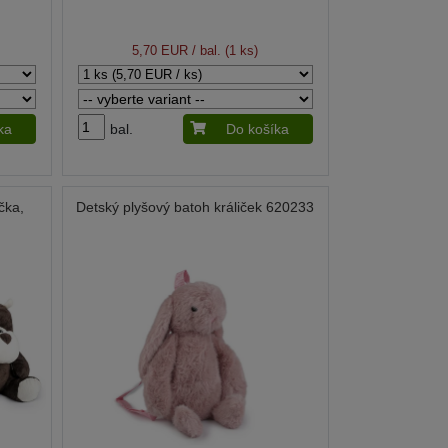
5,70 EUR
/ bal. (1 ks)
ka
bal.
Do košíka
čka,
Detský plyšový batoh králiček 620233