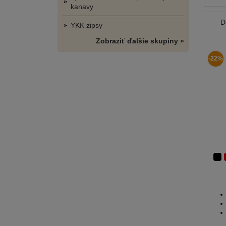
kanavy
D
YKK zipsy
Zobraziť ďalšie skupiny »
-22%