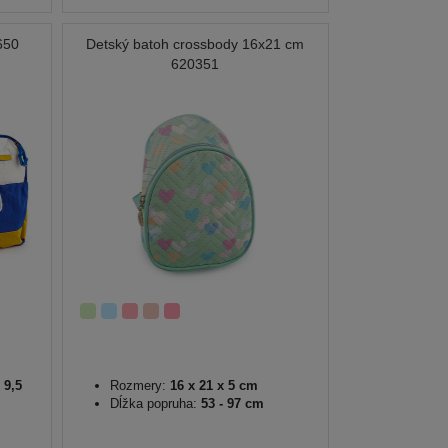
650
Detský batoh crossbody 16x21 cm
620351
 9,5
Rozmery:
16 x 21 x 5 cm
Dĺžka popruha:
53 - 97 cm