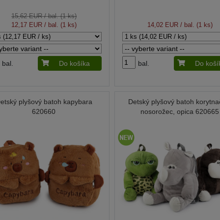
15,62 EUR
/ bal. (1 ks)
12,17 EUR
/ bal. (1 ks)
14,02 EUR
/ bal. (1 ks)
bal.
Do košíka
bal.
Do koší
etský plyšový batoh kapybara
Detský plyšový batoh korytna
620660
nosorožec, opica 620665