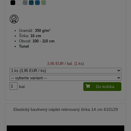
Gramáž:
350 g/m²
Šírka:
16 cm
Obvod:
100 - 110 cm
Tunel
3,95 EUR
/ bal. (1 ks)
bal.
Do košíka
Elastický bavlnený náplet rebrovaný šírka 14 cm 610129