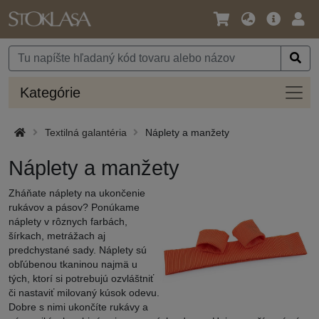
Jazyk
Hlavná
Prih
/
ponuka
Mena
Kateg
Kategórie
Textilná galantéria
Náplety a manžety
Náplety a manžety
Zháňate náplety na ukončenie
rukávov a pásov? Ponúkame
náplety v rôznych farbách,
šírkach, metrážach aj
predchystané sady. Náplety sú
obľúbenou tkaninou najmä u
tých, ktorí si potrebujú ozvláštniť
či nastaviť milovaný kúsok odevu.
Dobre s nimi ukončíte rukávy a