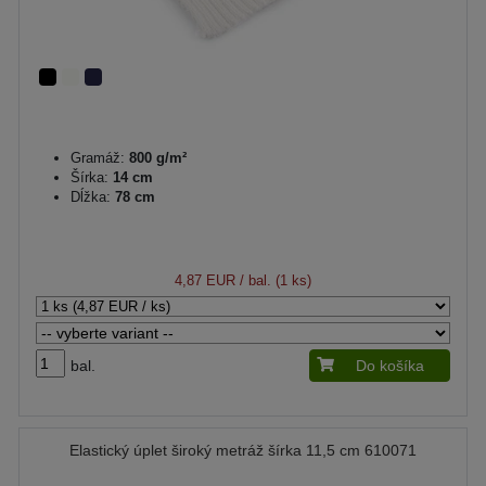
Gramáž:
800 g/m²
Šírka:
14 cm
Dĺžka:
78 cm
4,87 EUR
/ bal. (1 ks)
bal.
Do košíka
Elastický úplet široký metráž šírka 11,5 cm 610071