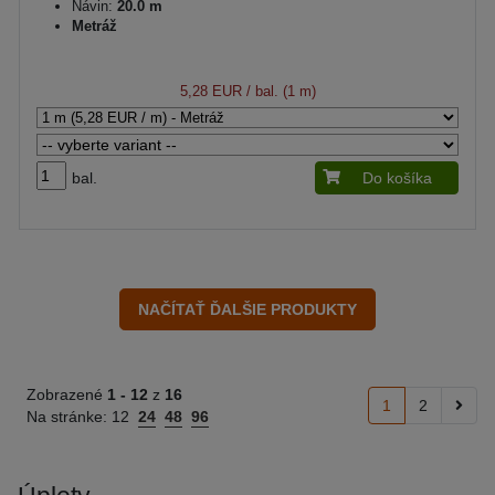
Návin:
20.0 m
Metráž
5,28 EUR
/ bal. (1 m)
bal.
Do košíka
Zobrazené
1 -
12
z
16
1
2
Na stránke:
12
24
48
96