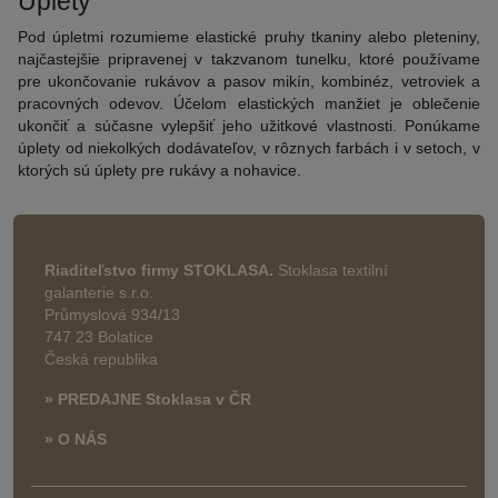
Úplety
Pod úpletmi rozumieme elastické pruhy tkaniny alebo pleteniny,
najčastejšie pripravenej v takzvanom tunelku, ktoré používame
pre ukončovanie rukávov a pasov mikín, kombinéz, vetroviek a
pracovných odevov. Účelom elastických manžiet je oblečenie
ukončiť a súčasne vylepšiť jeho užitkové vlastnosti. Ponúkame
úplety od niekolkých dodávateľov, v rôznych farbách i v setoch, v
ktorých sú úplety pre rukávy a nohavice.
Riaditeľstvo firmy STOKLASA.
Stoklasa textilní
galanterie s.r.o.
Průmyslová 934/13
747 23 Bolatice
Česká republika
» PREDAJNE Stoklasa v ČR
» O NÁS