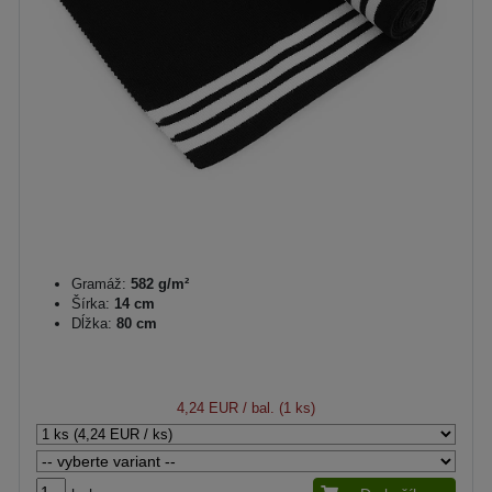
Gramáž:
582 g/m²
Šírka:
14 cm
Dĺžka:
80 cm
4,24 EUR
/ bal. (1 ks)