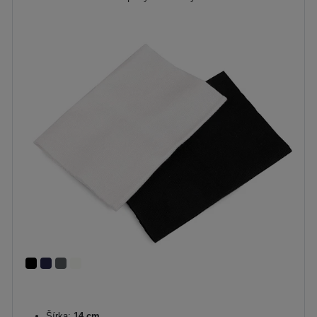
Šírka:
14 cm