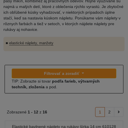
pásy mikín, kombinéz aj pracovných odevov. Hojne využívané sú
najmä u malých detí, ktoré z oblečenia rýchlo vyrastú. Je zbytočné
ich obľúbené kúsky vyhadzovať, v niektorých prípadoch úplne
stačí, keď sa nastavia kúskom nápletu. Ponúkame vám náplety v
rôznych farbách a tiež v setoch, v ktorých nájdete náplety pre
rukávy aj nohavice.
■
elastické náplety, manžety
Filtrovať a zoradiť
TIP: Zobrazte si tovar
podľa farieb, výtvarných
techník, zloženia
a pod.
Zobrazené
1 -
12
z
16
1
2
Elastické bavlnené náplety na rukávy šírka 14 cm 610128