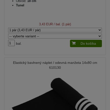
Obvod:
18 cm
Tunel
3,43 EUR
/ bal. (1 pár)
bal.
Do košíka
Elastický bavlnený náplet / odevná manžeta 14x80 cm
610130