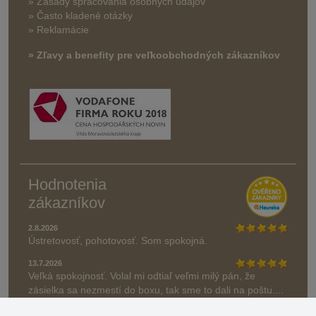
» Zásady spracovania osobných údajov
» Často kladené otázky
» Reklamácie
» Zľavy a benefity pre veľkoobchodných zákazníkov
Hodnotenia
zákazníkov
2.8.2026
Ústretovosť, pohotovosť. Som spokojná.
13.7.2026
Veľká spokojnosť. Volal mi odtiaľ veľmi milý pán, že
zásielka sa nezmestí do boxu, tak sme to dali na poštu....