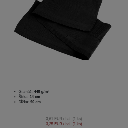
Gramáž:
440 g/m²
Šírka:
14 cm
Dĺžka:
90 cm
3,61 EUR
/ bal. (1 ks)
3,25 EUR
/ bal. (1 ks)