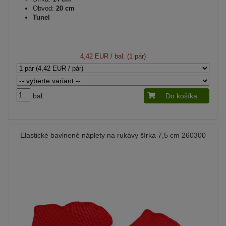
Obvod:
20 cm
Tunel
4,42 EUR
/ bal. (1 pár)
bal.
Do košíka
Elastické bavlnené náplety na rukávy šírka 7,5 cm 260300