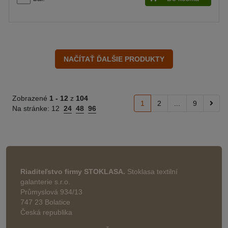
Zobrazené
1 -
12
z
104
1
2
...
9
Na stránke:
12
24
48
96
Riaditeľstvo firmy STOKLASA.
Stoklasa textilní
galanterie s.r.o.
Průmyslová 934/13
747 23 Bolatice
Česká republika