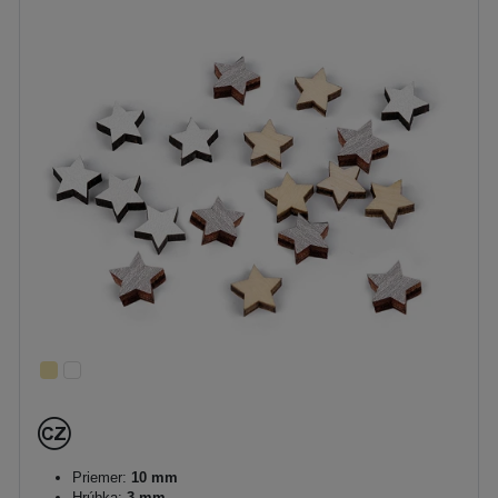
Priemer:
10 mm
Hrúbka:
3 mm