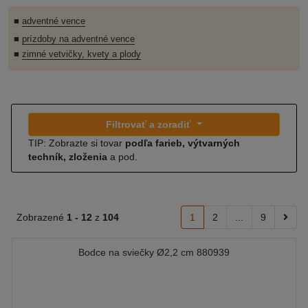
■
adventné vence
■
prízdoby na adventné vence
■
zimné vetvičky, kvety a plody
Filtrovať a zoradiť
TIP: Zobrazte si tovar
podľa farieb, výtvarných
techník, zloženia
a pod.
Zobrazené
1 -
12
z
104
1
2
...
9
Bodce na sviečky Ø2,2 cm 880939