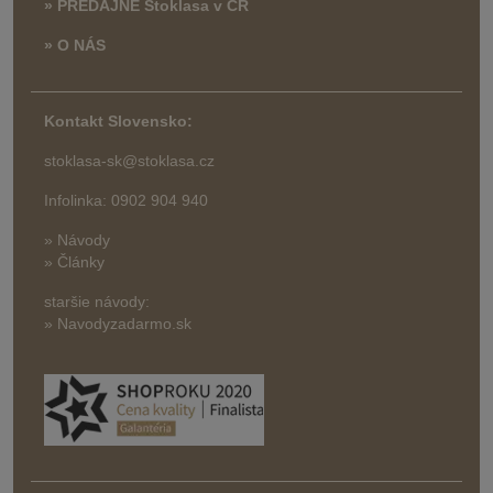
» PREDAJNE Stoklasa v ČR
» O NÁS
Kontakt Slovensko:
stoklasa-sk@stoklasa.cz
Infolinka: 0902 904 940
» Návody
» Články
staršie návody:
» Navodyzadarmo.sk