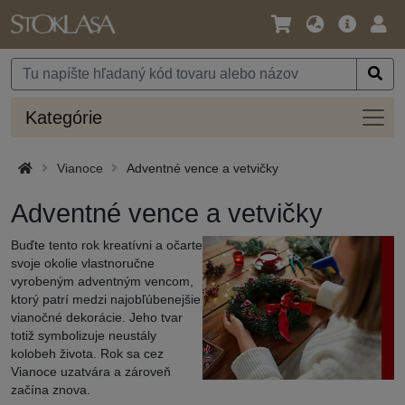
Jazyk
Hlavná
Prih
/
ponuka
Mena
Kateg
Kategórie
Vianoce
Adventné vence a vetvičky
Adventné vence a vetvičky
Buďte tento rok kreatívni a očarte
svoje okolie vlastnoručne
vyrobeným adventným vencom,
ktorý patrí medzi najobľúbenejšie
vianočné dekorácie. Jeho tvar
totiž symbolizuje neustály
kolobeh života. Rok sa cez
Vianoce uzatvára a zároveň
začína znova.