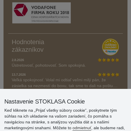
Hodnotenia
zákazníkov
2.8.2026
Ústretovosť, pohotovosť. Som spokojná.
13.7.2026
Veľká spokojnosť. Volal mi odtiaľ veľmi milý pán, že
zásielka sa nezmestí do boxu, tak sme to dali na poštu....
» Aktuálne 6948 recenzií
Nastavenie STOKLASA Cookie
* Recenzie neoverujeme
Keď kliknete na „Prijať všetky súbory cookie“, poskytnete tým
súhlas na ich ukladanie na vašom zariadení, čo pomáha s
navigáciou na stránke, s analýzou využitia dát a s našimi
marketingovými snahami. Môžete to
odmietnuť
, ale budeme radi,