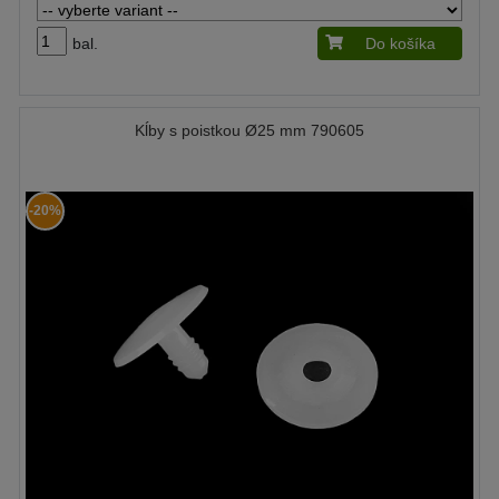
bal.
Do košíka
Kĺby s poistkou Ø25 mm 790605
-20%