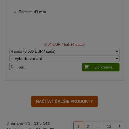
Priemer:
43 mm
2,34 EUR
/ bal. (4 sada)
bal.
Do košíka
Zobrazené
1 -
12
z
142
1
2
...
12