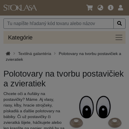
Jazyk
Hlavná
Prih
/
ponuka
Mena
Kateg
Kategórie
Textilná galantéria
Polotovary na tvorbu postavičiek a
zvieratiek
Polotovary na tvorbu postavičiek
a zvieratiek
Chcete oči a ňufáky na
postavičky? Máme. Aj vlasy,
riasy, kĺby, hracie strojčeky,
pískadlá a ďalšie polotovary na
bábiky. Či už postavičky či
zvieratká šijete, háčkujete alebo
len kreslíte na papier, mohli by sa