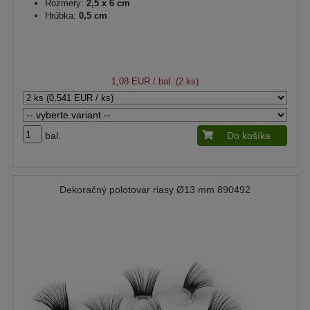
Rozmery:
2,5 x 6 cm
Hrúbka:
0,5 cm
1,08 EUR
/ bal. (2 ks)
bal.
Do košíka
Dekoračný polotovar riasy Ø13 mm 890492