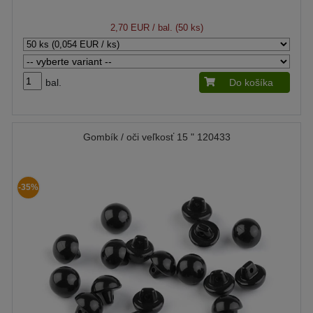
2,70 EUR
/ bal. (50 ks)
bal.
Do košíka
Gombík / oči veľkosť 15 " 120433
-35%