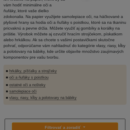
vám hodiť minimálne oči a
ňufáky, ktoré vaše dielko
zdokonalia. Na papier využijete samolepiace oči, na háčkované a
plyšové hrany sa hodia oči a ňufáky s poistkou, ktoré sa na tkaninu
pricvaknú a pevne držia. Môžete využiť aj gombíky a korálky na
prišitie. Výrobok môžete aj ozvučiť hracím strojčekom, pískatkom
alebo hrkálkou. Ak sa chcete s vašimi postavičkami skutočne
pohrať, odporúčame vám nahliadnuť do kategórie vlasy, riasy, kĺby
a polotovary na bábiky, kde určite objavíte množstvo zaujímavých
komponentov pre vašu tvorbu.
■
hrkálky, píšťalky a strojčeky
■
oči a ňufáky s poistkou
■
ostatné oči a nošteky
■
samolepiace oči
■
vlasy, riasy, kĺby a polotovary na bábiky
Filtrovať a zoradiť