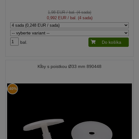
1,98 EUR
/ bal. (4 sada)
0,992 EUR
/ bal. (4 sada)
bal.
Do košíka
Kĺby s poistkou Ø33 mm 890448
-40%