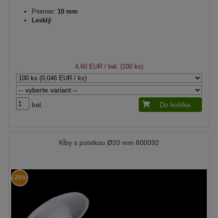
Priemer:
10 mm
Lesklý
4,60 EUR
/ bal. (100 ks)
bal.
Do košíka
Kĺby s poistkou Ø20 mm 800092
-20%