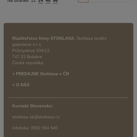
Na stránke:
12
24
48
96
Riaditeľstvo firmy STOKLASA.
Stoklasa textilní
galanterie s.r.o.
Průmyslová 934/13
747 23 Bolatice
Česká republika
» PREDAJNE Stoklasa v ČR
» O NÁS
Kontakt Slovensko:
stoklasa-sk@stoklasa.cz
Infolinka: 0902 904 940