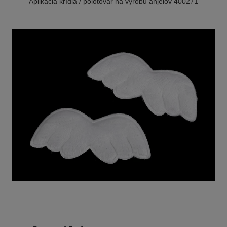
Aplikácia krídla / polotovar na výrobu anjelov 400271