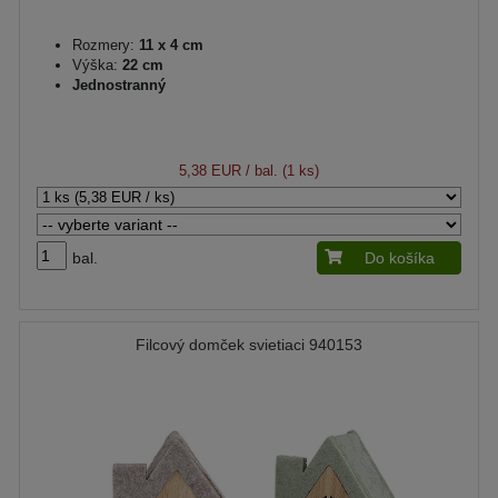
Rozmery:
11 x 4 cm
Výška:
22 cm
Jednostranný
5,38 EUR
/ bal. (1 ks)
bal.
Do košíka
Filcový domček svietiaci 940153