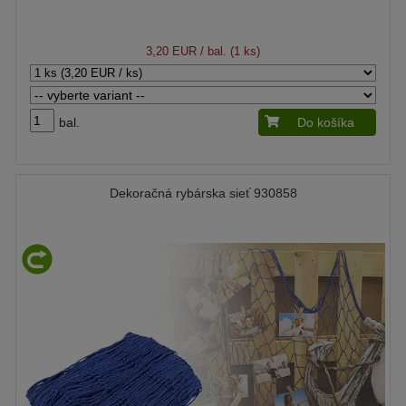
3,20 EUR
/ bal. (1 ks)
bal.
Do košíka
Dekoračná rybárska sieť 930858