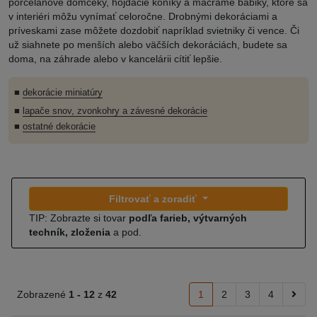
porcelánové domčeky, hojdacie koníky a macrame bábiky, ktoré sa
v interiéri môžu vynímať celoročne. Drobnými dekoráciami a
príveskami zase môžete dozdobiť napríklad svietniky či vence. Či
už siahnete po menších alebo väčších dekoráciách, budete sa
doma, na záhrade alebo v kancelárii cítiť lepšie.
■
dekorácie miniatúry
■
lapače snov, zvonkohry a závesné dekorácie
■
ostatné dekorácie
Filtrovať a zoradiť
TIP: Zobrazte si tovar
podľa farieb, výtvarných
techník, zloženia
a pod.
Zobrazené
1 -
12
z
42
1
2
3
4