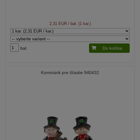
2,31 EUR
/ bal. (1 kar.)
bal.
Do košíka
Kominárik pre šťastie 940432