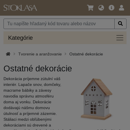
Jazyk
Hlavná
Prih
/
ponuka
Mena
Kateg
Kategórie
Tvorenie a aranžovanie
Ostatné dekorácie
Ostatné dekorácie
Dekorácia príjemne zútulní váš
interiér. Lapače snov, domčeky,
macrame bábiky a závesy
navodia správnu atmosféru
doma aj vonku. Dekorácie
dodávajú nášmu domovu
útulnosť a príjemné zázemie.
Stáliaci medzi obľúbenými
dekoráciami sú drevené a