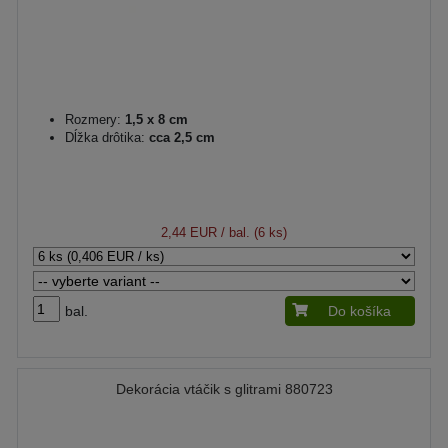
Rozmery:
1,5 x 8 cm
Dĺžka drôtika:
cca 2,5 cm
2,44 EUR
/ bal. (6 ks)
bal.
Do košíka
Dekorácia vtáčik s glitrami 880723