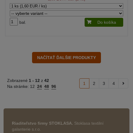
bal.
Do košíka
Zobrazené
1 -
12
z
42
1
2
3
4
Na stránke:
12
24
48
96
Riaditeľstvo firmy STOKLASA.
Stoklasa textilní
galanterie s.r.o.