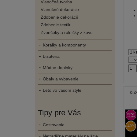
Vianočná tvorba
Vianočné dekorácie
Zdobenie dekorácií
Zdobenie textilu
Zvončeky a rolničky z kovu
Korálky a komponenty
Bižutéria
Módne doplnky
Obaly a vybavenie
Leto vo vašom štýle
Kuž
Tipy pre Vás
Cestovanie
-40%
Netradičné materiály na šitie