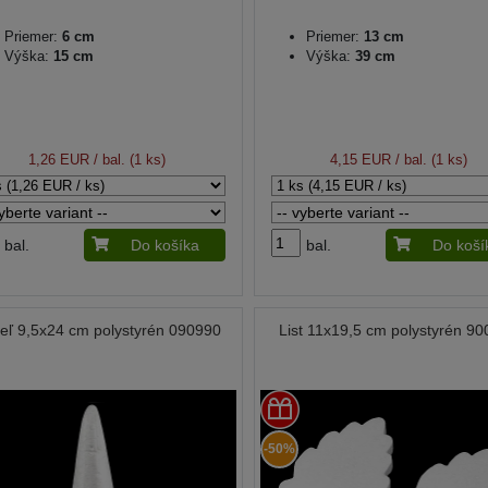
Priemer:
6 cm
Priemer:
13 cm
Výška:
15 cm
Výška:
39 cm
1,26 EUR
/ bal. (1 ks)
4,15 EUR
/ bal. (1 ks)
bal.
Do košíka
bal.
Do koší
eľ 9,5x24 cm polystyrén 090990
List 11x19,5 cm polystyrén 9
-50%