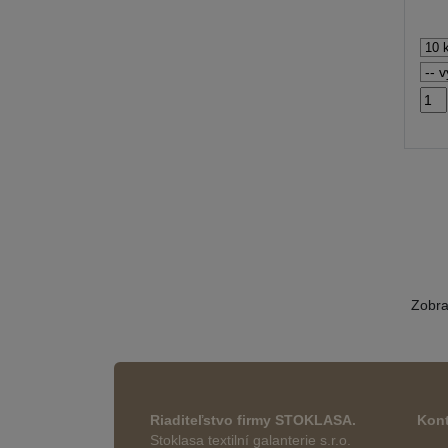
Zobr
Riaditeľstvo firmy STOKLASA.
Kont
Stoklasa textilní galanterie s.r.o.