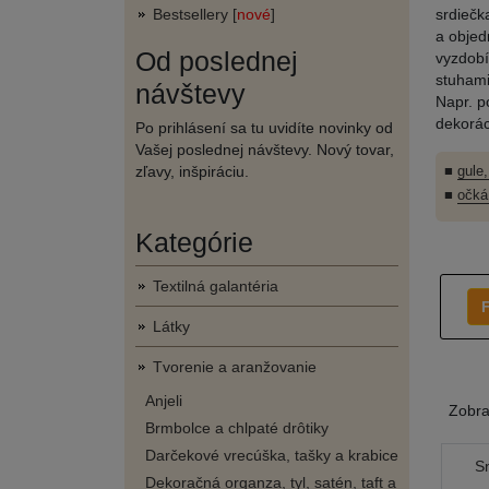
Bestsellery [
nové
]
srdiečk
a objed
Od poslednej
vyzdobí
stuhami
návštevy
Napr. p
dekorác
Po prihlásení sa tu uvidíte novinky od
Vašej poslednej návštevy. Nový tovar,
zľavy, inšpiráciu.
■
gule,
■
očká
Kategórie
Textilná galantéria
F
Látky
Tvorenie a aranžovanie
Anjeli
Zobr
Brmbolce a chlpaté drôtiky
Darčekové vrecúška, tašky a krabice
S
Dekoračná organza, tyl, satén, taft a