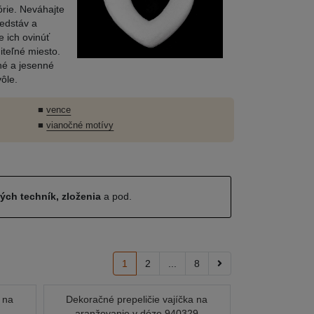
órie. Neváhajte
redstáv a
 ich ovinúť
iteľné miesto.
né a jesenné
ôle.
■
vence
■
vianočné motívy
ných techník, zloženia
a pod.
1
2
...
8
 na
Dekoračné prepeličie vajíčka na
aranžovanie v dóze 940329