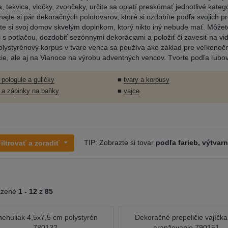
a, tekvica, vločky, zvončeky, určite sa oplatí preskúmať jednotlivé kateg
najte si pár dekoračných polotovarov, ktoré si ozdobíte podľa svojich p
te si svoj domov skvelým doplnkom, ktorý nikto iný nebude mať. Môžete
 s potlačou, dozdobiť sezónnymi dekoráciami a položiť či zavesiť na vid
olystyrénový korpus v tvare venca sa používa ako základ pre veľkonoč
ie, ale aj na Vianoce na výrobu adventných vencov. Tvorte podľa ľubov
 pologule a guličky
■
tvary a korpusy
 a zápinky na baňky
■
vajce
TIP: Zobrazte si tovar
podľa farieb, výtvar
iltrovať a zoradiť
azené
1 -
12
z
85
nehuliak 4,5x7,5 cm polystyrén
Dekoračné prepeličie vajíčka
780132
aranžovanie 790151