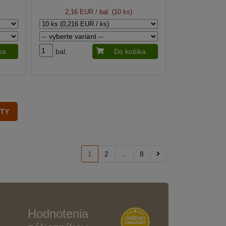
2,16 EUR
/ bal. (10 ks)
ka
bal.
Do košíka
1
2
...
8
Hodnotenia