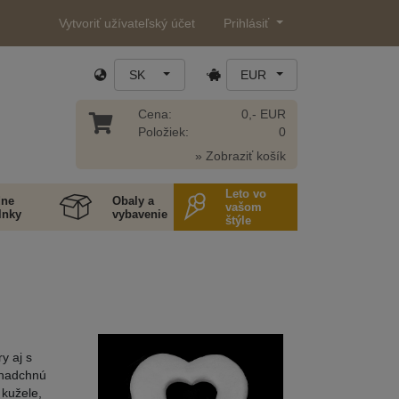
Vytvoriť užívateľský účet
Prihlásiť
SK
EUR
Cena:
0,- EUR
Položiek:
0
» Zobraziť košík
Leto vo
ne
Obaly a
vašom
lnky
vybavenie
štýle
y aj s
 nadchnú
 kužele,