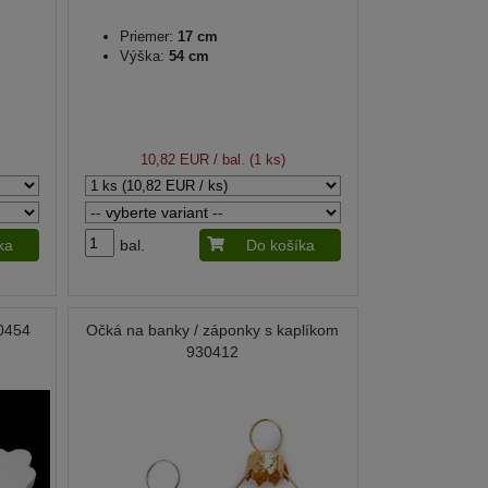
Priemer:
17 cm
Výška:
54 cm
10,82 EUR
/ bal. (1 ks)
ka
bal.
Do košíka
00454
Očká na banky / záponky s kaplíkom
930412