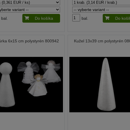
bal.
Do košíka
bal.
Do koší
úrka 6x15 cm polystyrén 800942
Kužel 13x39 cm polystyrén 0