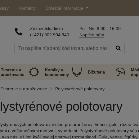
kazy
Kontakty
Dôležité informácie
Zákaznícka linka
Po - Ne: 8:00 - 16:00
(+421) 902 904 940
Napište nám
Tvorenie a
Korálky a
Mód
Bižutéria
aranžovanie
komponenty
dop
Tvorenie a aranžovanie
Polystyrénové polotovary
lystyrénové polotovary
lystyrénových polotovarov nielen pre aranžérov. Vence, gule, rôzne tvar
ými a veľkonočnými motívmi, vyberte si. Polystyrénové polotovary vás
ako nás, už len kvôli svojej tvarovej rozmanitosti. Gule, vence, figúrky,