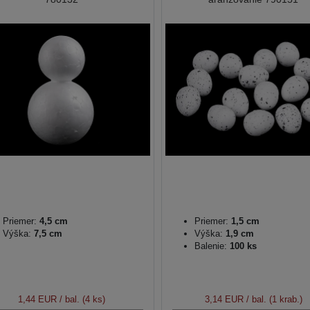
Priemer:
4,5 cm
Priemer:
1,5 cm
Výška:
7,5 cm
Výška:
1,9 cm
Balenie:
100 ks
1,44 EUR
/ bal. (4 ks)
3,14 EUR
/ bal. (1 krab.)