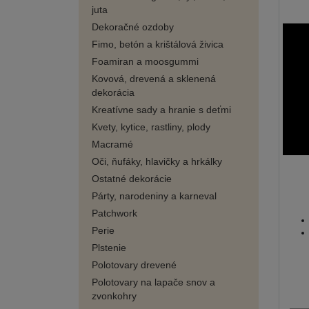
juta
Dekoračné ozdoby
Fimo, betón a krištálová živica
Foamiran a moosgummi
Kovová, drevená a sklenená
dekorácia
Kreatívne sady a hranie s deťmi
Kvety, kytice, rastliny, plody
Macramé
Oči, ňufáky, hlavičky a hrkálky
Ostatné dekorácie
Párty, narodeniny a karneval
Patchwork
Perie
Plstenie
Polotovary drevené
Polotovary na lapače snov a
zvonkohry