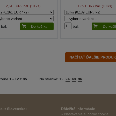
2,61 EUR
/ bal. (10 ks)
1,89 EUR
/ bal. (10 ks)
bal.
Do košíka
bal.
Do koší
azené
1 -
12
z
85
Na stránke:
12
24
48
96
akt Slovensko:
Dôležité informácie
» Nastavenie súborov cookie