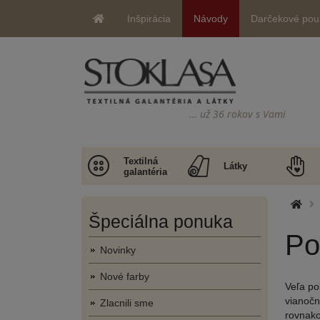
Inšpirácia
Návody
Darčekové pou
… už 36 rokov s Vami
Textilná
Látky
galantéria
Špeciálna ponuka
Po
Novinky
Nové farby
Veľa po
vianočn
Zlacnili sme
rovnako 