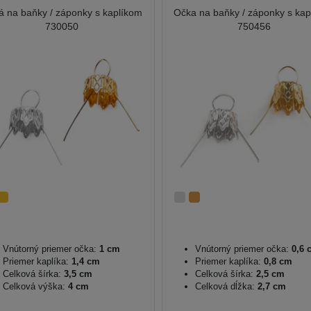
á na baňky / záponky s kaplíkom
Očka na baňky / záponky s ka
730050
750456
Vnútorný priemer očka:
1 cm
Vnútorný priemer očka:
0,6 
Priemer kaplíka:
1,4 cm
Priemer kaplíka:
0,8 cm
Celková šírka:
3,5 cm
Celková šírka:
2,5 cm
Celková výška:
4 cm
Celková dĺžka:
2,7 cm