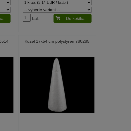
ka
bal.
Do košíka
80514
Kužel 17x54 cm polystyrén 780285