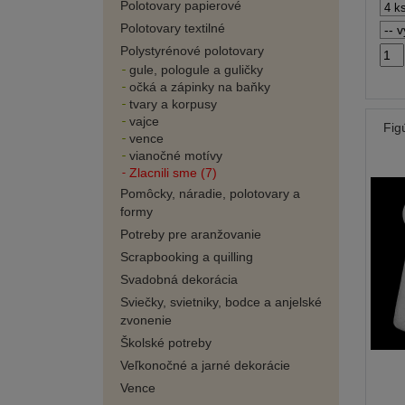
Polotovary papierové
Polotovary textilné
Polystyrénové polotovary
gule, pologule a guličky
očká a zápinky na baňky
tvary a korpusy
vajce
Fig
vence
vianočné motívy
Zlacnili sme (7)
Pomôcky, náradie, polotovary a
formy
Potreby pre aranžovanie
Scrapbooking a quilling
Svadobná dekorácia
Sviečky, svietniky, bodce a anjelské
zvonenie
Školské potreby
Veľkonočné a jarné dekorácie
Vence