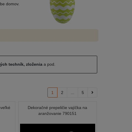
sebe domov.
ných techník, zloženia
a pod.
1
2
...
5
 veľké
Dekoračné prepeličie vajíčka na
aranžovanie 790151