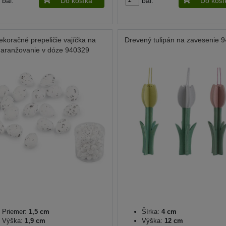
bal.
Do košíka
bal.
Do koší
ekoračné prepeličie vajíčka na
Drevený tulipán na zavesenie 
aranžovanie v dóze 940329
Priemer:
1,5 cm
Šírka:
4 cm
Výška:
1,9 cm
Výška:
12 cm