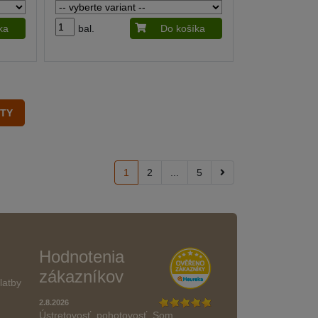
ka
bal.
Do košíka
1
2
...
5
Hodnotenia
zákazníkov
latby
2.8.2026
Ústretovosť, pohotovosť. Som