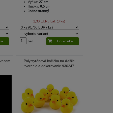
Výška:
27 cm
Hrúbka:
0,5 cm
Jednostranný
2,30 EUR
/ bal. (3 ks)
ka
bal.
Do košíka
závesom
Polystyrénová kačička na ďalšie
tvorenie a dekorovanie 930247