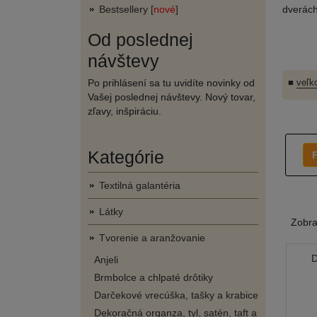
Bestsellery [
nové
]
dverách
Od poslednej
návštevy
Po prihlásení sa tu uvidíte novinky od
■
veľk
Vašej poslednej návštevy. Nový tovar,
zľavy, inšpiráciu.
Kategórie
F
Textilná galantéria
Látky
Zobr
Tvorenie a aranžovanie
D
Anjeli
Brmbolce a chlpaté drôtiky
Darčekové vrecúška, tašky a krabice
Dekoračná organza, tyl, satén, taft a