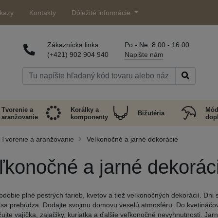
kazy
Kontakty
Dôležité informácie
Zákaznícka linka
Po - Ne: 8:00 - 16:00
(+421) 902 904 940
Napište nám
Tvorenie a
Korálky a
Mód
Bižutéria
aranžovanie
komponenty
dop
Tvorenie a aranžovanie
Veľkonočné a jarné dekorácie
ľkonočné a jarné dekorác
obdobie plné pestrých farieb, kvetov a tiež veľkonočných dekorácií. Dni 
 sa prebúdza. Dodajte svojmu domovu veselú atmosféru. Do kvetináčov
ujte vajíčka, zajačiky, kuriatka a ďalšie veľkonočné nevyhnutnosti. Jar