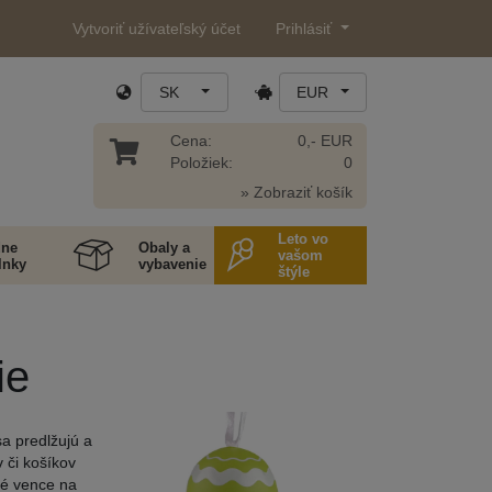
Vytvoriť užívateľský účet
Prihlásiť
SK
EUR
Cena:
0,- EUR
Položiek:
0
» Zobraziť košík
Leto vo
ne
Obaly a
vašom
lnky
vybavenie
štýle
ie
sa predlžujú a
 či košíkov
né vence na