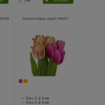
ka
bal.
Do košíka
940428
Drevený tulipán zápich 940427
Šírka:
č. 1: 5 cm
Šírka:
č. 2: 4 cm