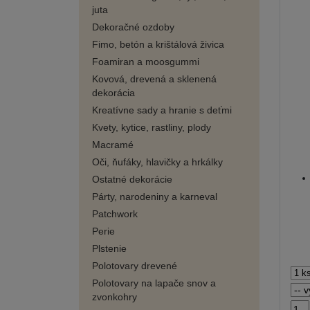
juta
Dekoračné ozdoby
Fimo, betón a krištálová živica
Foamiran a moosgummi
Kovová, drevená a sklenená
dekorácia
Kreatívne sady a hranie s deťmi
Kvety, kytice, rastliny, plody
Macramé
Oči, ňufáky, hlavičky a hrkálky
Ostatné dekorácie
Párty, narodeniny a karneval
Patchwork
Perie
Plstenie
Polotovary drevené
Polotovary na lapače snov a
zvonkohry