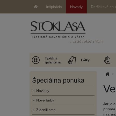
Inšpirácia
Návody
Darčekové pou
… už 36 rokov s Vami
Textilná
Látky
galantéria
Špeciálna ponuka
Ve
Novinky
Nové farby
Jar je 
príroda
Zlacnili sme
naaranž