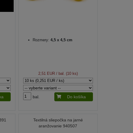
Rozmery:
4,5 x 4,5 cm
2,51 EUR
/ bal. (10 ks)
ka
bal.
Do košíka
0391
Textilná sliepočka na jarné
aranžovanie 940507