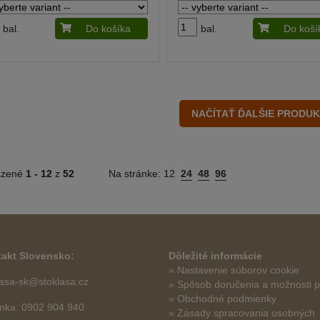
bal.
Do košíka
bal.
Do koší
azené
1 -
12
z
52
Na stránke:
12
24
48
96
akt Slovensko:
Dôležité informácie
» Nastavenie súborov cookie
lasa-sk@stoklasa.cz
»
Spôsob doručenia a možnosti p
» Obchodné podmienky
linka: 0902 904 940
» Zásady spracovania osobných