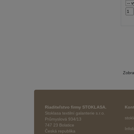
Zobr
Riaditeľstvo firmy STOKLASA.
Kont
Stoklasa textilní galanterie s.r.o.
stok
Průmyslová 934/13
747 23 Bolatice
Info
Česká republika