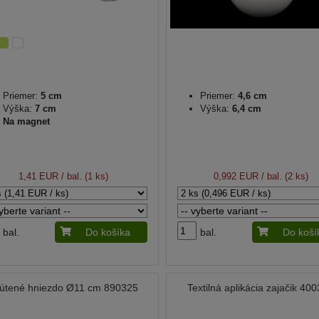
Priemer:
5 cm
Priemer:
4,6 cm
Výška:
7 cm
Výška:
6,4 cm
Na magnet
1,41 EUR
/ bal. (1 ks)
0,992 EUR
/ bal. (2 ks)
bal.
Do košíka
bal.
Do koší
útené hniezdo Ø11 cm 890325
Textilná aplikácia zajačik 40