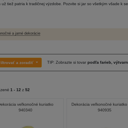
 už tiež patria k tradičnej výzdobe. Pozvite si jar so všetkým všade k 
onočné a jarné dekorácie
TIP: Zobrazte si tovar
podľa farieb, výtvar
iltrovať a zoradiť
azené
1 -
12
z
52
ekorácia veľkonočné kuriatko
Dekorácia veľkonočné kuriatko
940340
940935