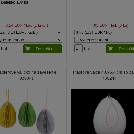
Balenie:
100 ks
3,14 EUR
/ bal. (1 krab.)
4,03 EUR
/ bal. (3 ks)
bal.
Do košíka
bal.
Do koší
apierové vajíčko na zavesenie
Plastové vajce 4,6x6,4 cm so 
930941
730244