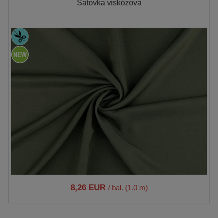
Šatovka viskózová
8,26 EUR
/ bal. (1.0 m)