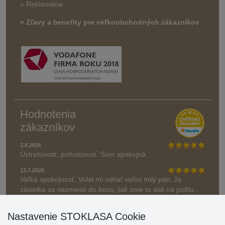
» Reklamácie
» Zľavy a benefity pre veľkoobchodných zákazníkov
Hodnotenia
zákazníkov
2.8.2026
Ústretovosť, pohotovosť. Som spokojná.
13.7.2026
Veľká spokojnosť. Volal mi odtiaľ veľmi milý pán, že
zásielka sa nezmestí do boxu, tak sme to dali na poštu....
» Aktuálne 6948 recenzií
Nastavenie STOKLASA Cookie
* Recenzie neoverujeme