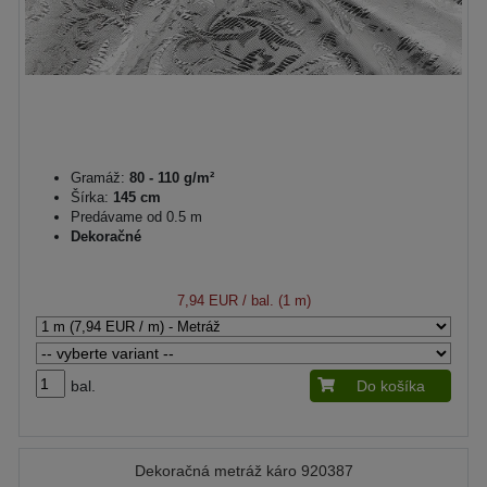
Gramáž:
80 - 110 g/m²
Šírka:
145 cm
Predávame od 0.5 m
Dekoračné
7,94 EUR
/ bal. (1 m)
bal.
Do košíka
Dekoračná metráž káro 920387