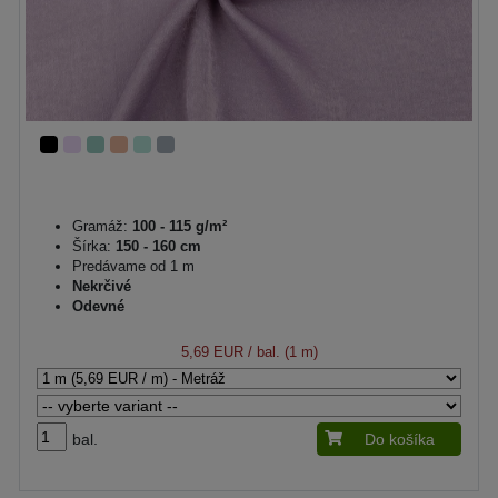
Gramáž:
100 - 115 g/m²
Šírka:
150 - 160 cm
Predávame od 1 m
Nekrčivé
Odevné
5,69 EUR
/ bal. (1 m)
bal.
Do košíka