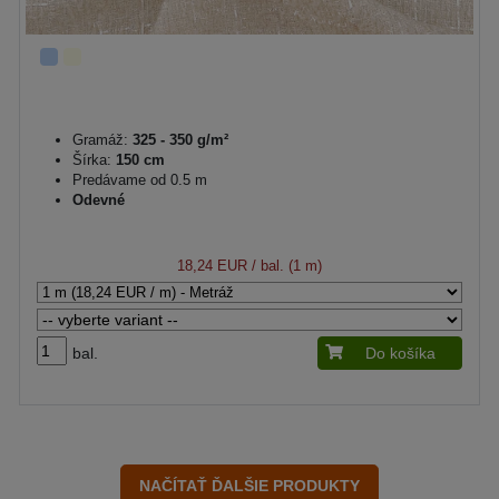
Gramáž:
325 - 350 g/m²
Šírka:
150 cm
Predávame od 0.5 m
Odevné
18,24 EUR
/ bal. (1 m)
bal.
Do košíka