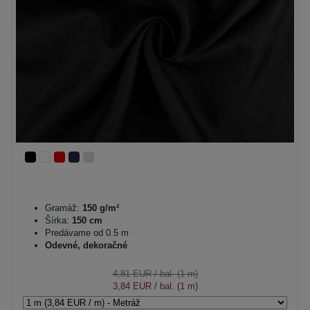
Gramáž:
150 g/m²
Šírka:
150 cm
Predávame od 0.5 m
Odevné, dekoračné
4,81 EUR
/ bal. (1 m)
3,84 EUR
/ bal. (1 m)