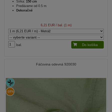
Šírka:
150 cm
Predávame od 0.5 m
Dekoračné
6,21 EUR
/ bal. (1 m)
bal.
Do košíka
Fáčovina odevná 920030
-10%