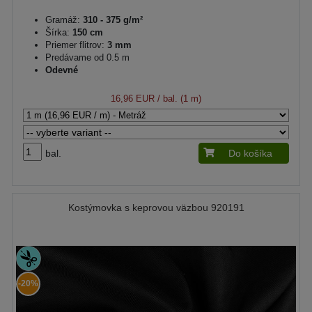
Gramáž:
310 - 375 g/m²
Šírka:
150 cm
Priemer flitrov:
3 mm
Predávame od 0.5 m
Odevné
16,96 EUR
/ bal. (1 m)
bal.
Do košíka
Kostýmovka s keprovou väzbou 920191
-20%