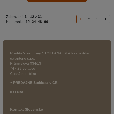
Zobrazené
1 -
12
z
31
1
2
3
Na stránke:
12
24
48
96
Riaditeľstvo firmy STOKLASA.
Stoklasa textilní
galanterie s.r.o.
Průmyslová 934/13
747 23 Bolatice
Česká republika
» PREDAJNE Stoklasa v ČR
» O NÁS
Kontakt Slovensko: