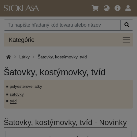
Jazyk
Hlavná
Prih
/
ponuka
Mena
Kateg
Kategórie
Látky
Šatovky, kostýmovky, tvíd
Šatovky, kostýmovky, tvíd
■
polyesterové látky
■
šatovky
■
tvíd
Šatovky, kostýmovky, tvíd - Novinky