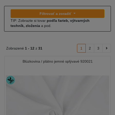
Filtrovať a zoradiť
TIP: Zobrazte si tovar
podľa farieb, výtvarných
techník, zloženia
a pod.
Zobrazené
1 -
12
z
31
1
2
3
Blúzkovina / plátno jemné splývavé 920021