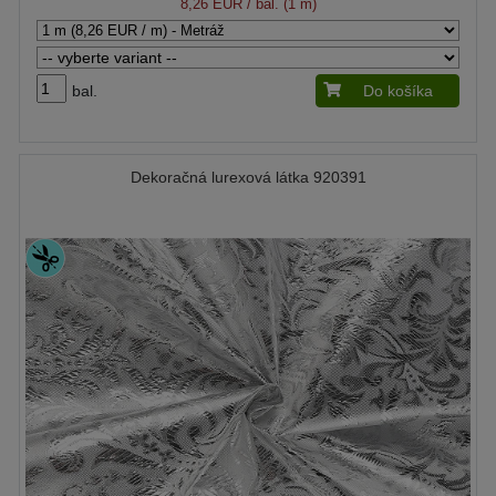
8,26 EUR
/ bal. (1 m)
bal.
Do košíka
Dekoračná lurexová látka 920391