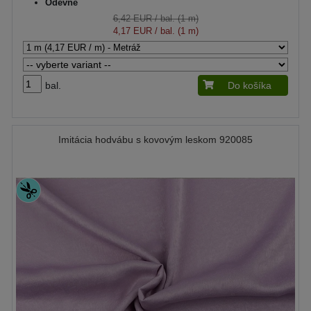
Odevné
6,42 EUR
/ bal. (1 m)
4,17 EUR
/ bal. (1 m)
bal.
Do košíka
Imitácia hodvábu s kovovým leskom 920085