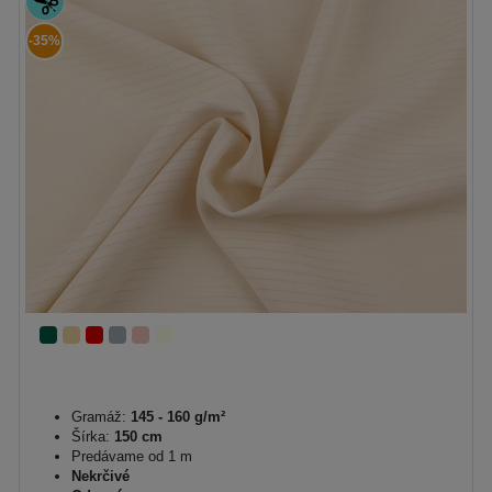
-35%
Gramáž:
145 - 160 g/m²
Šírka:
150 cm
Predávame od 1 m
Nekrčivé