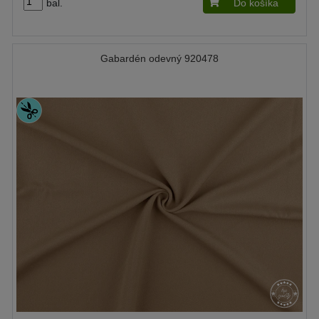
bal.
Do košíka
Gabardén odevný 920478