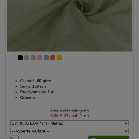
Gramáž:
60 g/m²
Šírka:
150 cm
Predávame od 1 m
Odevné
7,62 EUR
/ bal. (1 m)
6,86 EUR
/ bal. (1 m)