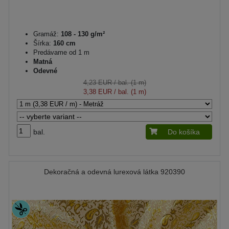
Gramáž:
108 - 130 g/m²
Šírka:
160 cm
Predávame od 1 m
Matná
Odevné
4,23 EUR
/ bal. (1 m)
3,38 EUR
/ bal. (1 m)
bal.
Do košíka
Dekoračná a odevná lurexová látka 920390