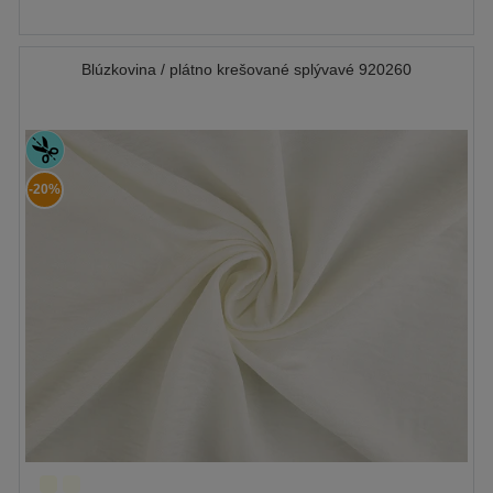
Blúzkovina / plátno krešované splývavé 920260
-20%