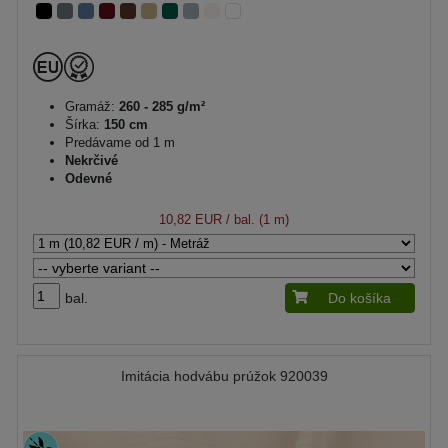
Gramáž:
260 - 285 g/m²
Šírka:
150 cm
Predávame od 1 m
Nekrčivé
Odevné
10,82 EUR
/ bal. (1 m)
bal.
Do košíka
Imitácia hodvábu prúžok 920039