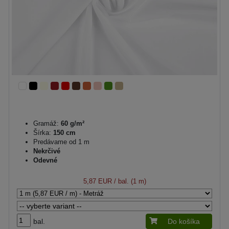
Gramáž:
60 g/m²
Šírka:
150 cm
Predávame od 1 m
Nekrčivé
Odevné
5,87 EUR
/ bal. (1 m)
bal.
Do košíka