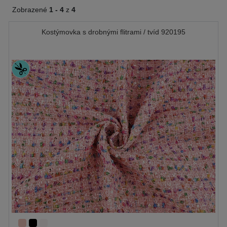
Zobrazené
1 -
4
z
4
Kostýmovka s drobnými flitrami / tvíd 920195