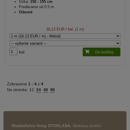
Šírka:
150 - 155 cm
Predávame od 0.5 m
Odevné
16,13 EUR
/ bal. (1 m)
bal.
Do košíka
Zobrazené
1 -
4
z
4
Na stránke:
12
24
48
96
Riaditeľstvo firmy STOKLASA.
Stoklasa textilní