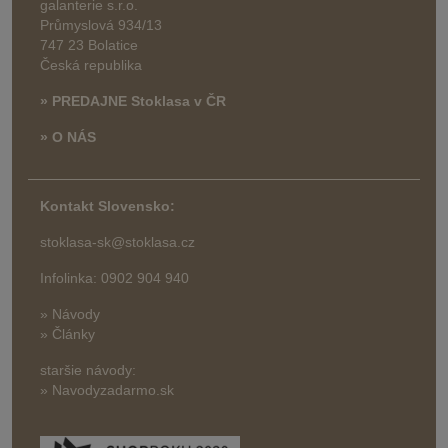
galanterie s.r.o.
Průmyslová 934/13
747 23 Bolatice
Česká republika
» PREDAJNE Stoklasa v ČR
» O NÁS
Kontakt Slovensko:
stoklasa-sk@stoklasa.cz
Infolinka: 0902 904 940
» Návody
» Články
staršie návody:
» Navodyzadarmo.sk