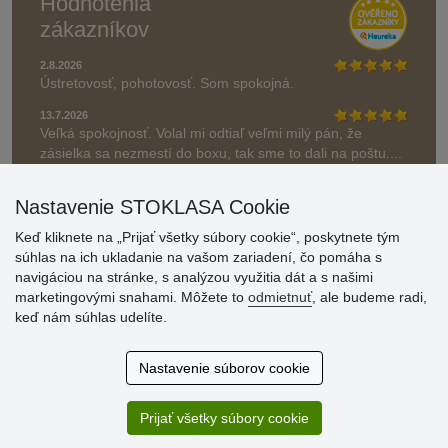
Hodnotenia
zákazníkov
2.8.2026
Ústretovosť, pohotovosť. Som spokojná.
13.7.2026
Veľká spokojnosť. Volal mi odtiaľ veľmi milý pán, že
zásielka sa nezmestí do boxu, tak sme to dali na poštu....
» Aktuálne 6948 recenzií
Nastavenie STOKLASA Cookie
* Recenzie neoverujeme
Keď kliknete na „Prijať všetky súbory cookie“, poskytnete tým
súhlas na ich ukladanie na vašom zariadení, čo pomáha s
navigáciou na stránke, s analýzou využitia dát a s našimi
marketingovými snahami. Môžete to
odmietnuť
, ale budeme radi,
keď nám súhlas udelíte.
Nastavenie súborov cookie
Prijať všetky súbory cookie
© Stoklasa textilní galanterie s.r.o. 2026.