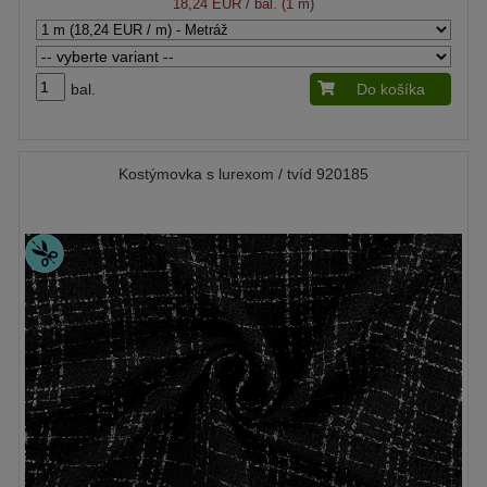
18,24 EUR
/ bal. (1 m)
bal.
Do košíka
Kostýmovka s lurexom / tvíd 920185