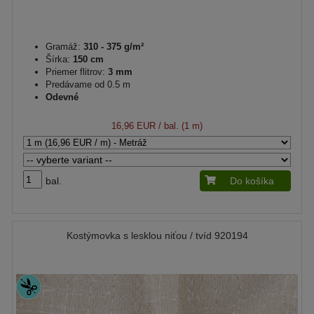
Gramáž:
310 - 375 g/m²
Šírka:
150 cm
Priemer flitrov:
3 mm
Predávame od 0.5 m
Odevné
16,96 EUR
/ bal. (1 m)
bal.
Do košíka
Kostýmovka s lesklou niťou / tvíd 920194