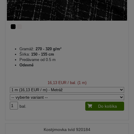
Gramáž:
270 - 320 g/m²
Šírka:
150 - 155 cm
Predávame od 0.5 m
Odevné
16,13 EUR
/ bal. (1 m)
bal.
Do košíka
Kostýmovka tvíd 920184