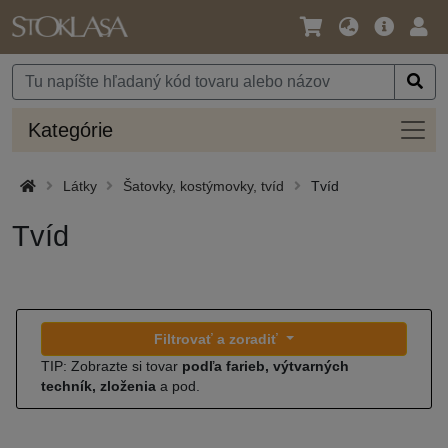
Jazyk
Hlavná
Prih
/
ponuka
Mena
Kateg
Kategórie
Látky
Šatovky, kostýmovky, tvíd
Tvíd
Tvíd
Filtrovať a zoradiť
TIP: Zobrazte si tovar
podľa farieb, výtvarných
techník, zloženia
a pod.