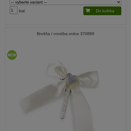
bal.
Do košíka
Brošňa / vonička srdce 370889