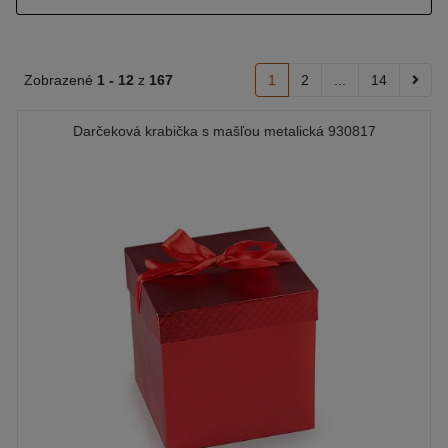
Zobrazené
1 -
12
z
167
1
2
...
14
Darčeková krabička s mašľou metalická 930817