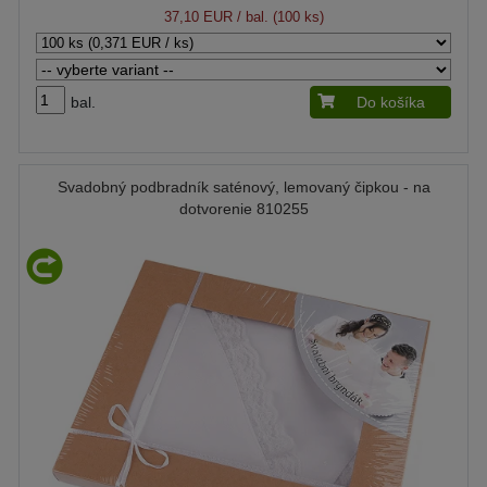
37,10 EUR
/ bal. (100 ks)
bal.
Do košíka
Svadobný podbradník saténový, lemovaný čipkou - na
dotvorenie 810255