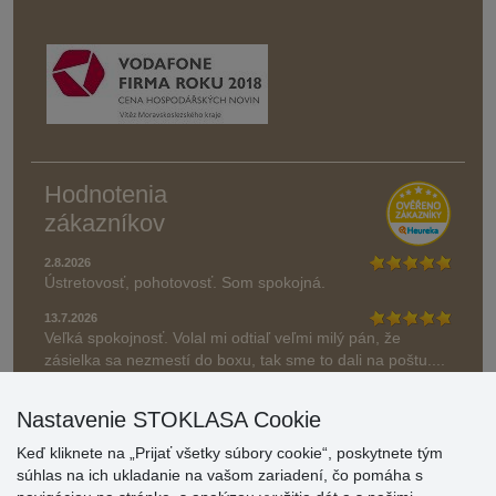
Hodnotenia
zákazníkov
2.8.2026
Ústretovosť, pohotovosť. Som spokojná.
13.7.2026
Veľká spokojnosť. Volal mi odtiaľ veľmi milý pán, že
zásielka sa nezmestí do boxu, tak sme to dali na poštu....
» Aktuálne 6948 recenzií
Nastavenie STOKLASA Cookie
* Recenzie neoverujeme
Keď kliknete na „Prijať všetky súbory cookie“, poskytnete tým
súhlas na ich ukladanie na vašom zariadení, čo pomáha s