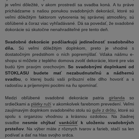
je veľmi dôležité, v akom prostredí sa svadba koná. A tu práve
prichádzame s našou ponukou svadobných dekorácií, ktoré sú
veľmi dôležitým faktorom vytvorenia tej správnej atmosféry, sú
obľúbené a čoraz viac vyhľadávané. Dá sa povedať, že svadobné
dokorácie sú skutočne nenahraditeľné pre tento deň.
Svadobné dekorácie podčiarkujú jedinečnosť svadobného
dňa.
Sú veľmi dôležitým doplnkom, preto je vhodné s
dostatočným predstihom o ních popremýšlať. Vďaka nášmu e-
shopu si môžete z teplého domova zvoliť dekorácie, ktoré pre vás
budú tým pravým orechovým.
So svadobnými doplnkami od
STOKLASU budete mať nezabudnuteľnú a nádhernú
svadbu
, o kterej budú vaši príbuzní ešte dlho hovoriť a s
radosťou a príjemnými pocitmi na ňu spomínať.
Medzi obľúbené svadobné dekorácie patria
girlanda
so
srdiečkami a
plátky ruží
v akomkolvek farebnom prevedení. Veľmi
zaujímavým doplnkom svadobného stolu sú
guľe z drôtu
, ktoré sú
spolu s organzou vhodnou a krásnou ozdobou. Na žiadnej
svadbe
nesmie chýbať
vankúšiť
k uloženiu svadobných
prsteňov
. Na výber máte z rôznych tvarov a farieb, stačí sa len
podívať a dať na hlas svojho srdca.