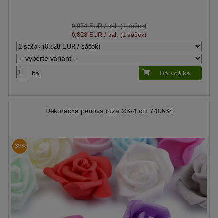
0,974 EUR
/ bal. (1 sáčok)
0,828 EUR
/ bal. (1 sáčok)
bal.
Do košíka
Dekoračná penová ruža Ø3-4 cm 740634
-35%