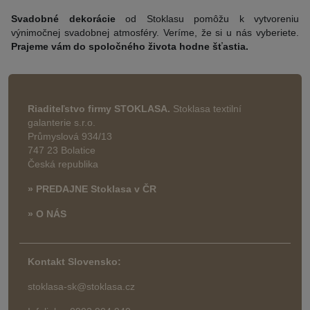
Svadobné dekorácie
od Stoklasu pomôžu k vytvoreniu
výnimočnej svadobnej atmosféry. Veríme, že si u nás vyberiete.
Prajeme vám do spoločného života hodne šťastia.
Riaditeľstvo firmy STOKLASA.
Stoklasa textilní
galanterie s.r.o.
Průmyslová 934/13
747 23 Bolatice
Česká republika
» PREDAJNE Stoklasa v ČR
» O NÁS
Kontakt Slovensko:
stoklasa-sk@stoklasa.cz