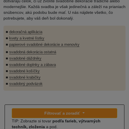
dotvárajú celok, či už zvolíte svadobné dekorácie tradičné alebo
modernejšie. Každá svadba je však jedinečná a záleží na prianiach
snúbencov, akú podobu bude mať. U nás nájdete všetko, čo
potrebujete, aby váš deň bol dokonalý.
■
dekoračná aplikácia
■
kvety a kvetné lístky
■
papierové svadobné dekorácie a menovky
■
svadobná dekorácia ostatná
■
svadobné dáždniky
■
svadobné doplnky a zábava
■
svadobné košíčky
■
svadobné krabičky
■
svadobný podväzok
Filtrovať a zoradiť
TIP: Zobrazte si tovar
podľa farieb, výtvarných
techník, zloženia
a pod.