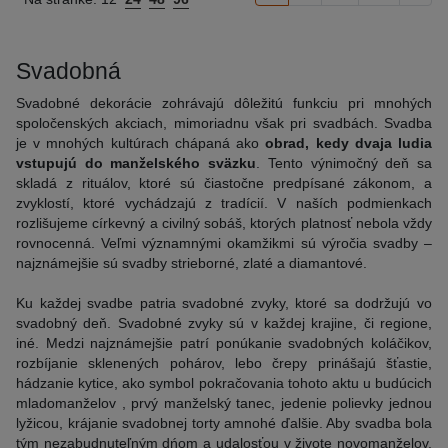
Svadobná
Svadobné dekorácie zohrávajú dôležitú funkciu pri mnohých
spoločenských akciach, mimoriadnu však pri svadbách. Svadba
je v mnohých kultúrach chápaná ako
obrad, kedy dvaja ludia
vstupujú do manželského sväzku
. Tento výnimočný deň sa
skladá z rituálov, ktoré sú čiastočne predpísané zákonom, a
zvyklostí, ktoré vychádzajú z tradícií. V naších podmienkach
rozlišujeme církevný a civilný sobáš, ktorých platnosť nebola vždy
rovnocenná. Veľmi významnými okamžikmi sú výročia svadby –
najznámejšie sú svadby strieborné, zlaté a diamantové.
Ku každej svadbe patria svadobné zvyky, ktoré sa dodržujú vo
svadobný deň. Svadobné zvyky sú v každej krajine, či regione,
iné. Medzi najznámejšie patrí ponúkanie svadobných koláčikov,
rozbíjanie sklenených pohárov, lebo črepy prinášajú šťastie,
hádzanie kytice, ako symbol pokračovania tohoto aktu u budúcich
mladomanželov , prvý manželský tanec, jedenie polievky jednou
lyžicou, krájanie svadobnej torty amnohé ďalšie. Aby svadba bola
tým nezabudnuteľným dńom a udalosťou v živote novomanželov,