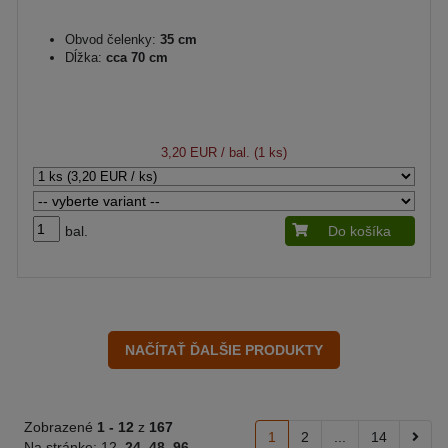
Obvod čelenky:
35 cm
Dĺžka:
cca 70 cm
3,20 EUR
/ bal. (1 ks)
bal.
Do košíka
Zobrazené
1 -
12
z
167
1
2
...
14
Na stránke:
12
24
48
96