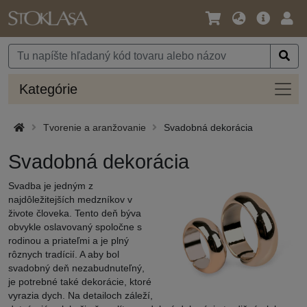
Jazyk
Hlavná
Prih
/
ponuka
Mena
Kateg
Kategórie
Tvorenie a aranžovanie
Svadobná dekorácia
Svadobná dekorácia
Svadba je jedným z
najdôležitejších medzníkov v
živote človeka. Tento deň býva
obvykle oslavovaný spoločne s
rodinou a priateľmi a je plný
rôznych tradícií. A aby bol
svadobný deň nezabudnuteľný,
je potrebné také dekorácie, ktoré
vyrazia dych. Na detailoch záleží,