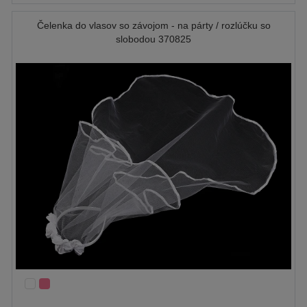
Čelenka do vlasov so závojom - na párty / rozlúčku so
slobodou 370825