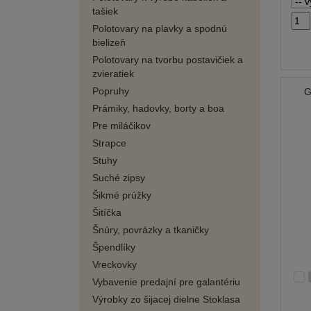
tašiek
Polotovary na plavky a spodnú
bielizeň
Polotovary na tvorbu postavičiek a
zvieratiek
Popruhy
G
Prámiky, hadovky, borty a boa
Pre miláčikov
Strapce
Stuhy
Suché zipsy
Šikmé prúžky
Šitíčka
Šnúry, povrázky a tkaničky
Špendlíky
Vreckovky
Vybavenie predajní pre galantériu
Výrobky zo šijacej dielne Stoklasa