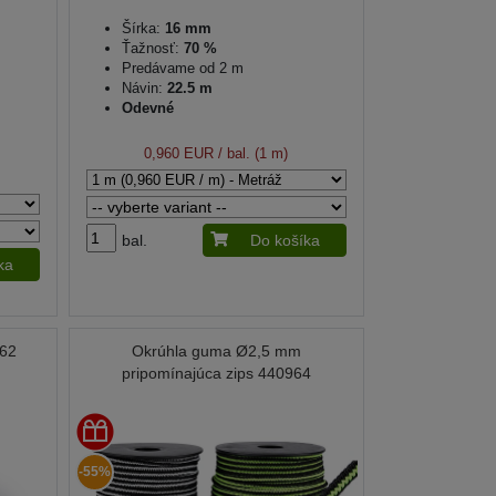
Šírka:
16 mm
Ťažnosť:
70 %
Predávame od 2 m
Návin:
22.5 m
Odevné
0,960 EUR
/ bal. (1 m)
bal.
Do košíka
ka
62
Okrúhla guma Ø2,5 mm
pripomínajúca zips 440964
-55%