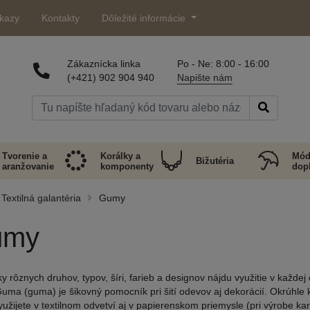
kazy
Kontakty
Dôležité informácie
Zákaznícka linka
Po - Ne: 8:00 - 16:00
(+421) 902 904 940
Napište nám
Tvorenie a
Korálky a
Mód
Bižutéria
aranžovanie
komponenty
dop
Textilná galantéria
Gumy
umy
y rôznych druhov, typov, šíri, farieb a designov nájdu využitie v každej
 Guma (guma) je šikovný pomocník pri šití odevov aj dekorácií. Okrúhle
užijete v textilnom odvetví aj v papierenskom priemysle (pri výrobe ka