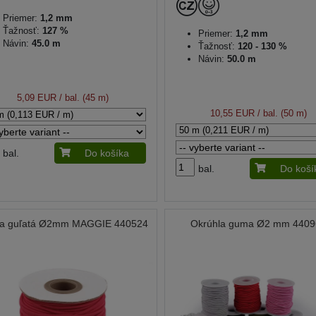
Priemer:
1,2 mm
Ťažnosť:
127 %
Priemer:
1,2 mm
Návin:
45.0 m
Ťažnosť:
120 - 130 %
Návin:
50.0 m
5,09 EUR
/ bal. (45 m)
10,55 EUR
/ bal. (50 m)
bal.
Do košíka
bal.
Do koší
a guľatá Ø2mm MAGGIE 440524
Okrúhla guma Ø2 mm 4409