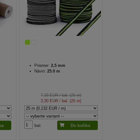
Priemer:
2,5 mm
Návin:
25.0 m
7,33 EUR
/ bal. (25 m)
3,30 EUR
/ bal. (25 m)
ka
bal.
Do košíka