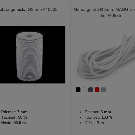
uľatá gumička Ø3 mm 440833
Guma guľatá Ø3mm, MAGGIE 
3m 440575
Priemer:
3 mm
Priemer:
3 mm
Ťažnosť:
50 %
Ťažnosť:
133 %
Návin:
50.0 m
Dĺžka:
3 m