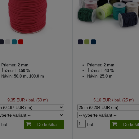
Priemer:
2 mm
Priemer:
2 mm
Ťažnosť:
150 %
Ťažnosť:
43 %
Návin:
50.0 m, 100.0 m
Návin:
25.0 m
9,35 EUR
/ bal. (50 m)
5,10 EUR
/ bal. (25 m)
bal.
Do košíka
bal.
Do koší