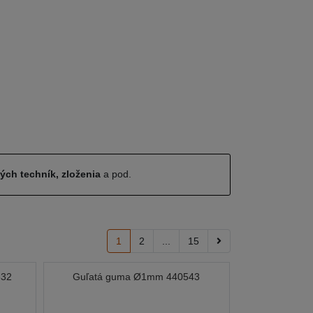
ných techník, zloženia
a pod.
1
2
...
15
832
Guľatá guma Ø1mm 440543