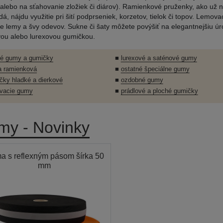
alebo na sťahovanie zložiek či diárov). Ramienkové pruženky, ako už 
á, nájdu využitie pri šití podprseniek, korzetov, tielok či topov. Lemo
e lemy a švy odevov. Sukne či šaty môžete povýšiť na elegantnejšiu ú
ou alebo lurexovou gumičkou.
té gumy a gumičky
■
lurexové a saténové gumy
 ramienková
■
ostatné špeciálne gumy
čky hladké a dierkové
■
ozdobné gumy
vacie gumy
■
prádlové a ploché gumičky
my - Novinky
a s reflexným pásom šírka 50
mm