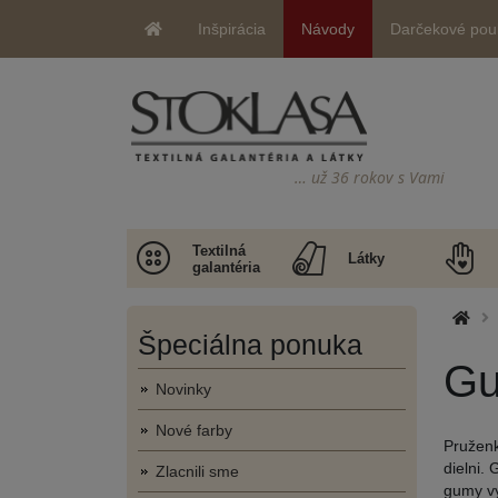
Inšpirácia
Návody
Darčekové pou
… už 36 rokov s Vami
Textilná
Látky
galantéria
Špeciálna ponuka
G
Novinky
Nové farby
Pruženk
dielni.
Zlacnili sme
gumy vy