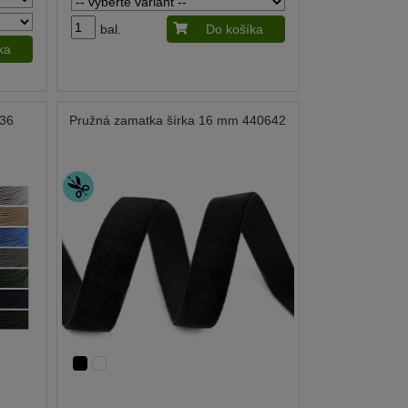
bal.
Do košíka
ka
36
Pružná zamatka šírka 16 mm 440642