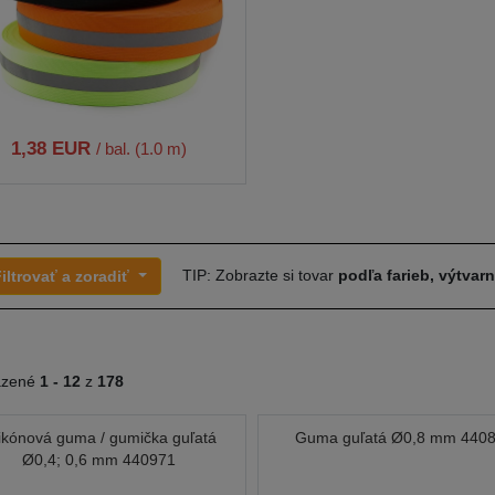
1,38 EUR
/ bal. (1.0 m)
TIP: Zobrazte si tovar
podľa farieb, výtvar
iltrovať a zoradiť
azené
1 -
12
z
178
likónová guma / gumička guľatá
Guma guľatá Ø0,8 mm 440
Ø0,4; 0,6 mm 440971