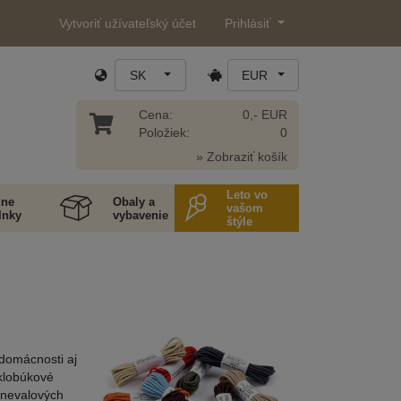
Vytvoriť užívateľský účet
Prihlásiť
SK
EUR
Cena:
0,- EUR
Položiek:
0
» Zobraziť košík
Leto vo
ne
Obaly a
vašom
lnky
vybavenie
štýle
 domácnosti aj
 klobúkové
rnevalových