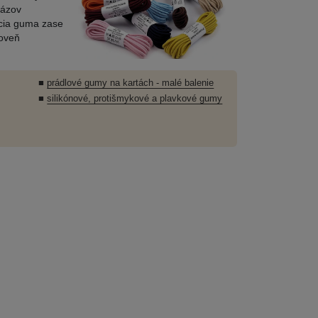
názov
vacia guma zase
roveň
■
prádlové gumy na kartách - malé balenie
■
silikónové, protišmykové a plavkové gumy