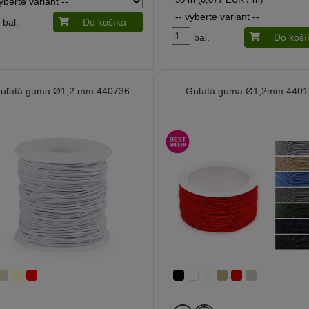
bal.
Do košíka
bal.
Do koší
uľatá guma Ø1,2 mm 440736
Guľatá guma Ø1,2mm 4401