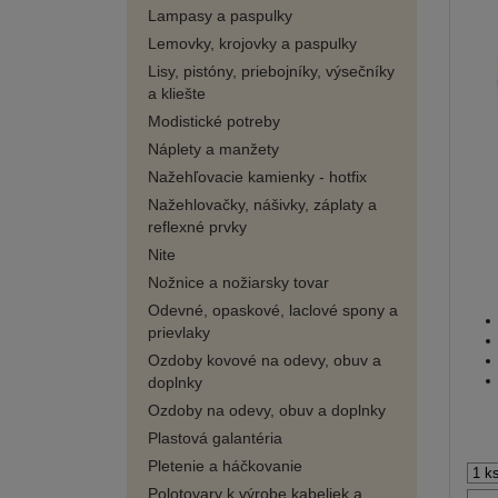
Lampasy a paspulky
Lemovky, krojovky a paspulky
Lisy, pistóny, priebojníky, výsečníky
a kliešte
Modistické potreby
Náplety a manžety
Nažehľovacie kamienky - hotfix
Nažehlovačky, nášivky, záplaty a
reflexné prvky
Nite
Nožnice a nožiarsky tovar
Odevné, opaskové, laclové spony a
prievlaky
Ozdoby kovové na odevy, obuv a
doplnky
Ozdoby na odevy, obuv a doplnky
Plastová galantéria
Pletenie a háčkovanie
Polotovary k výrobe kabeliek a