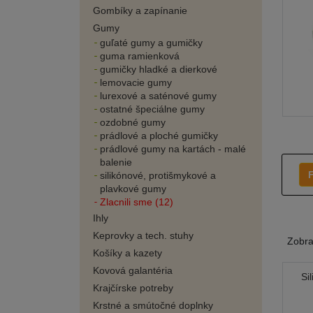
Gombíky a zapínanie
Gumy
guľaté gumy a gumičky
guma ramienková
gumičky hladké a dierkové
lemovacie gumy
lurexové a saténové gumy
ostatné špeciálne gumy
ozdobné gumy
prádlové a ploché gumičky
prádlové gumy na kartách - malé
balenie
F
silikónové, protišmykové a
plavkové gumy
Zlacnili sme (12)
Ihly
Keprovky a tech. stuhy
Zobr
Košíky a kazety
Kovová galantéria
Si
Krajčírske potreby
Krstné a smútočné doplnky