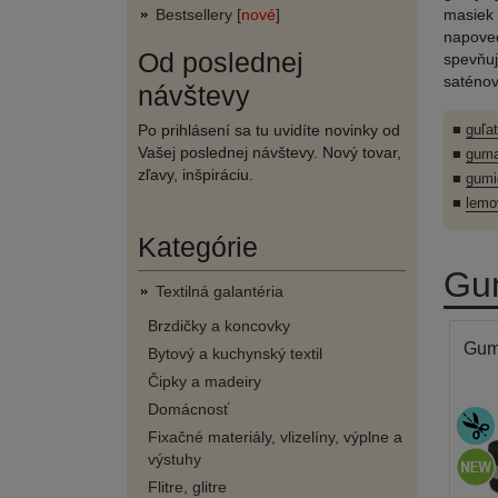
Bestsellery [
nové
]
masiek 
napoved
Od poslednej
spevňuj
saténov
návštevy
Po prihlásení sa tu uvidíte novinky od
■
guľa
Vašej poslednej návštevy. Nový tovar,
■
guma
zľavy, inšpiráciu.
■
gumi
■
lemo
Kategórie
Gu
Textilná galantéria
Brzdičky a koncovky
Gum
Bytový a kuchynský textil
Čipky a madeiry
Domácnosť
Fixačné materiály, vlizelíny, výplne a
výstuhy
Flitre, glitre