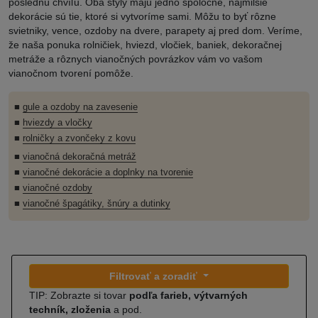
poslednú chvíľu. Oba štýly majú jedno spoločné, najmilšie
dekorácie sú tie, ktoré si vytvoríme sami. Môžu to byť rôzne
svietniky, vence, ozdoby na dvere, parapety aj pred dom. Veríme,
že naša ponuka rolničiek, hviezd, vločiek, baniek, dekoračnej
metráže a rôznych vianočných povrázkov vám vo vašom
vianočnom tvorení pomôže.
■
gule a ozdoby na zavesenie
■
hviezdy a vločky
■
rolničky a zvončeky z kovu
■
vianočná dekoračná metráž
■
vianočné dekorácie a doplnky na tvorenie
■
vianočné ozdoby
■
vianočné špagátiky, šnúry a dutinky
Filtrovať a zoradiť
TIP: Zobrazte si tovar
podľa farieb, výtvarných
techník, zloženia
a pod.