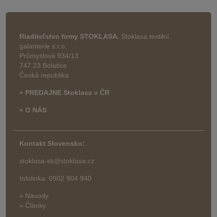
Riaditeľstvo firmy STOKLASA.
Stoklasa textilní
galanterie s.r.o.
Průmyslová 934/13
747 23 Bolatice
Česká republika
» PREDAJNE Stoklasa v ČR
» O NÁS
Kontakt Slovensko:
stoklasa-sk@stoklasa.cz
Infolinka: 0902 904 940
» Návody
» Články