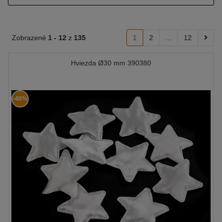
Zobrazené
1 -
12
z
135
1
2
...
12
Hviezda Ø30 mm 390380
-40%