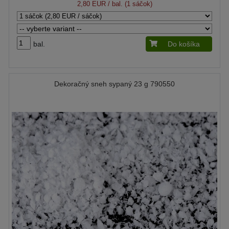
2,80 EUR
/ bal. (1 sáčok)
bal.
Do košíka
Dekoračný sneh sypaný 23 g 790550