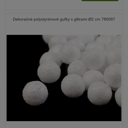
Dekoračné polystyrénové guľky s glitrami Ø2 cm 780097