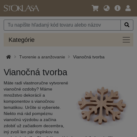
Jazyk
Hlavná
Prih
/
ponuka
Mena
Kateg
Kategórie
Tvorenie a aranžovanie
Vianočná tvorba
Vianočná tvorba
Máte radi vlastnoručne vytvorené
vianočné ozdoby? Máme
množstvo dekorácií a
komponentov s vianočnou
tematikou. Určite si vyberiete.
Niekto má rád pompéznu
vianočnú výzdobu a začína
zdobiť už začiatkom decembra,
iný zvolí len pár doplnkov na