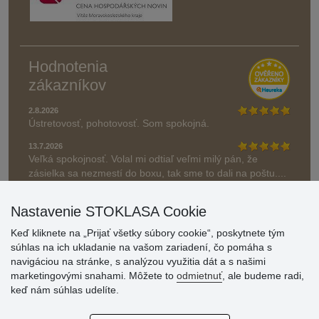
Hodnotenia
zákazníkov
2.8.2026
Ústretovosť, pohotovosť. Som spokojná.
13.7.2026
Veľká spokojnosť. Volal mi odtiaľ veľmi milý pán, že
zásielka sa nezmestí do boxu, tak sme to dali na poštu....
» Aktuálne 6948 recenzií
Nastavenie STOKLASA Cookie
* Recenzie neoverujeme
Keď kliknete na „Prijať všetky súbory cookie“, poskytnete tým
súhlas na ich ukladanie na vašom zariadení, čo pomáha s
navigáciou na stránke, s analýzou využitia dát a s našimi
marketingovými snahami. Môžete to
odmietnuť
, ale budeme radi,
keď nám súhlas udelíte.