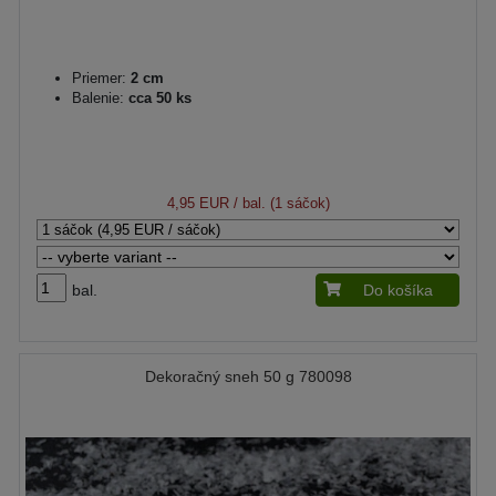
Priemer:
2 cm
Balenie:
cca 50 ks
4,95 EUR
/ bal. (1 sáčok)
bal.
Do košíka
Dekoračný sneh 50 g 780098