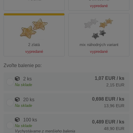
vypredané
2 zlatá
mix náhodných variant
vypredané
vypredané
Zvoľte balenie po:
1,07 EUR
/ ks
2 ks
Na sklade
2,15 EUR
0,698 EUR
/ ks
20 ks
Na sklade
13,96 EUR
100 ks
0,489 EUR
/ ks
Na sklade
48,90 EUR
Vychystávame z menšieho balenia