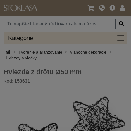
Jazyk
Hlavná
Prih
/
ponuka
Mena
Kateg
Kategórie
Tvorenie a aranžovanie
Vianočné dekorácie
Hviezdy a vločky
Hviezda z drôtu Ø50 mm
Kód:
150631