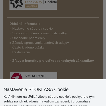
Dôležité informácie
» Nastavenie súborov cookie
»
Spôsob doručenia a možnosti platby
» Obchodné podmienky
» Zásady spracovania osobných údajov
» Často kladené otázky
» Reklamácie
» Zľavy a benefity pre veľkoobchodných zákazníkov
Nastavenie STOKLASA Cookie
Keď kliknete na „Prijať všetky súbory cookie“, poskytnete tým
súhlas na ich ukladanie na vašom zariadení, čo pomáha s
Hodnotenia