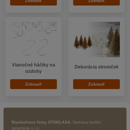
Zobraziť
Zobraziť
Vianočné háčiky na
Dekorácia stromček
ozdoby
Zobraziť
Zobraziť
Riaditeľstvo firmy STOKLASA.
Stoklasa textilní
galanterie s.r.o.