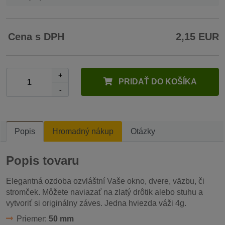
Cena s DPH
2,15 EUR
+
PRIDAŤ DO KOŠÍKA
-
Popis
Hromadný nákup
Otázky
Popis tovaru
Elegantná ozdoba ozvláštní Vaše okno, dvere, väzbu, či
stromček. Môžete naviazať na zlatý drôtik alebo stuhu a
vytvoriť si originálny záves. Jedna hviezda váži 4g.
Priemer:
50 mm