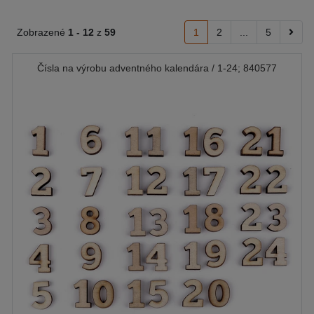
Zobrazené
1 -
12
z
59
1
2
...
5
Čísla na výrobu adventného kalendára / 1-24; 840577