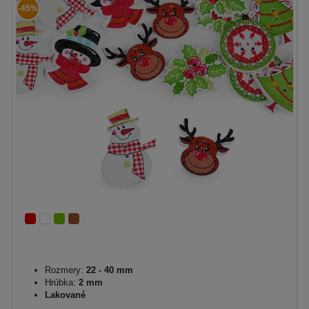
-45%
Rozmery:
22 - 40 mm
Hrúbka:
2 mm
Lakované