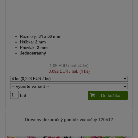
Rozmery:
34 x 50 mm
Hrúbka:
2 mm
Prievlak:
2 mm
Jednostranný
1,05 EUR
/ bal. (4 ks)
0,892 EUR
/ bal. (4 ks)
bal.
Do košíka
Drevený dekoračný gombík vianočný 120512