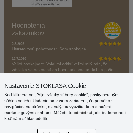
Hodnotenia
zákazníkov
2.8.2026
Ústretovosť, pohotovosť. Som spokojná.
13.7.2026
Veľká spokojnosť. Volal mi odtiaľ veľmi milý pán, že
zásielka sa nezmestí do boxu, tak sme to dali na poštu....
» Aktuálne 6948 recenzií
Nastavenie STOKLASA Cookie
* Recenzie neoverujeme
Keď kliknete na „Prijať všetky súbory cookie“, poskytnete tým
súhlas na ich ukladanie na vašom zariadení, čo pomáha s
navigáciou na stránke, s analýzou využitia dát a s našimi
marketingovými snahami. Môžete to
odmietnuť
, ale budeme radi,
keď nám súhlas udelíte.