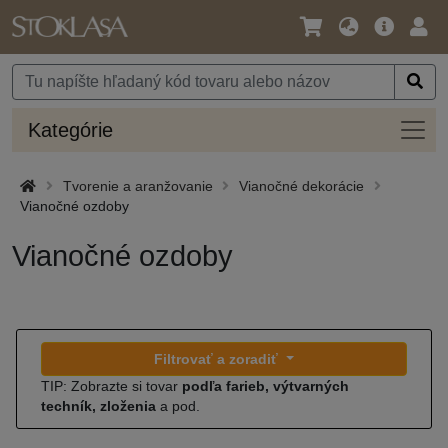
Jazyk
Hlavná
Prih
/
ponuka
Mena
Kateg
Kategórie
Tvorenie a aranžovanie
Vianočné dekorácie
Vianočné ozdoby
Vianočné ozdoby
Filtrovať a zoradiť
TIP: Zobrazte si tovar
podľa farieb, výtvarných
techník, zloženia
a pod.