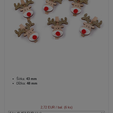
Šírka:
43 mm
Dĺžka:
48 mm
2,72 EUR
/ bal. (6 ks)