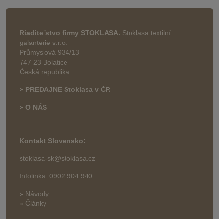
Riaditeľstvo firmy STOKLASA.
Stoklasa textilní
galanterie s.r.o.
Průmyslová 934/13
747 23 Bolatice
Česká republika
» PREDAJNE Stoklasa v ČR
» O NÁS
Kontakt Slovensko:
stoklasa-sk@stoklasa.cz
Infolinka: 0902 904 940
» Návody
» Články