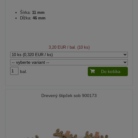
Šírka:
11 mm
Dĺžka:
46 mm
3,20 EUR
/ bal. (10 ks)
bal.
Do košíka
Drevený štipček sob 900173