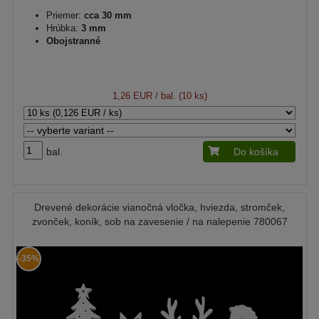
Priemer:
cca 30 mm
Hrúbka:
3 mm
Obojstranné
1,26 EUR
/ bal. (10 ks)
bal.
Do košíka
Drevené dekorácie vianočná vločka, hviezda, stromček,
zvonček, koník, sob na zavesenie / na nalepenie 780067
-35%