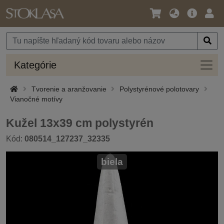
Jazyk
Hlavná
Prih
/
ponuka
Mena
Kateg
Kategórie
Tvorenie a aranžovanie
Polystyrénové polotovary
Vianočné motívy
Kužel 13x39 cm polystyrén
Kód:
080514_127237_32335
biela