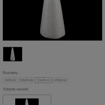
Rozmery :
7x19 cm
9,5x24 cm
13x39 cm
17x54 cm
Vyberte variant: