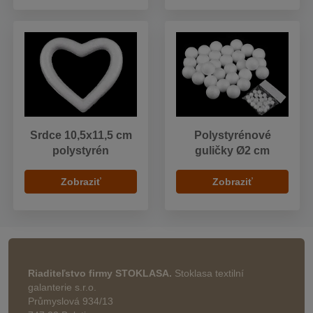
Srdce 10,5x11,5 cm
Polystyrénové
polystyrén
guličky Ø2 cm
Zobraziť
Zobraziť
Riaditeľstvo firmy STOKLASA.
Stoklasa textilní
galanterie s.r.o.
Průmyslová 934/13