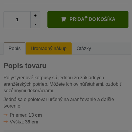
+
PRIDAŤ DO KOŠÍKA
-
Popis
Hromadný nákup
Otázky
Popis tovaru
Polystyrenové korpusy sú jednou zo základných
aranžérských potrieb. Môžete ích ovinúťstuhami, ozdobiť
sezónnymi dekoráciami.
Jedná sa o polotovar určený na aranžovanie a ďalšie
tvorenie.
Priemer:
13 cm
Výška:
39 cm