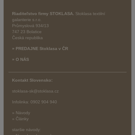
Riaditeľstvo firmy STOKLASA.
Stoklasa textilní
galanterie s.r.o.
Průmyslová 934/13
747 23 Bolatice
Česká republika
» PREDAJNE Stoklasa v ČR
» O NÁS
Kontakt Slovensko:
stoklasa-sk@stoklasa.cz
Infolinka: 0902 904 940
» Návody
» Články
staršie návody: