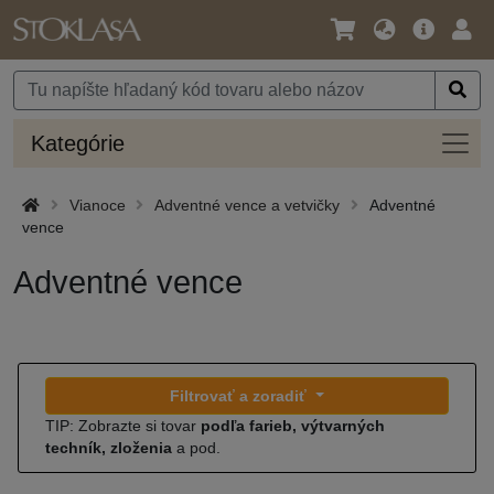
Jazyk
Hlavná
Prih
/
ponuka
Mena
Kateg
Kategórie
Vianoce
Adventné vence a vetvičky
Adventné
vence
Adventné vence
Filtrovať a zoradiť
TIP: Zobrazte si tovar
podľa farieb, výtvarných
techník, zloženia
a pod.