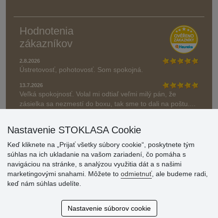
Hodnotenia
zákazníkov
2.8.2026
Ústretovosť, pohotovosť. Som spokojná.
13.7.2026
Veľká spokojnosť. Volal mi odtiaľ veľmi milý pán, že
zásielka sa nezmestí do boxu, tak sme to dali na poštu....
» Aktuálne 6948 recenzií
Nastavenie STOKLASA Cookie
* Recenzie neoverujeme
Keď kliknete na „Prijať všetky súbory cookie“, poskytnete tým
súhlas na ich ukladanie na vašom zariadení, čo pomáha s
navigáciou na stránke, s analýzou využitia dát a s našimi
marketingovými snahami. Môžete to
odmietnuť
, ale budeme radi,
keď nám súhlas udelíte.
Nastavenie súborov cookie