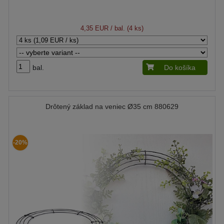
4,35 EUR
/ bal. (4 ks)
bal.
Do košíka
Drôtený základ na veniec Ø35 cm 880629
-20%