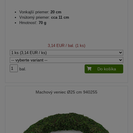
Vonkajší priemer:
20 cm
Vnútorný priemer:
cca 11 cm
Hmotnosť:
70 g
3,14 EUR
/ bal. (1 ks)
bal.
Do košíka
Machový veniec Ø25 cm 940255