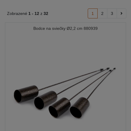
Zobrazené
1 -
12
z
32
1
2
3
Bodce na sviečky Ø2,2 cm 880939