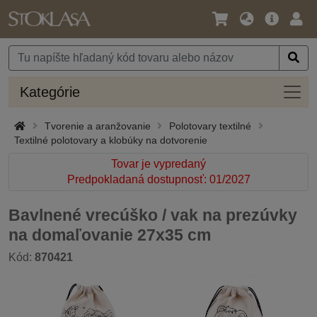
Jazyk
Hlavná
Prih
/
ponuka
Mena
Kateg
Kategórie
Tvorenie a aranžovanie
Polotovary textilné
Textilné polotovary a klobúky na dotvorenie
Tovar je vypredaný
Predpokladaná dostupnosť: 01/2027
Bavlnené vrecúško / vak na prezúvky
na domaľovanie 27x35 cm
Kód:
870421