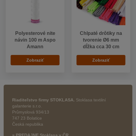
Polyesterové nite
Chlpaté drôtiky na
návin 100 m Aspo
tvorenie Ø6 mm
Amann
dĺžka cca 30 cm
Zobraziť
Zobraziť
Riaditeľstvo firmy STOKLASA.
Stoklasa textilní
galanterie s.r.o.
Průmyslová 934/13
747 23 Bolatice
Česká republika
» PREDAJNE Stoklasa v ČR