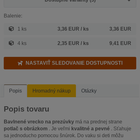
Balenie:
1 ks
3,36 EUR
/ ks
3,36 EUR
4 ks
2,35 EUR
/ ks
9,41 EUR
NASTAVIŤ SLEDOVANIE DOSTUPNOSTI
Popis
Hromadný nákup
Otázky
Popis tovaru
Bavlnené vrecko na prezúvky
má na prednej strane
potlač s obrázkom
. Je veľmi
kvalitné a pevné
. Sťahuje
sa jednoducho pomocou šnúrok. Do vaku si deti môžu