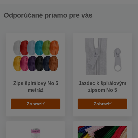
Odporúčané priamo pre vás
Zips špirálový No 5
Jazdec k špirálovým
metráž
zipsom No 5
Zobraziť
Zobraziť