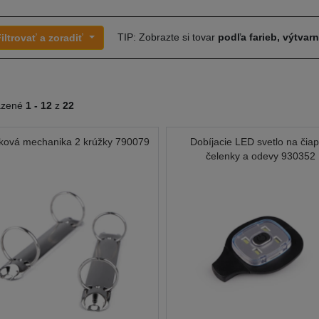
TIP: Zobrazte si tovar
podľa farieb, výtvar
iltrovať a zoradiť
azené
1 -
12
z
22
ková mechanika 2 krúžky 790079
Dobíjacie LED svetlo na čiap
čelenky a odevy 930352