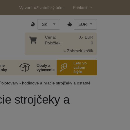
Vytvoriť užívateľský účet
Prihlásiť
SK
EUR
Cena:
0,- EUR
Položiek:
0
» Zobraziť košík
Leto vo
ne
Obaly a
vašom
lnky
vybavenie
štýle
Polotovary - hodinové a hracie strojčeky a ostatné
ie strojčeky a