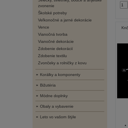
Sviečky, svietniky, bodce a anjelské
zvonenie
Školské potreby
Veľkonočné a jarné dekorácie
Vence
Knô
Vianočná tvorba
Vianočné dekorácie
Zdobenie dekorácií
Zdobenie textilu
Zvončeky a rolničky z kovu
Korálky a komponenty
Bižutéria
Módne doplnky
Obaly a vybavenie
Leto vo vašom štýle