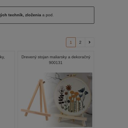
ných techník, zloženia
a pod.
1
2
ky,
Drevený stojan maliarsky a dekoračný
900131