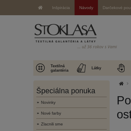
Inšpirácia
Návody
Darčekové pou
… už 36 rokov s Vami
Textilná
Látky
galantéria
Špeciálna ponuka
Po
Novinky
os
Nové farby
Zlacnili sme