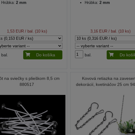
Hrúbka:
2 mm
Hrúbka:
2 mm
1,53 EUR
/ bal. (10 ks)
3,16 EUR
/ bal. (10 ks)
bal.
Do košíka
bal.
Do koší
ôt na sviečky s plieškom 8,5 cm
Kovová retiazka na zavesen
880517
dekorácií, kvetináčov 25 cm 9