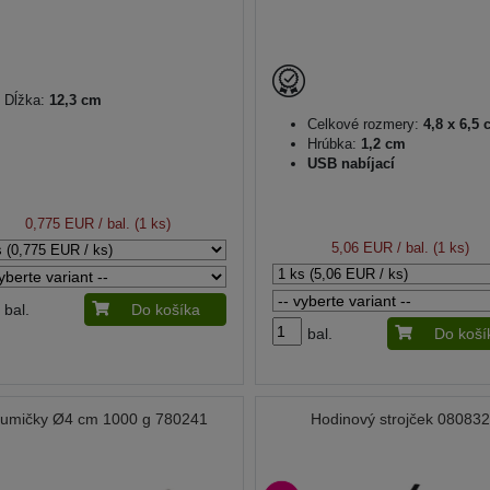
Dĺžka:
12,3 cm
Celkové rozmery:
4,8 x 6,5
Hrúbka:
1,2 cm
USB nabíjací
0,775 EUR
/ bal. (1 ks)
5,06 EUR
/ bal. (1 ks)
bal.
Do košíka
bal.
Do koší
umičky Ø4 cm 1000 g 780241
Hodinový strojček 08083