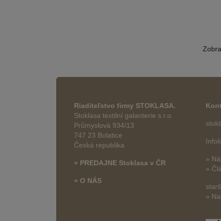
Zobr
Riaditeľstvo firmy STOKLASA.
Kont
Stoklasa textilní galanterie s.r.o.
stok
Průmyslová 934/13
747 23 Bolatice
Info
Česká republika
» Ná
» PREDAJNE Stoklasa v ČR
» Čl
» O NÁS
star
» Na