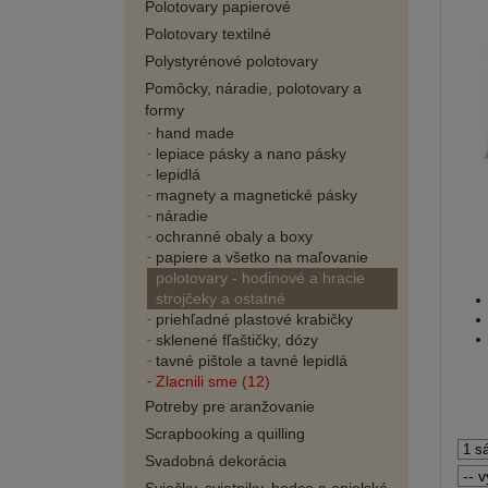
Polotovary papierové
Polotovary textilné
Polystyrénové polotovary
Pomôcky, náradie, polotovary a
formy
hand made
lepiace pásky a nano pásky
lepidlá
magnety a magnetické pásky
náradie
ochranné obaly a boxy
papiere a všetko na maľovanie
polotovary - hodinové a hracie
strojčeky a ostatné
priehľadné plastové krabičky
sklenené fľaštičky, dózy
tavné pištole a tavné lepidlá
Zlacnili sme (12)
Potreby pre aranžovanie
Scrapbooking a quilling
Svadobná dekorácia