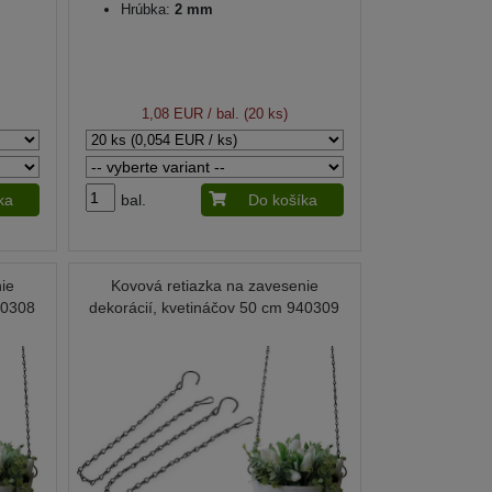
Hrúbka:
2 mm
1,08 EUR
/ bal. (20 ks)
ka
bal.
Do košíka
ie
Kovová retiazka na zavesenie
40308
dekorácií, kvetináčov 50 cm 940309