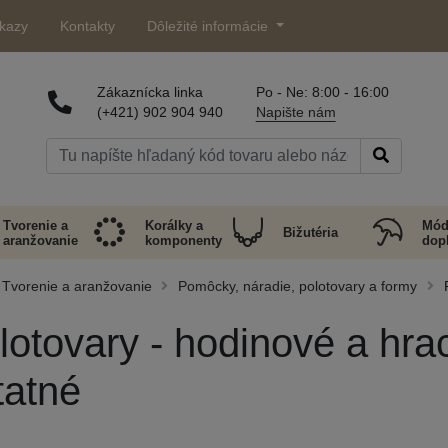
kazy
Kontakty
Dôležité informácie
Zákaznícka linka
Po - Ne: 8:00 - 16:00
(+421) 902 904 940
Napište nám
Tvorenie a
Korálky a
Mód
Bižutéria
aranžovanie
komponenty
dop
Tvorenie a aranžovanie
Pomôcky, náradie, polotovary a formy
lotovary - hodinové a hrac
tatné