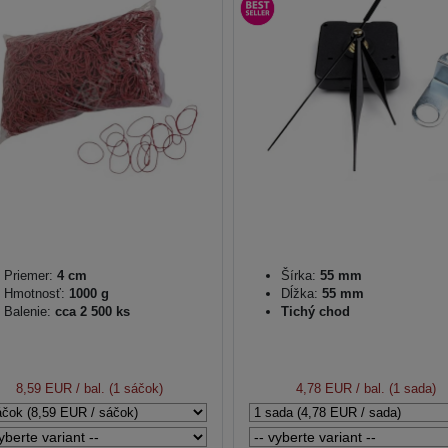
Priemer:
4 cm
Šírka:
55 mm
Hmotnosť:
1000 g
Dĺžka:
55 mm
Balenie:
cca 2 500 ks
Tichý chod
8,59 EUR
/ bal. (1 sáčok)
4,78 EUR
/ bal. (1 sada)