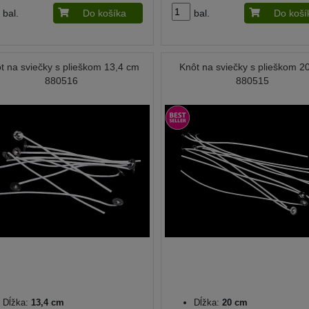
bal.
Do košíka
bal.
Do koší
t na sviečky s plieškom 13,4 cm
Knôt na sviečky s plieškom 2
880516
880515
Dĺžka:
13,4 cm
Dĺžka:
20 cm