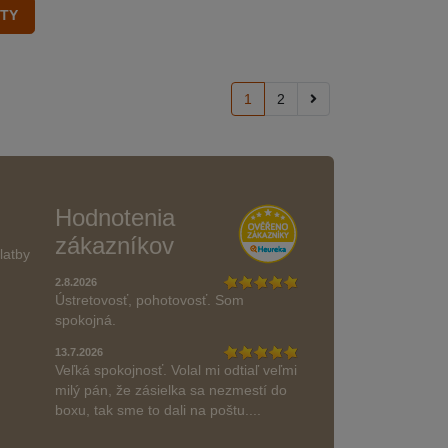
1
2
Hodnotenia
zákazníkov
latby
2.8.2026
Ústretovosť, pohotovosť. Som
spokojná.
13.7.2026
Veľká spokojnosť. Volal mi odtiaľ veľmi
milý pán, že zásielka sa nezmestí do
boxu, tak sme to dali na poštu....