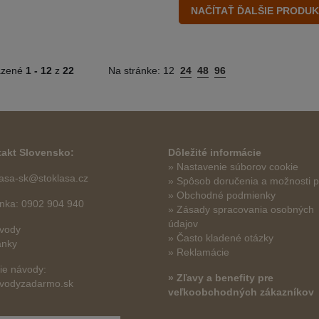
azené
1 -
12
z
22
Na stránke:
12
24
48
96
akt Slovensko:
Dôležité informácie
» Nastavenie súborov cookie
lasa-sk@stoklasa.cz
»
Spôsob doručenia a možnosti p
» Obchodné podmienky
linka: 0902 904 940
» Zásady spracovania osobných
údajov
vody
» Často kladené otázky
ánky
» Reklamácie
šie návody:
» Zľavy a benefity pre
vodyzadarmo.sk
veľkoobchodných zákazníkov