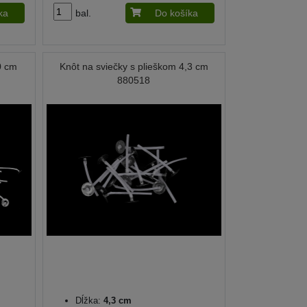
ka
bal.
Do košíka
0 cm
Knôt na sviečky s plieškom 4,3 cm
880518
Dĺžka:
4,3 cm