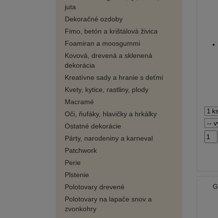
juta
Dekoračné ozdoby
Fimo, betón a krištálová živica
Foamiran a moosgummi
Kovová, drevená a sklenená
dekorácia
Kreatívne sady a hranie s deťmi
Kvety, kytice, rastliny, plody
Macramé
Oči, ňufáky, hlavičky a hrkálky
Ostatné dekorácie
Párty, narodeniny a karneval
Patchwork
Perie
Plstenie
G
Polotovary drevené
Polotovary na lapače snov a
zvonkohry