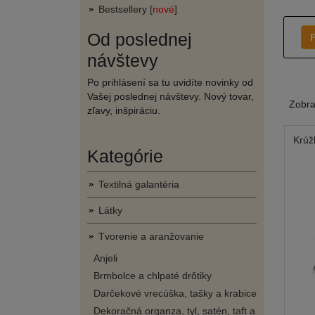
Bestsellery [
nové
]
Od poslednej
F
návštevy
Po prihlásení sa tu uvidíte novinky od
Vašej poslednej návštevy. Nový tovar,
Zobr
zľavy, inšpiráciu.
Krúž
Kategórie
Textilná galantéria
Látky
Tvorenie a aranžovanie
Anjeli
Brmbolce a chlpaté drôtiky
Darčekové vrecúška, tašky a krabice
Dekoračná organza, tyl, satén, taft a