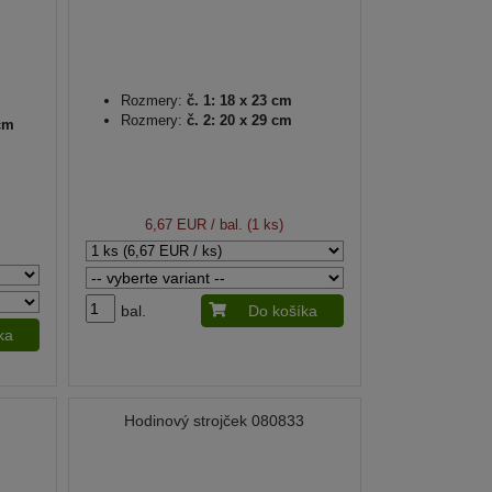
Rozmery:
č. 1: 18 x 23 cm
Rozmery:
č. 2: 20 x 29 cm
 cm
6,67 EUR
/ bal. (1 ks)
bal.
Do košíka
ka
2
Hodinový strojček 080833