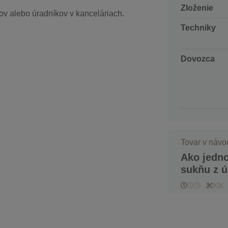
Zloženie
ov alebo úradníkov v kanceláriach.
Techniky
Dovozca
Tovar v náv
Ako jedn
sukňu z ú