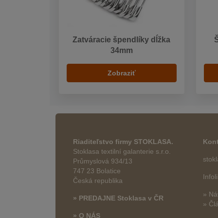
Zatváracie špendlíky dĺžka
34mm
Zobraziť
Riaditeľstvo firmy STOKLASA.
Kont
Stoklasa textilní galanterie s.r.o.
stok
Průmyslová 934/13
747 23 Bolatice
Info
Česká republika
» Ná
» PREDAJNE Stoklasa v ČR
» Čl
» O NÁS