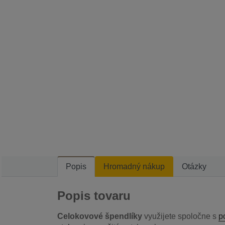
Popis
Hromadný nákup
Otázky
Popis tovaru
Celokovové špendlíky
využijete spoločne s
p