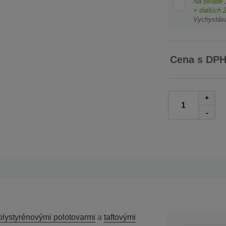
Na sklade
+ ďalších
Vychystáv
Cena s DP
+
-
olystyrénovými polotovarmi
a
taftovými