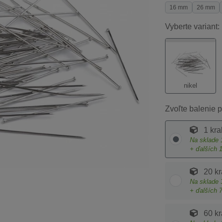
16 mm
26 mm
Vyberte variant:
nikel
Zvoľte balenie p
1 kra
Na sklade
+ ďalších
20 kr
Na sklade
+ ďalších
60 kr