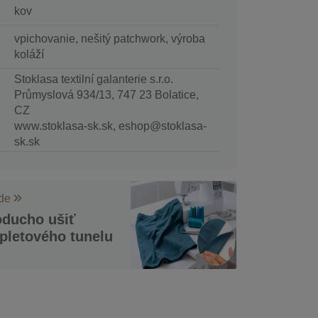
kov
vpichovanie, nešitý patchwork, výroba
koláží
Stoklasa textilní galanterie s.r.o.
Průmyslová 934/13, 747 23 Bolatice,
CZ
www.stoklasa-sk.sk, eshop@stoklasa-
sk.sk
ode
oducho ušiť
pletového tunelu