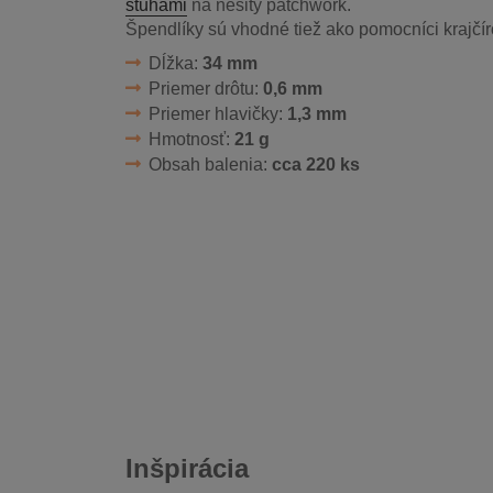
stuhami
na nešitý patchwork.
Špendlíky sú vhodné tiež ako pomocníci krajčír
Dĺžka:
34 mm
Priemer drôtu:
0,6 mm
Priemer hlavičky:
1,3 mm
Hmotnosť:
21 g
Obsah balenia:
cca 220 ks
Inšpirácia