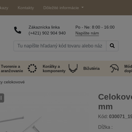
kazy
Kontakty
Dôležité informácie
Zákaznícka linka
Po - Ne: 8:00 - 16:00
(+421) 902 904 940
Napište nám
Tvorenie a
Korálky a
Mód
Bižutéria
aranžovanie
komponenty
dop
ky celokovové
Celokov
l
mm
Kód:
030071_1
Dĺžka :