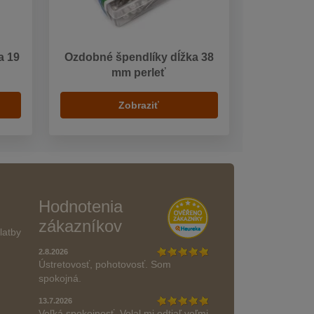
a 19
Ozdobné špendlíky dĺžka 38
mm perleť
Zobraziť
Hodnotenia
zákazníkov
latby
2.8.2026
Ústretovosť, pohotovosť. Som
spokojná.
13.7.2026
Veľká spokojnosť. Volal mi odtiaľ veľmi