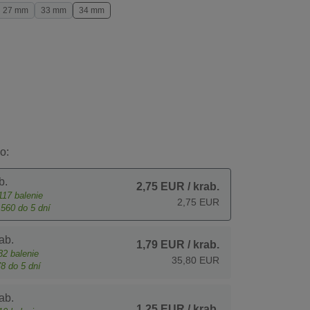
27 mm
33 mm
34 mm
o:
b.
2,75 EUR
/ krab.
117
balenie
2,75 EUR
1560
do 5 dní
ab.
1,79 EUR
/ krab.
32
balenie
35,80 EUR
78
do 5 dní
ab.
1,25 EUR
/ krab.