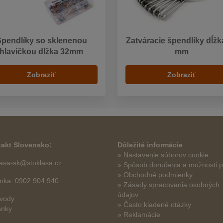
Špendlíky so sklenenou
Zatváracie špendlíky dĺžk
hlavičkou dlžka 32mm
mm
Zobraziť
Zobraziť
akt Slovensko:
Dôležité informácie
» Nastavenie súborov cookie
lasa-sk@stoklasa.cz
»
Spôsob doručenia a možnosti p
» Obchodné podmienky
linka: 0902 904 940
» Zásady spracovania osobných
údajov
vody
» Často kladené otázky
ánky
» Reklamácie