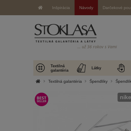
Inšpirácia
Návody
Darčekové pou
… už 36 rokov s Vami
Textilná
Látky
galantéria
Textilná galantéria
Špendlíky
Špendlí
nike