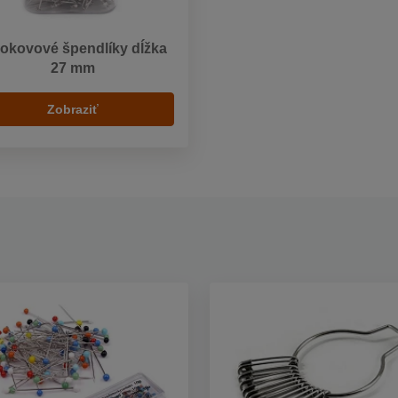
okovové špendlíky dĺžka
27 mm
Zobraziť