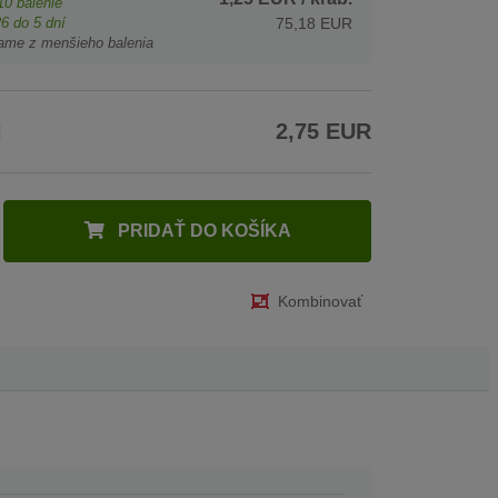
10
balenie
26
do 5 dní
75,18 EUR
ame z menšieho balenia
H
2,75 EUR
PRIDAŤ DO KOŠÍKA
Kombinovať