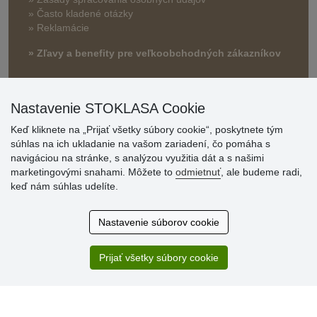
» Často kladené otázky
» Reklamácie
» Zľavy a benefity pre veľkoobchodných zákazníkov
Nastavenie STOKLASA Cookie
Keď kliknete na „Prijať všetky súbory cookie“, poskytnete tým
súhlas na ich ukladanie na vašom zariadení, čo pomáha s
navigáciou na stránke, s analýzou využitia dát a s našimi
marketingovými snahami. Môžete to
odmietnuť
, ale budeme radi,
Hodnotenia
keď nám súhlas udelíte.
zákazníkov
Nastavenie súborov cookie
2.8.2026
Ústretovosť, pohotovosť. Som spokojná.
Prijať všetky súbory cookie
13.7.2026
Veľká spokojnosť. Volal mi odtiaľ veľmi milý pán, že
zásielka sa nezmestí do boxu, tak sme to dali na poštu....