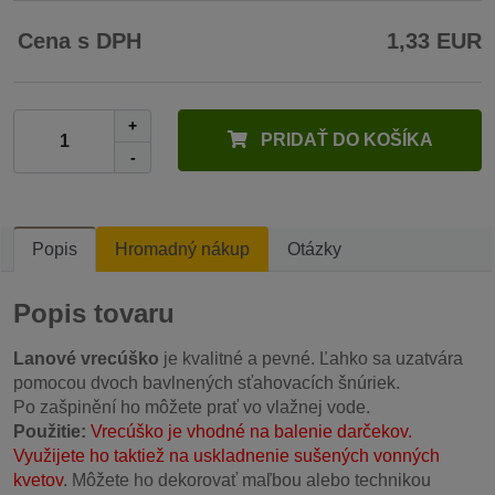
Cena s DPH
1,33 EUR
+
PRIDAŤ DO KOŠÍKA
-
Popis
Hromadný nákup
Otázky
Popis tovaru
Lanové vrecúško
je kvalitné a pevné. Ľahko sa uzatvára
pomocou dvoch bavlnených sťahovacích šnúriek.
Po zašpinění ho môžete prať vo vlažnej vode.
Použitie:
Vrecúško je vhodné na balenie darčekov.
Využijete ho taktiež na uskladnenie sušených vonných
kvetov
. Môžete ho dekorovať maľbou alebo technikou