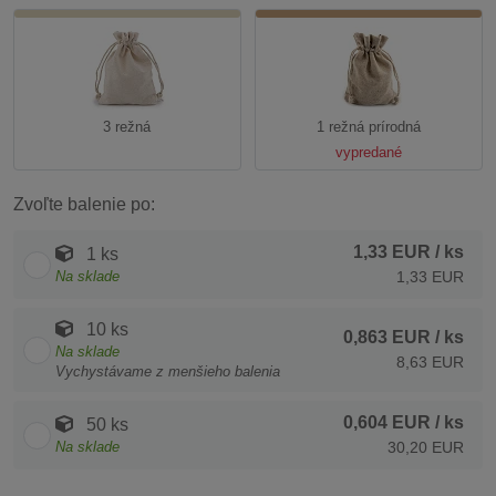
3 režná
1 režná prírodná
vypredané
Zvoľte balenie po:
1,33 EUR
/ ks
1 ks
Na sklade
1,33 EUR
10 ks
0,863 EUR
/ ks
Na sklade
8,63 EUR
Vychystávame z menšieho balenia
0,604 EUR
/ ks
50 ks
Na sklade
30,20 EUR