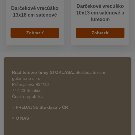
Darčekové vrecúško
Darčekové vrecúško
10x13 cm saténové s
13x18 cm saténové
lurexom
Zobraziť
Zobraziť
Riaditeľstvo firmy STOKLASA.
Stoklasa textilní
galanterie s.r.o.
Průmyslová 934/13
747 23 Bolatice
Česká republika
» PREDAJNE Stoklasa v ČR
» O NÁS