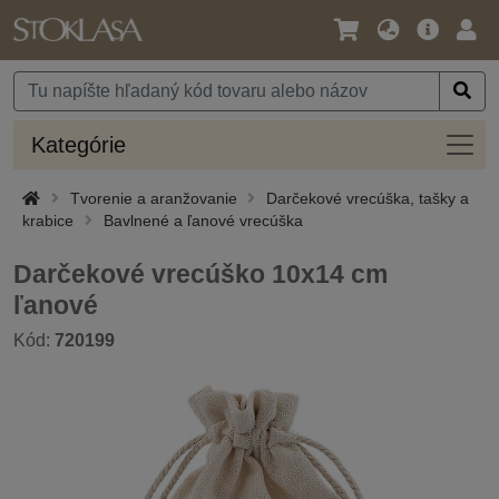
Jazyk
Hlavná
Prih
/
ponuka
Mena
Kateg
Kategórie
Tvorenie a aranžovanie
Darčekové vrecúška, tašky a
krabice
Bavlnené a ľanové vrecúška
Darčekové vrecúško 10x14 cm
ľanové
Kód:
720199