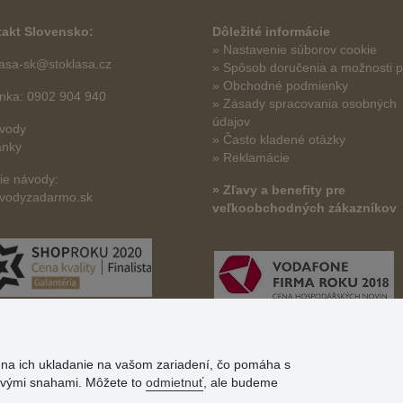
akt Slovensko:
Dôležité informácie
» Nastavenie súborov cookie
lasa-sk@stoklasa.cz
»
Spôsob doručenia a možnosti p
» Obchodné podmienky
linka: 0902 904 940
» Zásady spracovania osobných
údajov
vody
» Často kladené otázky
ánky
» Reklamácie
šie návody:
» Zľavy a benefity pre
vodyzadarmo.sk
veľkoobchodných zákazníkov
s na ich ukladanie na vašom zariadení, čo pomáha s
govými snahami. Môžete to
odmietnuť
, ale budeme