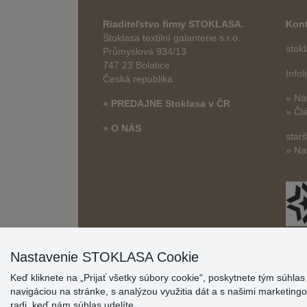
Riaditeľstvo firmy STOKLASA.
Kont
Stoklasa textilní galanterie s.r.o.
stok
Průmyslová 934/13
747 23 Bolatice
Info
Česká republika
» Ná
» PREDAJNE Stoklasa v ČR
» Čl
» O NÁS
star
» Na
Nastavenie STOKLASA Cookie
Keď kliknete na „Prijať všetky súbory cookie“, poskytnete tým súhla
navigáciou na stránke, s analýzou využitia dát a s našimi marketin
radi, keď nám súhlas udelíte.