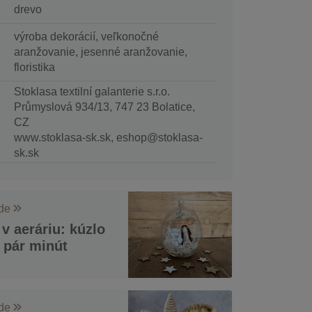
drevo
výroba dekorácií, veľkonočné
aranžovanie, jesenné aranžovanie,
floristika
Stoklasa textilní galanterie s.r.o.
Průmyslová 934/13, 747 23 Bolatice,
CZ
www.stoklasa-sk.sk, eshop@stoklasa-
sk.sk
ode
v aeráriu: kúzlo
 pár minút
ode