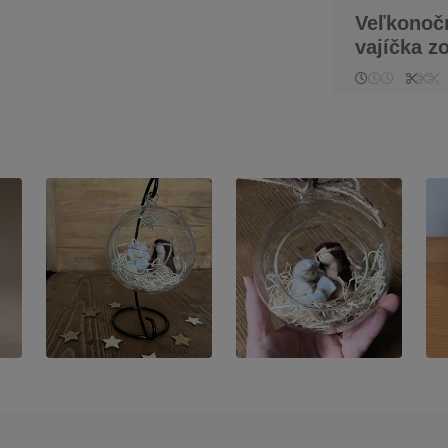
Veľkonočn
vajíčka z