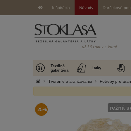
Inšpirácia
Návody
Darčekové pou
… už 36 rokov s Vami
Textilná
Látky
galantéria
Tvorenie a aranžovanie
Potreby pre ara
režná s
-25%