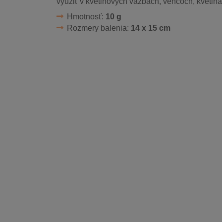
využiť v kvetinových väzbách, vencoch, kvetin
Hmotnosť:
10 g
Rozmery balenia:
14 x 15 cm