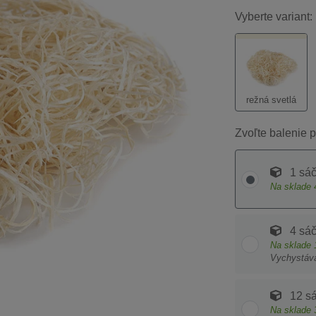
Vyberte variant:
režná svetlá
Zvoľte balenie p
1 sá
Na sklade
4 sá
Na sklade
Vychystáv
12 s
Na sklade