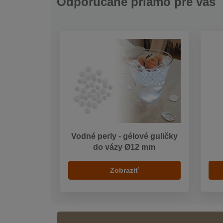
Odporúčané priamo pre vás
Vodné perly - gélové guličky
do vázy Ø12 mm
Zobraziť