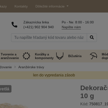
kazy
Kontakty
Dôležité informácie
Zákaznícka linka
Po - Ne: 8:00 - 16:00
(+421) 902 904 940
Napište nám
Tvorenie a
Korálky a
Mód
Bižutéria
aranžovanie
komponenty
dop
nžovanie
Aranžérske trávy
len do vypredania zásob
Dekoračn
vetlá
10 g
Kód:
750817_1