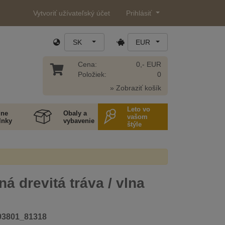
Vytvoriť užívateľský účet
Prihlásiť
SK
EUR
Cena:
0,- EUR
Položiek:
0
» Zobraziť košík
Leto vo
ne
Obaly a
vašom
lnky
vybavenie
štýle
á drevitá tráva / vlna
93801_81318