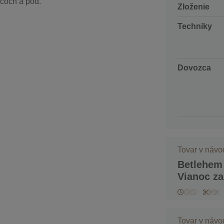
áčoch a pod.
Zloženie
Techniky
Dovozca
Tovar v náv
Betlehem 
Vianoc za
Tovar v náv