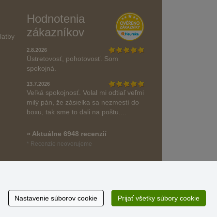
Hodnotenia
zákazníkov
latby
2.8.2026
Ústretovosť, pohotovosť. Som
spokojná.
13.7.2026
Veľká spokojnosť. Volal mi odtiaľ veľmi
milý pán, že zásielka sa nezmestí do
boxu, tak sme to dali na poštu....
» Aktuálne 6948 recenzií
* Recenzie neoverujeme
Nastavenie súborov cookie
Prijať všetky súbory cookie