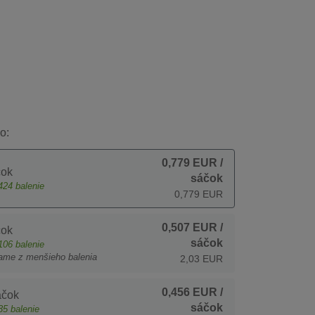
o:
0,779 EUR
/
čok
sáčok
424
balenie
0,779 EUR
0,507 EUR
/
čok
sáčok
106
balenie
ame z menšieho balenia
2,03 EUR
0,456 EUR
/
áčok
sáčok
35
balenie