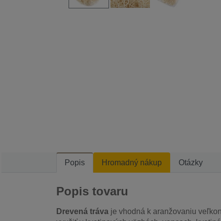
Popis
Hromadný nákup
Otázky
Popis tovaru
Drevená tráva
je vhodná k aranžovaniu veľkon