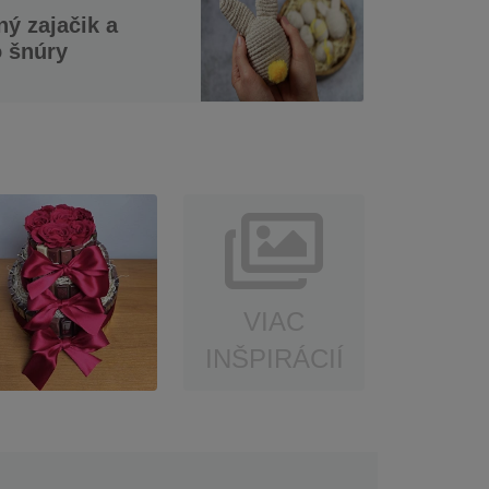
ý zajačik a
o šnúry
VIAC
INŠPIRÁCIÍ