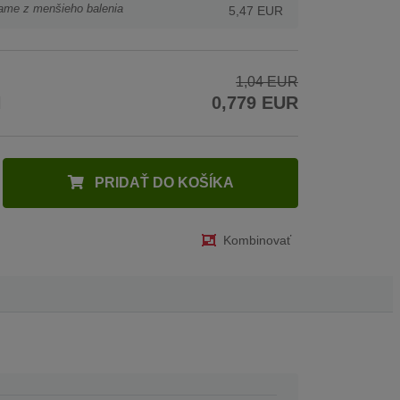
ame z menšieho balenia
5,47 EUR
1,04 EUR
H
0,779 EUR
PRIDAŤ DO KOŠÍKA
Kombinovať