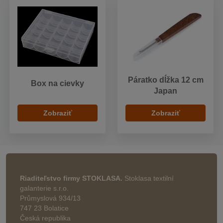
Páratko dĺžka 12 cm
Box na cievky
Japan
Zobraziť
Zobraziť
Riaditeľstvo firmy STOKLASA.
Stoklasa textilní
galanterie s.r.o.
Průmyslová 934/13
747 23 Bolatice
Česká republika