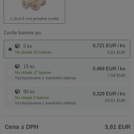
1 (3x4,8 cm) prírodná svetlá
Zvoľte balenie po:
0,721 EUR
/ ks
5 ks
Na sklade
82
balenie
3,61 EUR
15 ks
0,469 EUR
/ ks
Na sklade
27
balenie
7,04 EUR
Vychystávame z menšieho balenia
90 ks
0,329 EUR
/ ks
Na sklade
4
balenie
29,61 EUR
Vychystávame z menšieho balenia
Cena s DPH
3,61 EUR