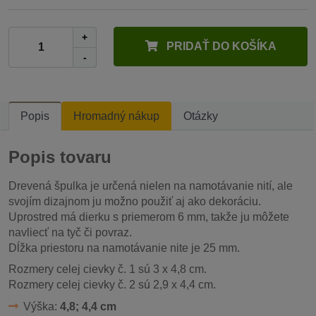
+
PRIDAŤ DO KOŠÍKA
-
Popis
Hromadný nákup
Otázky
Popis tovaru
Drevená špulka je určená nielen na namotávanie nití, ale
svojím dizajnom ju možno použiť aj ako dekoráciu.
Uprostred má dierku s priemerom 6 mm, takže ju môžete
navliecť na tyč či povraz.
Dĺžka priestoru na namotávanie nite je 25 mm.
Rozmery celej cievky č. 1 sú 3 x 4,8 cm.
Rozmery celej cievky č. 2 sú 2,9 x 4,4 cm.
Výška:
4,8; 4,4 cm