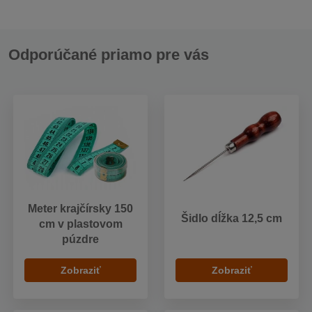
Odporúčané priamo pre vás
Meter krajčírsky 150
Šidlo dĺžka 12,5 cm
cm v plastovom
púzdre
Zobraziť
Zobraziť