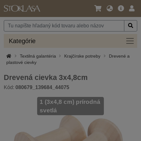
Jazyk
Hlavná
Prih
/
ponuka
Mena
Kateg
Kategórie
Textilná galantéria
Krajčírske potreby
Drevené a
plastové cievky
Drevená cievka 3x4,8cm
Kód:
080679_139684_44075
1 (3x4,8 cm) prírodná
svetlá