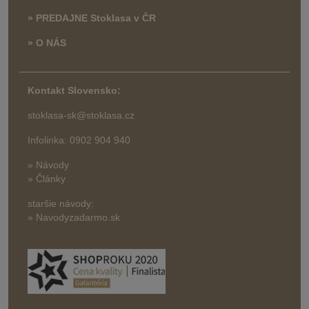
» PREDAJNE Stoklasa v ČR
» O NÁS
Kontakt Slovensko:
stoklasa-sk@stoklasa.cz
Infolinka: 0902 904 940
» Návody
» Články
staršie návody:
» Navodyzadarmo.sk