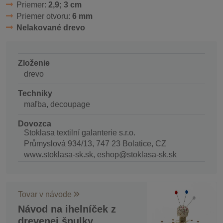
Priemer:
2,9; 3 cm
Priemer otvoru:
6 mm
Nelakované drevo
Zloženie
drevo
Techniky
maľba, decoupage
Dovozca
Stoklasa textilní galanterie s.r.o.
Průmyslová 934/13, 747 23 Bolatice, CZ
www.stoklasa-sk.sk, eshop@stoklasa-sk.sk
Tovar v návode
Návod na ihelníček z
drevenej špulky