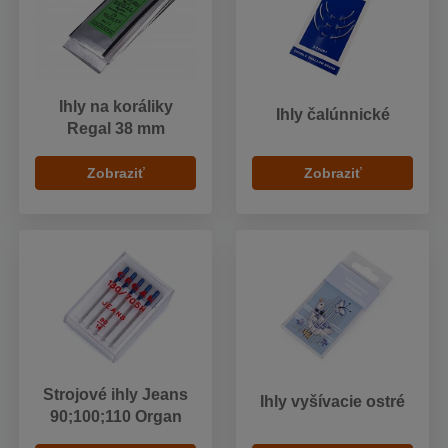
Ihly na koráliky
Ihly čalúnnické
Regal 38 mm
Zobraziť
Zobraziť
Strojové ihly Jeans
Ihly vyšívacie ostré
90;100;110 Organ