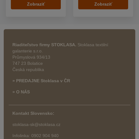
Zobraziť
Zobraziť
Riaditeľstvo firmy STOKLASA.
Stoklasa textilní
galanterie s.r.o.
Průmyslová 934/13
747 23 Bolatice
Česká republika
» PREDAJNE Stoklasa v ČR
» O NÁS
Kontakt Slovensko:
stoklasa-sk@stoklasa.cz
Infolinka: 0902 904 940