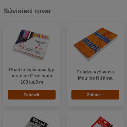
Súvisiaci tovar
Priadza vyšívacia typ
Priadza vyšívacia
mouline Grus sada
Mouline Niťárna
100 ks/8 m
Zobraziť
Zobraziť