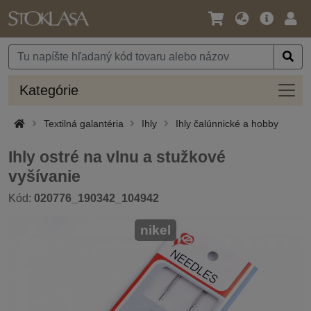
Jazyk
Hlavná
Prih
/
ponuka
Mena
Kateg
Kategórie
Textilná galantéria
Ihly
Ihly čalúnnické a hobby
Ihly ostré na vlnu a stužkové
vyšívanie
Kód:
020776_190342_104942
nikel