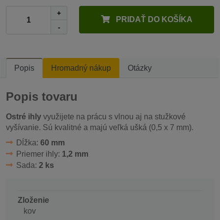
+
PRIDAŤ DO KOŠÍKA
-
Popis
Hromadný nákup
Otázky
Popis tovaru
Ostré ihly
využijete na prácu s vlnou
aj na stužkové
vyšívanie.
Sú kvalitné a majú veľká ušká (0,5 x 7 mm).
Dĺžka:
60 mm
Priemer ihly:
1,2 mm
Sada:
2 ks
Zloženie
kov