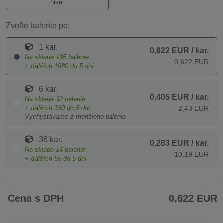
nikel
Zvoľte balenie po:
1 kar.
0,622 EUR
/ kar.
Na sklade
195
balenie
0,622 EUR
+ ďalších
1980
do 5 dní
6 kar.
0,405 EUR
/ kar.
Na sklade
32
balenie
+ ďalších
330
do 5 dní
2,43 EUR
Vychystávame z menšieho balenia
36 kar.
0,283 EUR
/ kar.
Na sklade
14
balenie
10,19 EUR
+ ďalších
55
do 5 dní
Cena s DPH
0,622 EUR