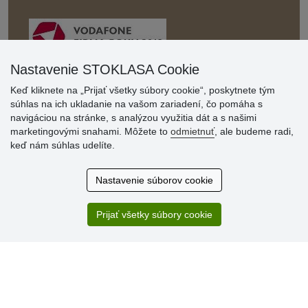
Nastavenie STOKLASA Cookie
Keď kliknete na „Prijať všetky súbory cookie“, poskytnete tým
súhlas na ich ukladanie na vašom zariadení, čo pomáha s
Hodnotenia
navigáciou na stránke, s analýzou využitia dát a s našimi
zákazníkov
marketingovými snahami. Môžete to
odmietnuť
, ale budeme radi,
keď nám súhlas udelíte.
2.8.2026
Ústretovosť, pohotovosť. Som spokojná.
Nastavenie súborov cookie
13.7.2026
Veľká spokojnosť. Volal mi odtiaľ veľmi milý pán, že
zásielka sa nezmestí do boxu, tak sme to dali na poštu....
Prijať všetky súbory cookie
» Aktuálne 6948 recenzií
* Recenzie neoverujeme