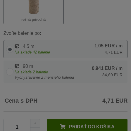
režná prírodná
Zvoľte balenie po:
1,05 EUR
/ m
4.5 m
Na sklade
42
balenie
4,71 EUR
90 m
0,941 EUR
/ m
Na sklade
2
balenie
84,69 EUR
Vychystávame z menšieho balenia
Cena s DPH
4,71 EUR
+
PRIDAŤ DO KOŠÍKA