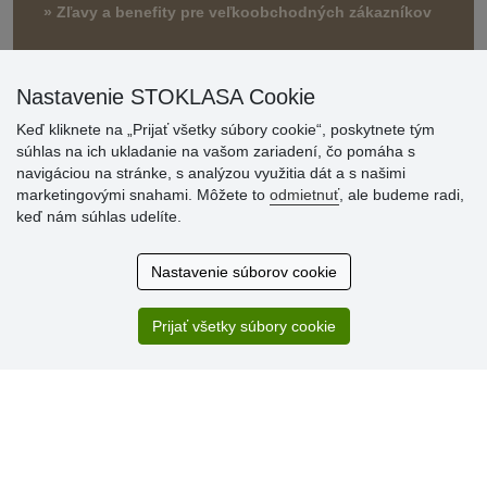
» Zľavy a benefity pre veľkoobchodných zákazníkov
Nastavenie STOKLASA Cookie
Keď kliknete na „Prijať všetky súbory cookie“, poskytnete tým
súhlas na ich ukladanie na vašom zariadení, čo pomáha s
navigáciou na stránke, s analýzou využitia dát a s našimi
marketingovými snahami. Môžete to
odmietnuť
, ale budeme radi,
Hodnotenia
keď nám súhlas udelíte.
zákazníkov
Nastavenie súborov cookie
2.8.2026
Ústretovosť, pohotovosť. Som spokojná.
Prijať všetky súbory cookie
13.7.2026
Veľká spokojnosť. Volal mi odtiaľ veľmi milý pán, že
zásielka sa nezmestí do boxu, tak sme to dali na poštu....
» Aktuálne 6948 recenzií
* Recenzie neoverujeme