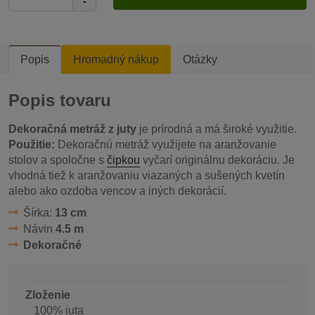
-
Popis
Hromadný nákup
Otázky
Popis tovaru
Dekoračná metráž z juty
je prírodná a má široké využitie.
Použitie:
Dekoračnú metráž využijete na aranžovanie
stolov a spoločne s
čipkou
vyčarí originálnu dekoráciu. Je
vhodná tiež k aranžovaniu viazaných a sušených kvetín
alebo ako ozdoba vencov a iných dekorácií.
Šírka:
13 cm
Návin
4.5 m
Dekoračné
Zloženie
100% juta