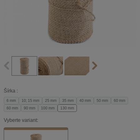
Šírka :
6 mm
10; 15 mm
25 mm
35 mm
40 mm
50 mm
60 mm
60 mm
90 mm
100 mm
130 mm
Vyberte variant: