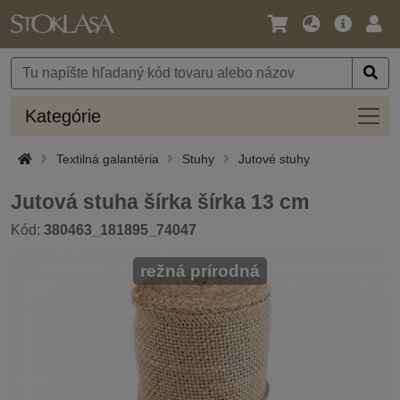
Jazyk
Hlavná
Prih
/
ponuka
Mena
Kateg
Kategórie
Textilná galantéria
Stuhy
Jutové stuhy
Jutová stuha šírka šírka 13 cm
Kód:
380463_181895_74047
režná prírodná