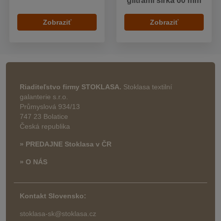
glitrami šírka 60 mm
Zobraziť
Zobraziť
Riaditeľstvo firmy STOKLASA.
Stoklasa textilní
galanterie s.r.o.
Průmyslová 934/13
747 23 Bolatice
Česká republika
» PREDAJNE Stoklasa v ČR
» O NÁS
Kontakt Slovensko:
stoklasa-sk@stoklasa.cz