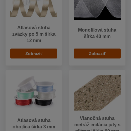
Atlasová stuha
Monofilová stuha
zväzky po 5 m šírka
šírka 40 mm
12 mm
Zobraziť
Zobraziť
Vianočná stuha
Atlasová stuha
metráž imitácia juty s
obojlíca šírka 3 mm