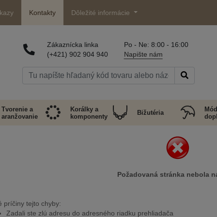
kazy
Kontakty
Dôležité informácie
Zákaznícka linka
Po - Ne: 8:00 - 16:00
(+421) 902 904 940
Napište nám
Tvorenie a
Korálky a
Mód
Bižutéria
aranžovanie
komponenty
dop
Požadovaná stránka nebola n
príčiny tejto chyby:
Zadali ste zlú adresu do adresného riadku prehliadača