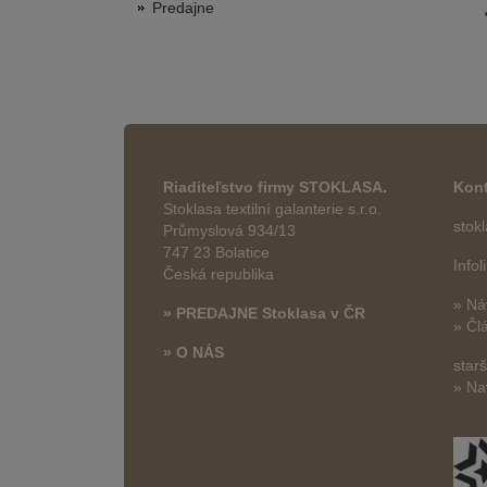
Predajne
Riaditeľstvo firmy STOKLASA.
Kont
Stoklasa textilní galanterie s.r.o.
stok
Průmyslová 934/13
747 23 Bolatice
Info
Česká republika
» Ná
» PREDAJNE Stoklasa v ČR
» Čl
» O NÁS
star
» Na