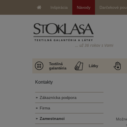
Inšpirácia
Návody
Darčekové pou
… už 36 rokov s Vami
Textilná
Látky
galantéria
Kontakty
Zákaznícka podpora
Firma
Zamestnanci
Možné 