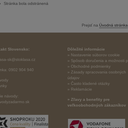
Stránka bola odstránená
Prejsť na
Úvodná stránka
akt Slovensko:
Dôležité informácie
» Nastavenie súborov cookie
lasa-sk@stoklasa.cz
»
Spôsob doručenia a možnosti p
» Obchodné podmienky
linka: 0902 904 940
» Zásady spracovania osobných
údajov
vody
» Často kladené otázky
ánky
» Reklamácie
šie návody:
» Zľavy a benefity pre
vodyzadarmo.sk
veľkoobchodných zákazníkov