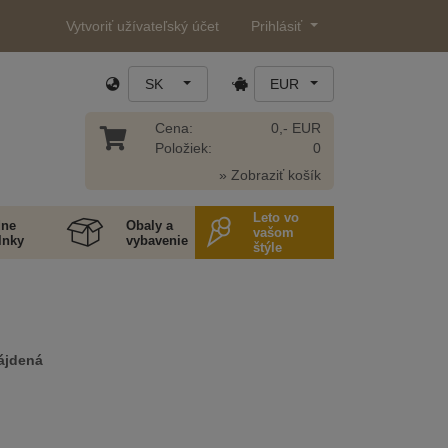
Vytvoriť užívateľský účet
Prihlásiť
SK
EUR
Cena:
0,- EUR
Položiek:
0
» Zobraziť košík
Leto vo
ne
Obaly a
vašom
lnky
vybavenie
štýle
ájdená