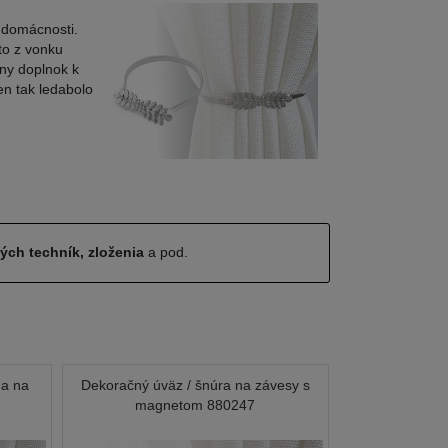
 domácnosti.
to z vonku
ny doplnok k
en tak ledabolo
ných techník, zloženia
a pod.
na na
Dekoračný úväz / šnúra na závesy s
magnetom 880247