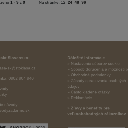
azené
1 -
9
z
9
Na stránke:
12
24
48
96
akt Slovensko:
Dôležité informácie
» Nastavenie súborov cookie
lasa-sk@stoklasa.cz
»
Spôsob doručenia a možnosti p
» Obchodné podmienky
linka: 0902 904 940
» Zásady spracovania osobných
údajov
vody
» Často kladené otázky
ánky
» Reklamácie
šie návody:
» Zľavy a benefity pre
vodyzadarmo.sk
veľkoobchodných zákazníkov