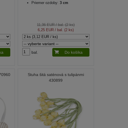
Priemer ozdoby:
3 cm
11,36 EUR
/ bal. (2 ks)
6,25 EUR
/ bal. (2 ks)
ka
bal.
Do košíka
070960
Stuha šitá saténová s tulipánmi
430899