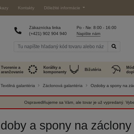
kazy
Kontakty
Dôležité informácie
Zákaznícka linka
Po - Ne: 8:00 - 16:00
(+421) 902 904 940
Napište nám
Tvorenie a
Korálky a
Mód
Bižutéria
aranžovanie
komponenty
dop
Textilná galantéria
Záclonová galantéria
Ozdoby a spony na zá
Ospravedlňujeme sa Vám, ale tovar je už vypredaný. Vyber
doby a spony na záclony