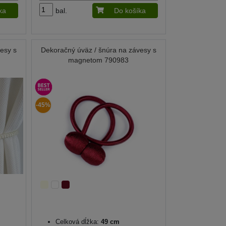
ka
bal.
Do košíka
esy s
Dekoračný úväz / šnúra na závesy s
magnetom 790983
-45%
Celková dĺžka:
49 cm