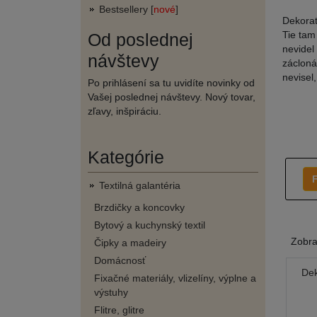
Bestsellery [
nové
]
Dekorat
Tie tam
Od poslednej
nevidel
návštevy
zácloná
nevisel
Po prihlásení sa tu uvidíte novinky od
Vašej poslednej návštevy. Nový tovar,
zľavy, inšpiráciu.
Kategórie
F
Textilná galantéria
Brzdičky a koncovky
Bytový a kuchynský textil
Zobr
Čipky a madeiry
Domácnosť
Dek
Fixačné materiály, vlizelíny, výplne a
výstuhy
Flitre, glitre