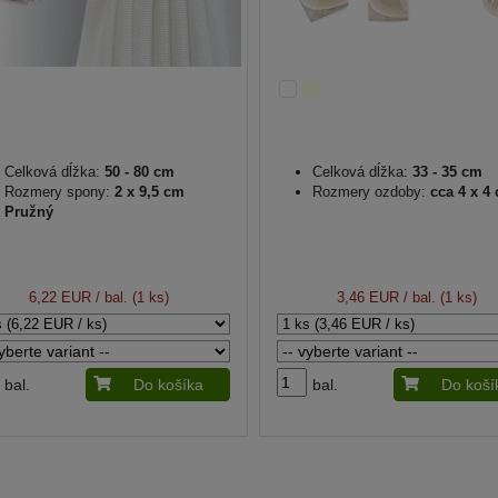
Celková dĺžka:
50 - 80 cm
Celková dĺžka:
33 - 35 cm
Rozmery spony:
2 x 9,5 cm
Rozmery ozdoby:
cca 4 x 4
Pružný
6,22 EUR
/ bal. (1 ks)
3,46 EUR
/ bal. (1 ks)
bal.
Do košíka
bal.
Do koší