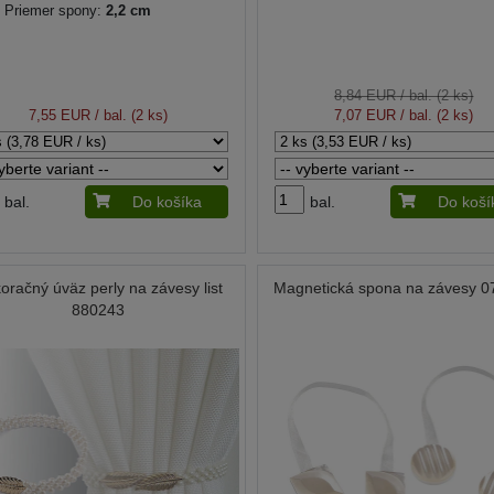
Priemer spony:
2,2 cm
8,84 EUR
/ bal. (2 ks)
7,55 EUR
/ bal. (2 ks)
7,07 EUR
/ bal. (2 ks)
bal.
Do košíka
bal.
Do koší
oračný úväz perly na závesy list
Magnetická spona na závesy 
880243