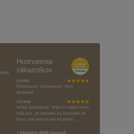
Hodnotenia
zákazníkov
latby
2.8.2026
Ústretovosť, pohotovosť. Som
spokojná.
13.7.2026
Veľká spokojnosť. Volal mi odtiaľ veľmi
milý pán, že zásielka sa nezmestí do
boxu, tak sme to dali na poštu....
» Aktuálne 6948 recenzií