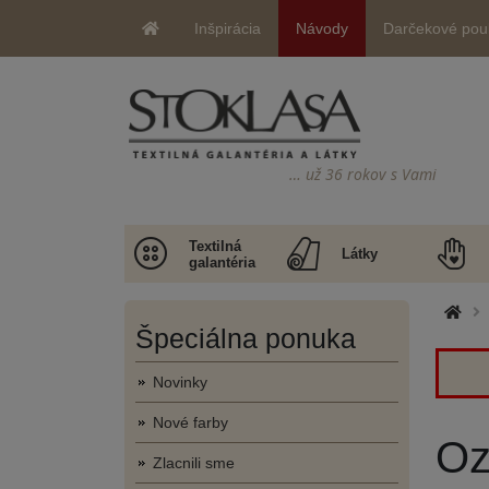
Inšpirácia
Návody
Darčekové pou
… už 36 rokov s Vami
Textilná
Látky
galantéria
Špeciálna ponuka
Novinky
Nové farby
Oz
Zlacnili sme