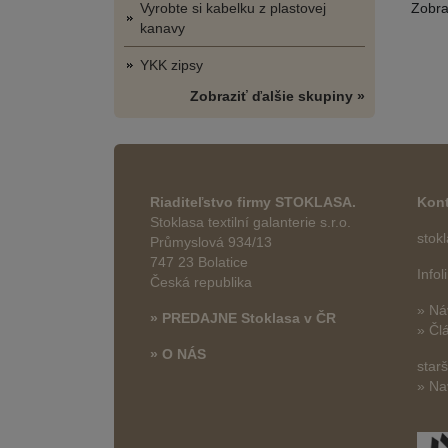
Zobr
Vyrobte si kabelku z plastovej
kanavy
YKK zipsy
Zobraziť ďalšie skupiny »
Riaditeľstvo firmy STOKLASA.
Kont
Stoklasa textilní galanterie s.r.o.
stok
Průmyslová 934/13
747 23 Bolatice
Info
Česká republika
» Ná
» PREDAJNE Stoklasa v ČR
» Čl
» O NÁS
star
» Na