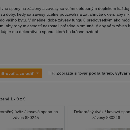
ívne spony na záclony a závesy sú veľmi obľúbeným doplnkom každej
 sú doby, kedy sa závesy účelne používali na zatiahnutie okien, aby nik
 do vášho bytu. V dnešnej dobe závesy fungujú predovšetkým ako mód
m, aby rohy miestností nezostali prázdne a smutné. A aby vám záves l
, kúpte mu dekoratívnu sponu, ktorá ho krásne ozdobí.
TIP: Zobrazte si tovar
podľa farieb, výtvar
iltrovať a zoradiť
azené
1 -
9
z
9
oračný úväz / kovová spona na
Dekoračný úväz / kovová spo
záves 880245
závesy 880246