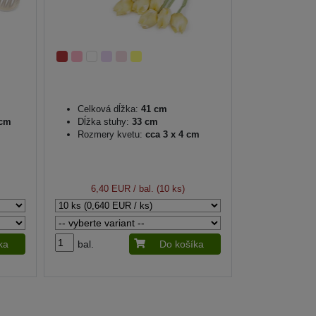
Celková dĺžka:
41 cm
 cm
Dĺžka stuhy:
33 cm
Rozmery kvetu:
cca 3 x 4 cm
6,40 EUR
/ bal. (10 ks)
ka
bal.
Do košíka