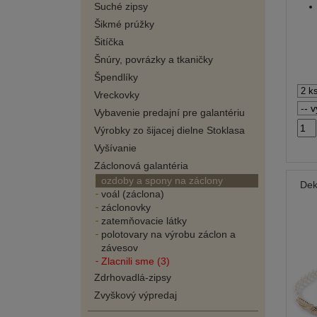
Suché zipsy
Šikmé prúžky
Šitíčka
Šnúry, povrázky a tkaničky
Špendlíky
Vreckovky
Vybavenie predajní pre galantériu
Výrobky zo šijacej dielne Stoklasa
Vyšívanie
Záclonová galantéria
ozdoby a spony na záclony
Dek
voál (záclona)
záclonovky
zatemňovacie látky
polotovary na výrobu záclon a
závesov
Zlacnili sme (3)
Zdrhovadlá-zipsy
Zvyškový výpredaj