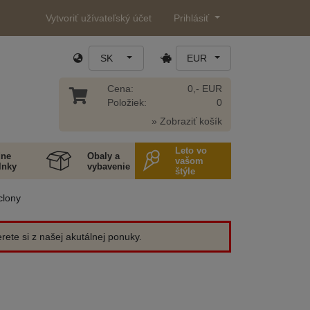
Vytvoriť užívateľský účet
Prihlásiť
SK
EUR
Cena:
0,- EUR
Položiek:
0
» Zobraziť košík
Leto vo
ne
Obaly a
vašom
lnky
vybavenie
štýle
clony
ete si z našej akutálnej ponuky.