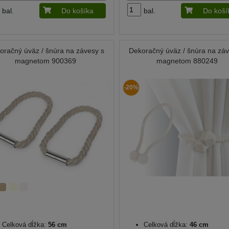
bal.
Do košíka
bal.
Do koší
oračný úväz / šnúra na závesy s
Dekoračný úväz / šnúra na záv
magnetom 900369
magnetom 880249
-20%
Celková dĺžka:
56 cm
Celková dĺžka:
46 cm