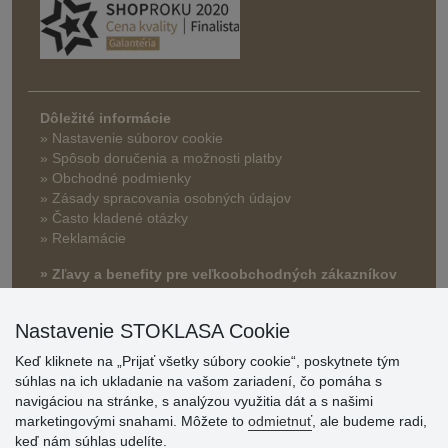
Dôležité informácie
» Nastavenie súborov cookie
»
Spôsob doručenia a možnosti platby
» Obchodné podmienky
» Zásady spracovania osobných údajov
» Často kladené otázky
» Reklamácie
» Zľavy a benefity pre veľkoobchodných zákazníkov
Nastavenie STOKLASA Cookie
Keď kliknete na „Prijať všetky súbory cookie“, poskytnete tým
súhlas na ich ukladanie na vašom zariadení, čo pomáha s
navigáciou na stránke, s analýzou využitia dát a s našimi
marketingovými snahami. Môžete to
odmietnuť
, ale budeme radi,
keď nám súhlas udelíte.