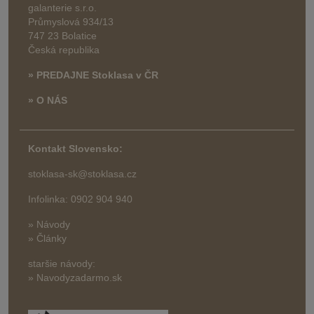
galanterie s.r.o.
Průmyslová 934/13
747 23 Bolatice
Česká republika
» PREDAJNE Stoklasa v ČR
» O NÁS
Kontakt Slovensko:
stoklasa-sk@stoklasa.cz
Infolinka: 0902 904 940
» Návody
» Články
staršie návody:
» Navodyzadarmo.sk