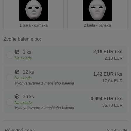
1 biela - dámska
2 biela - pánska
Zvoľte balenie po:
2,18 EUR
/ ks
1 ks
Na sklade
2,18 EUR
12 ks
1,42 EUR
/ ks
Na sklade
17,04 EUR
Vychystávame z menšieho balenia
36 ks
0,994 EUR
/ ks
Na sklade
35,78 EUR
Vychystávame z menšieho balenia
Pôvodná cena
2,18 EUR