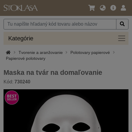
Jazyk
Hlavná
Prih
/
ponuka
Mena
Kateg
Kategórie
Tvorenie a aranžovanie
Polotovary papierové
Papierové polotovary
Maska na tvár na domaľovanie
Kód:
730240