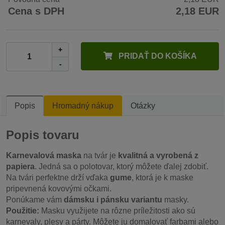
Cena s DPH
2,18 EUR
+
PRIDAŤ DO KOŠÍKA
-
Popis
Hromadný nákup
Otázky
Popis tovaru
Karnevalová maska
na tvár je
kvalitná a vyrobená z
papiera
. Jedná sa o polotovar, ktorý môžete ďalej zdobiť.
Na tvári perfektne drží vďaka
gume
, ktorá je k maske
pripevnená kovovými očkami.
Ponúkame vám
dámsku i pánsku variantu
masky.
Použitie:
Masku využijete na rôzne príležitosti ako sú
karnevaly, plesy a párty. Môžete ju domalovať farbami alebo