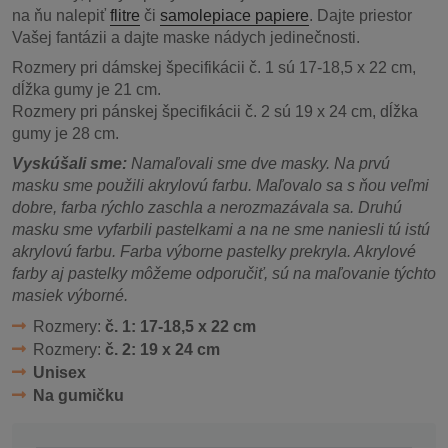
na ňu nalepiť
flitre
či
samolepiace papiere
. Dajte priestor
Vašej fantázii a dajte maske nádych jedinečnosti.
Rozmery pri dámskej špecifikácii č. 1 sú 17-18,5 x 22 cm,
dĺžka gumy je 21 cm.
Rozmery pri pánskej špecifikácii č. 2 sú 19 x 24 cm, dĺžka
gumy je 28 cm.
Vyskúšali sme:
Namaľovali sme dve masky. Na prvú
masku sme použili akrylovú farbu. Maľovalo sa s ňou veľmi
dobre, farba rýchlo zaschla a nerozmazávala sa. Druhú
masku sme vyfarbili pastelkami a na ne sme naniesli tú istú
akrylovú farbu. Farba výborne pastelky prekryla. Akrylové
farby aj pastelky môžeme odporučiť, sú na maľovanie týchto
masiek výborné.
Rozmery:
č. 1: 17-18,5 x 22 cm
Rozmery:
č. 2: 19 x 24 cm
Unisex
Na gumičku