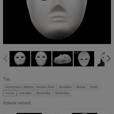
Typ :
Anonymous, Batman, Vreskot, Alien
benátska
detská
motýľ
unisex
zvieratko
škraboška
škraboška
Vyberte variant: