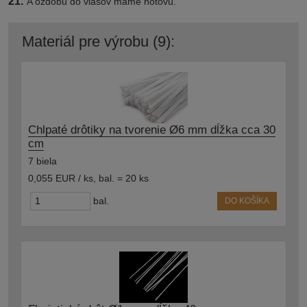
21.
A ozdobu do vlasov máme hotovú.
Materiál pre výrobu (9):
Chlpaté drôtiky na tvorenie Ø6 mm dĺžka cca 30
cm
7 biela
0,055 EUR / ks
,
bal. = 20 ks
bal.
DO KOŠÍKA