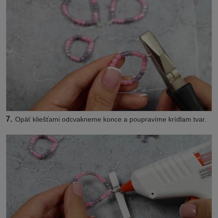
7.
Opäť kliešťami odcvakneme konce a poupravíme krídlam tvar.