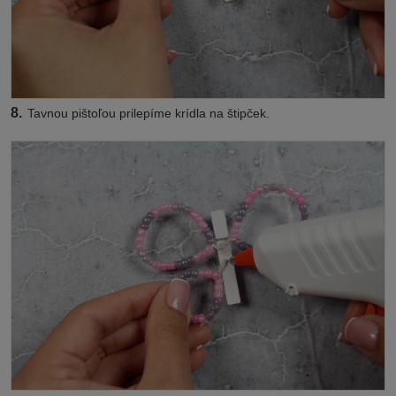
8.
Tavnou pištoľou prilepíme krídla na štipček.