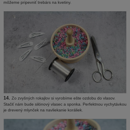
môžeme pripevniť trebárs na kvetiny.
14.
Zo zvyšných rokajlov si vyrobíme ešte ozdobu do vlasov.
Stačiť nám bude silónový vlasec a sponka. Perfektnou vychytávkou
je drevený mlynček na navliekanie koráliek.