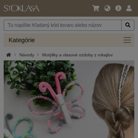
Jazyk
Hlavná
Prih
/
ponuka
Mena
Kateg
Kategórie
Návody
Motýliky a vlasové ozdoby z rokajlov