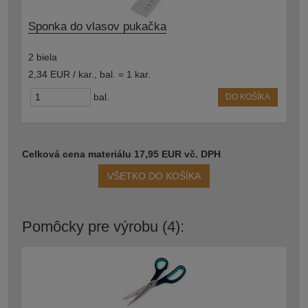
Sponka do vlasov pukačka
2 biela
2,34 EUR / kar.
,
bal. = 1 kar.
bal.
DO KOŠÍKA
Celková cena materiálu 17,95 EUR vč. DPH
VŠETKO DO KOŠÍKA
Pomôcky pre výrobu (4):