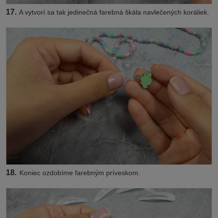
17.
A vytvorí sa tak jedinečná farebná škála navlečených koráliek.
18.
Koniec ozdobíme farebným príveskom.