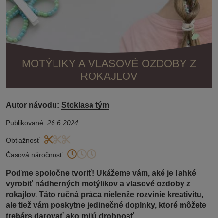
MOTÝLIKY A VLASOVÉ OZDOBY Z
ROKAJLOV
Autor návodu:
Stoklasa tým
Publikované:
26.6.2024
Obtiažnosť
Časová náročnosť
Poďme spoločne tvoriť! Ukážeme vám, aké je ľahké
vyrobiť nádherných motýlikov a vlasové ozdoby z
rokajlov. Táto ručná práca nielenže rozvinie kreativitu,
ale tiež vám poskytne jedinečné doplnky, ktoré môžete
trebárs darovať ako milú drobnosť.