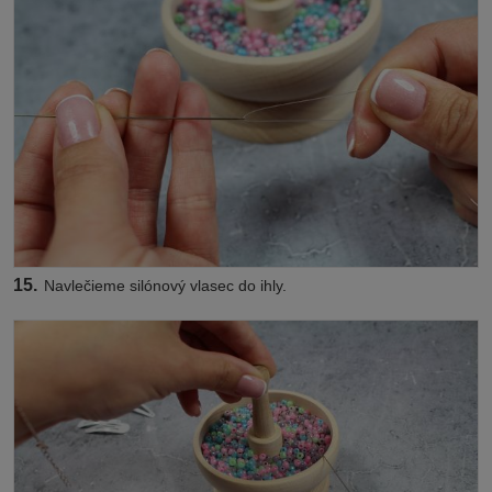
15.
Navlečieme silónový vlasec do ihly.