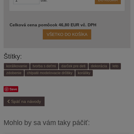
Celková cena pomôcok 46,80 EUR vč. DPH
VŠETKO DO KOŠÍKA
Štítky:
korálkovanie
tvorba s deťmi
darček pre deti
dekorácia
leto
zdobenie
chlpaté modelovacie drôtiky
koráliky
Save
Späť na návody
Mohlo by sa vám taky páčiť: