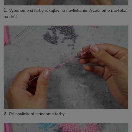
1.
Vyberieme si farby rokajlov na navliekanie. A začneme navliekať
na drôt.
2.
Pri navliekaní striedame farby.