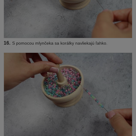
16.
S pomocou mlynčeka sa korálky navliekajú ľahko.