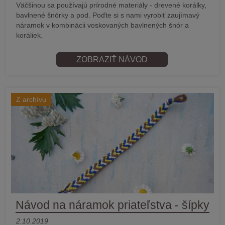
Väčšinou sa používajú prírodné materiály - drevené korálky,
bavlnené šnórky a pod. Poďte si s nami vyrobiť zaujímavý
náramok v kombinácii voskovaných bavlnených šnór a
koráliek.
ZOBRAZIŤ NÁVOD
Z archívu
Návod na náramok priateľstva - šípky
2.10.2019