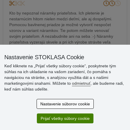
Kto by nepoznal náramky priateľstva. Ich pletenie je
nestarnúcim hitom nielen medzi deťmi, ale aj dospelými.
Pomocou bavlnenej priadze je možné vytvoriť nespočet
vzorov a variant náramkov. Tie potom môžete venovať
svojim priateľom. A nezabudnite ani na seba :-) Náramky
priateľstva vyzerajú skvele a pri ich výrobe strávite veľa
tvorivých chvíľ.
Nastavenie STOKLASA Cookie
ZOBRAZIŤ NÁVOD
Keď kliknete na „Prijať všetky súbory cookie“, poskytnete tým
súhlas na ich ukladanie na vašom zariadení, čo pomáha s
navigáciou na stránke, s analýzou využitia dát a s našimi
marketingovými snahami. Môžete to
odmietnuť
, ale budeme radi,
keď nám súhlas udelíte.
Riaditeľstvo firmy STOKLASA.
Stoklasa textilní galanterie
Nastavenie súborov cookie
s.r.o.
Průmyslová 934/13
Prijať všetky súbory cookie
747 23 Bolatice
Česká republika