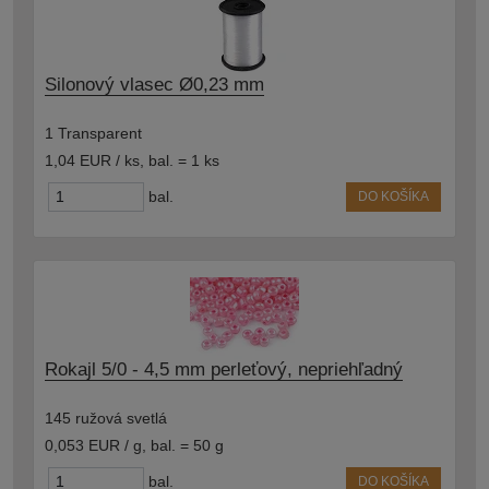
Silonový vlasec Ø0,23 mm
1 Transparent
1,04 EUR / ks
,
bal. = 1 ks
bal.
DO KOŠÍKA
Rokajl 5/0 - 4,5 mm perleťový, nepriehľadný
145 ružová svetlá
0,053 EUR / g
,
bal. = 50 g
bal.
DO KOŠÍKA