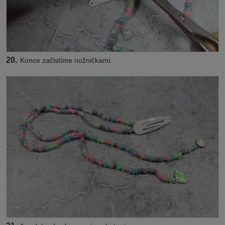
20.
Konce začistíme nožničkami.