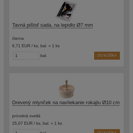
Tavná pištoľ sada, na lepidlo Ø7 mm
čierna
6,71 EUR / ks
,
bal. = 1 ks
bal.
DO KOŠÍKA
Drevený mlynček na navliekanie rokajlu Ø10 cm
prírodná svetlá
25,07 EUR / ks
,
bal. = 1 ks
bal.
DO KOŠÍKA