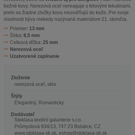
bežné kovy. Nerezová oceľ nereaguje s telovými tekutinami,
preto sa žiadne zložky kovu neuvoľňujú do kože. Pre svoje
vlastnosti býva niekedy nazývaná materiálom 21. storočia.
Priemer:
13 mm
Šírka:
8,5 mm
Celková dĺžka:
25 mm
Nerezová oceľ
Uzatvorené zapínanie
Zloženie
nerezová oceľ, sklo
Štýly
Elegantný, Romanticky
Dodávateľ
Stoklasa textilní galanterie s.r.o.
Průmyslová 934/13, 747 23 Bolatice, CZ
www.stoklasa-sk.sk, eshop@stoklasa-sk.sk