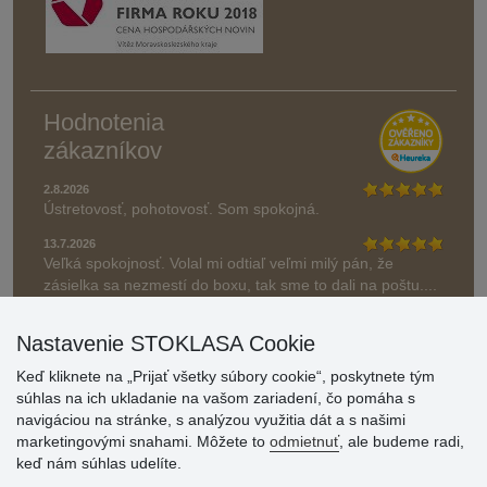
Hodnotenia
zákazníkov
2.8.2026
Ústretovosť, pohotovosť. Som spokojná.
13.7.2026
Veľká spokojnosť. Volal mi odtiaľ veľmi milý pán, že
zásielka sa nezmestí do boxu, tak sme to dali na poštu....
» Aktuálne 6948 recenzií
Nastavenie STOKLASA Cookie
* Recenzie neoverujeme
Keď kliknete na „Prijať všetky súbory cookie“, poskytnete tým
súhlas na ich ukladanie na vašom zariadení, čo pomáha s
navigáciou na stránke, s analýzou využitia dát a s našimi
marketingovými snahami. Môžete to
odmietnuť
, ale budeme radi,
keď nám súhlas udelíte.