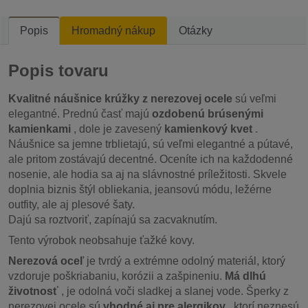
Popis
Hromadný nákup
Otázky
Popis tovaru
Kvalitné náušnice krúžky z nerezovej ocele
sú veľmi
elegantné. Prednú časť majú
ozdobenú brúsenými
kamienkami
, dole je zavesený
kamienkový kvet
.
Náušnice sa jemne trblietajú, sú veľmi elegantné a pútavé,
ale pritom zostávajú decentné. Oceníte ich na každodenné
nosenie, ale hodia sa aj na slávnostné príležitosti. Skvele
doplnia biznis štýl obliekania, jeansovú módu, ležérne
outfity, ale aj plesové šaty.
Dajú sa roztvoriť, zapínajú sa zacvaknutím.
Tento výrobok neobsahuje ťažké kovy.
Nerezová oceľ
je tvrdý a extrémne odolný materiál, ktorý
vzdoruje poškriabaniu, korózii a zašpineniu.
Má dlhú
životnosť
, je odolná voči sladkej a slanej vode. Šperky z
nerezovej ocele sú
vhodné aj pre alergikov
, ktorí neznesú