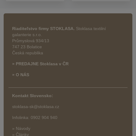
Riaditeľstvo firmy STOKLASA.
Stoklasa textilní
galanterie s.r.o.
Průmyslová 934/13
747 23 Bolatice
Česká republika
» PREDAJNE Stoklasa v ČR
» O NÁS
Kontakt Slovensko:
stoklasa-sk@stoklasa.cz
Infolinka: 0902 904 940
» Návody
» Články