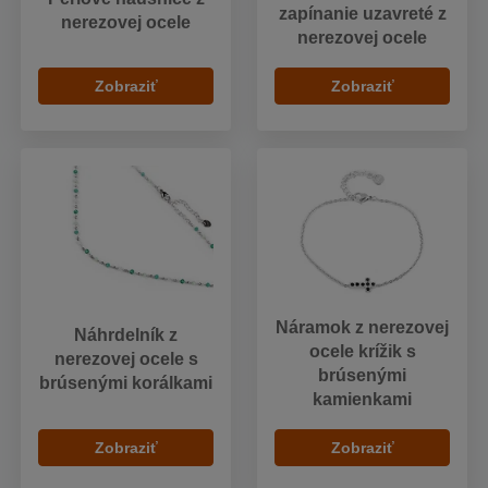
zapínanie uzavreté z
nerezovej ocele
nerezovej ocele
Zobraziť
Zobraziť
Náramok z nerezovej
Náhrdelník z
ocele krížik s
nerezovej ocele s
brúsenými
brúsenými korálkami
kamienkami
Zobraziť
Zobraziť