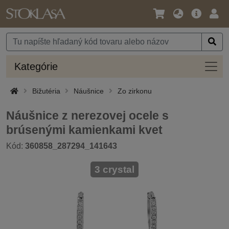
Jazyk
Hlavná
Prih
/
ponuka
Mena
Kateg
Kategórie
Bižutéria
Náušnice
Zo zirkonu
Náušnice z nerezovej ocele s
brúsenými kamienkami kvet
Kód:
360858_287294_141643
3 crystal