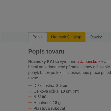
Popis
Hromadný nákup
Otázky
Popis tovaru
Nožničky KAI
sú vyrobené
v Japonsku
z kvali
britmi na jednoduché páranie stehov a čistenie
pohyb britov po textílii a usnadňuje prácu pri od
rovné.
Dĺžka ostria:
2,5 cm
Celková dĺžka:
10 cm (4")
N 5100
Hmotnosť:
18 g
Plastová rukoväť