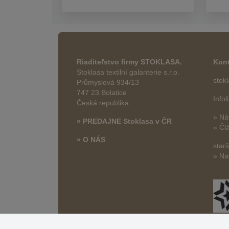
Riaditeľstvo firmy STOKLASA.
Kont
Stoklasa textilní galanterie s.r.o.
stok
Průmyslová 934/13
747 23 Bolatice
Info
Česká republika
» Ná
» PREDAJNE Stoklasa v ČR
» Čl
» O NÁS
star
» Na