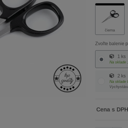
čierna
Zvoľte balenie p
1 ks
Na sklade
2 ks
Na sklade
Vychystáv
Cena s DP