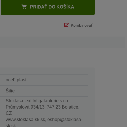
PRIDAŤ DO KOŠÍKA
Kombinovať
oceľ, plast
Šitie
Stoklasa textilní galanterie s.r.o.
Průmyslová 934/13, 747 23 Bolatice,
CZ
www.stoklasa-sk.sk, eshop@stoklasa-
sk.sk