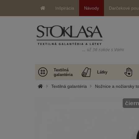
Inšpirácia
Návody
Darčekové pou
… už 36 rokov s Vami
Textilná
Látky
galantéria
Textilná galantéria
Nožnice a nožiarsky t
čier