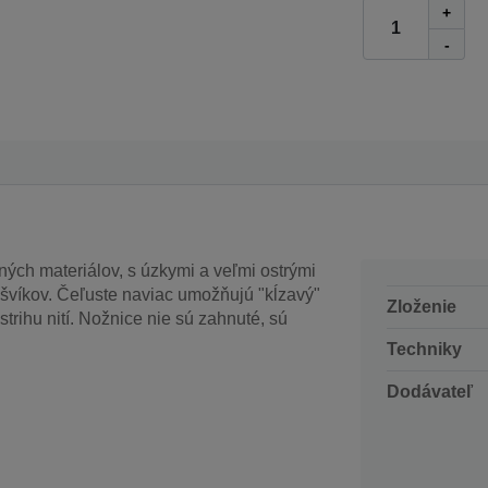
+
-
tných materiálov, s úzkymi a veľmi ostrými
 švíkov. Čeľuste naviac umožňujú "kĺzavý"
Zloženie
strihu nití. Nožnice nie sú zahnuté, sú
Techniky
Dodávateľ