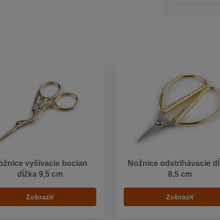
ožnice vyšívacie bocian
Nožnice odstrihávacie d
dĺžka 9,5 cm
8,5 cm
Zobraziť
Zobraziť