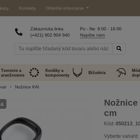
kazy
Kontakty
Dôležité informácie
Zákaznícka linka
Po - Ne: 8:00 - 16:00
(+421) 902 904 940
Napište nám
Tvorenie a
Korálky a
Mód
Bižutéria
aranžovanie
komponenty
dop
ovar
Nožnice KAI
Nožnice 
na
cm
Kód:
050213_1
Vyberte variant: