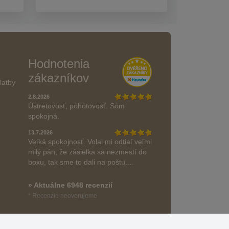
Hodnotenia
zákazníkov
latby
2.8.2026
Ústretovosť, pohotovosť. Som
spokojná.
13.7.2026
Veľká spokojnosť. Volal mi odtiaľ veľmi
milý pán, že zásielka sa nezmestí do
boxu, tak sme to dali na poštu....
» Aktuálne 6948 recenzií
* Recenzie neoverujeme