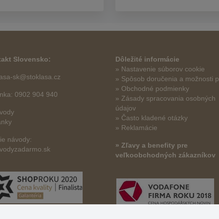
akt Slovensko:
Dôležité informácie
» Nastavenie súborov cookie
lasa-sk@stoklasa.cz
»
Spôsob doručenia a možnosti p
» Obchodné podmienky
linka: 0902 904 940
» Zásady spracovania osobných
údajov
vody
» Často kladené otázky
ánky
» Reklamácie
šie návody:
» Zľavy a benefity pre
vodyzadarmo.sk
veľkoobchodných zákazníkov