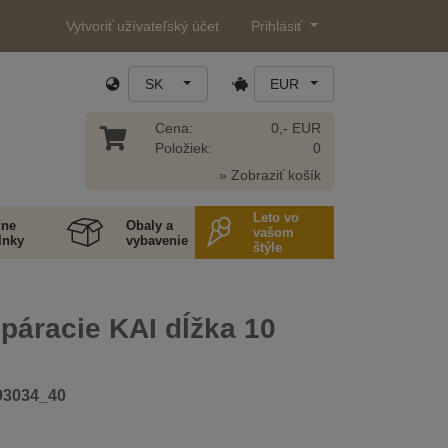
Vytvoriť užívateľský účet
Prihlásiť
SK
EUR
Cena:
0,- EUR
Položiek:
0
» Zobraziť košík
Leto vo
ne
Obaly a
vašom
lnky
vybavenie
štýle
páracie KAI dĺžka 10
03034_40