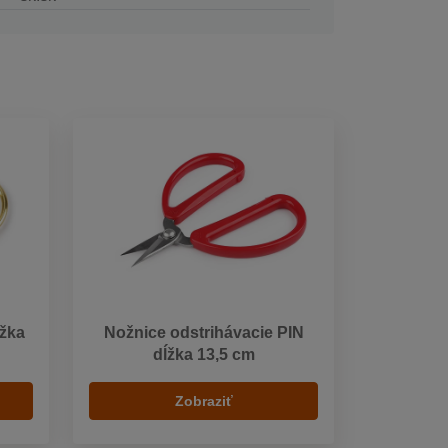
ĺžka
Nožnice odstrihávacie PIN
dĺžka 13,5 cm
Zobraziť