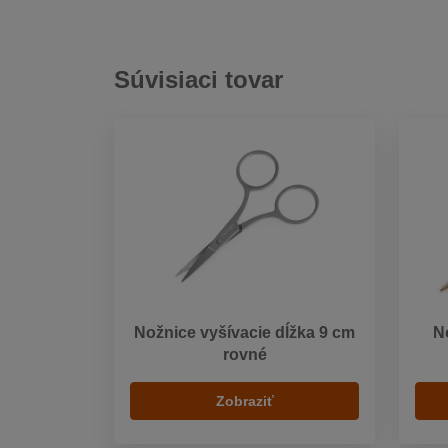
Súvisiaci tovar
Nožnice vyšívacie dĺžka 9 cm
N
rovné
Zobraziť