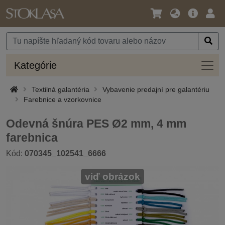
Jazyk
Hlavná
Prih
/
ponuka
Mena
Kateg
Kategórie
Textilná galantéria
Vybavenie predajní pre galantériu
Farebnice a vzorkovnice
Odevná šnúra PES Ø2 mm, 4 mm
farebnica
Kód:
070345_102541_6666
viď obrázok