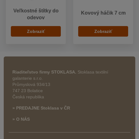
Veľkostné štítky do
Kovový háčik 7 cm
odevov
Zobraziť
Zobraziť
Riaditeľstvo firmy STOKLASA.
Stoklasa textilní
galanterie s.r.o.
Průmyslová 934/13
747 23 Bolatice
Česká republika
» PREDAJNE Stoklasa v ČR
» O NÁS