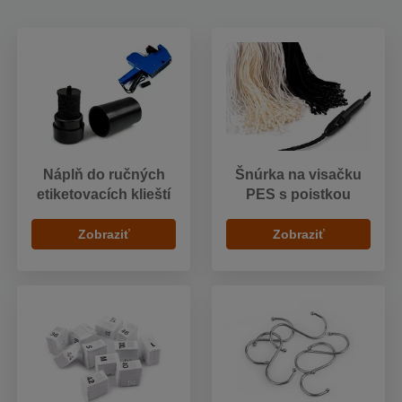
Náplň do ručných
Šnúrka na visačku
etiketovacích klieští
PES s poistkou
Zobraziť
Zobraziť