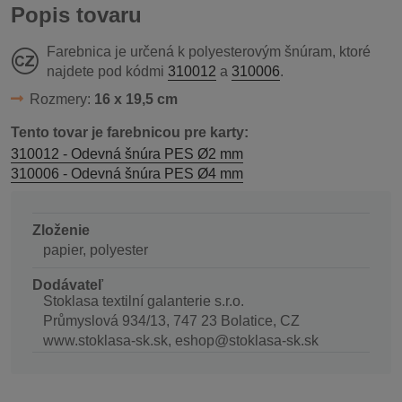
Popis tovaru
Farebnica je určená k polyesterovým šnúram, ktoré
najdete pod kódmi
310012
a
310006
.
Rozmery:
16 x 19,5 cm
Tento tovar je farebnicou pre karty:
310012 - Odevná šnúra PES Ø2 mm
310006 - Odevná šnúra PES Ø4 mm
Zloženie
papier, polyester
Dodávateľ
Stoklasa textilní galanterie s.r.o.
Průmyslová 934/13, 747 23 Bolatice, CZ
www.stoklasa-sk.sk, eshop@stoklasa-sk.sk