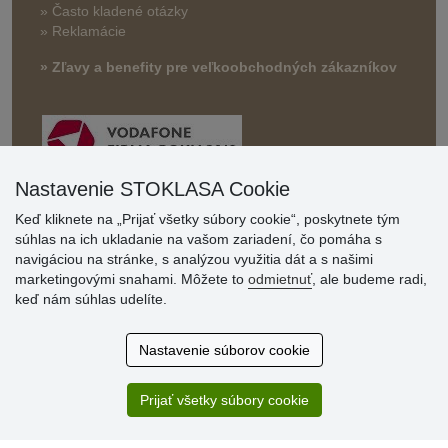
» Často kladené otázky
» Reklamácie
» Zľavy a benefity pre veľkoobchodných zákazníkov
Nastavenie STOKLASA Cookie
Keď kliknete na „Prijať všetky súbory cookie“, poskytnete tým
súhlas na ich ukladanie na vašom zariadení, čo pomáha s
Hodnotenia
navigáciou na stránke, s analýzou využitia dát a s našimi
zákazníkov
marketingovými snahami. Môžete to
odmietnuť
, ale budeme radi,
keď nám súhlas udelíte.
2.8.2026
Ústretovosť, pohotovosť. Som spokojná.
Nastavenie súborov cookie
13.7.2026
Veľká spokojnosť. Volal mi odtiaľ veľmi milý pán, že
zásielka sa nezmestí do boxu, tak sme to dali na poštu....
Prijať všetky súbory cookie
» Aktuálne 6948 recenzií