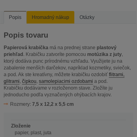
Popis
Hromadný nákup
Otázky
Popis tovaru
Papierová krabička
má na prednej strane
plastový
priehľad
. Krabičku zatvoríte pomocou
motúzika z juty
,
ktorý dodáva punc prírodnému vzhľadu. Využijete ju na
zabalenie menších darčekov, napríklad kozmetiky, sviečok,
a pod. Ak ste kreatívny, môžete krabičku ozdobiť
flitrami,
glitrami
,
čipkou
,
samolepiacimi ozdobami
a pod.
Krabičku dodávame v rozloženom stave. Zložíte ju
jednoducho podľa vyznačených ohýbacích krajov.
Rozmery:
7,5 x 12,2 x 5,5 cm
Zloženie
papier, plast, juta