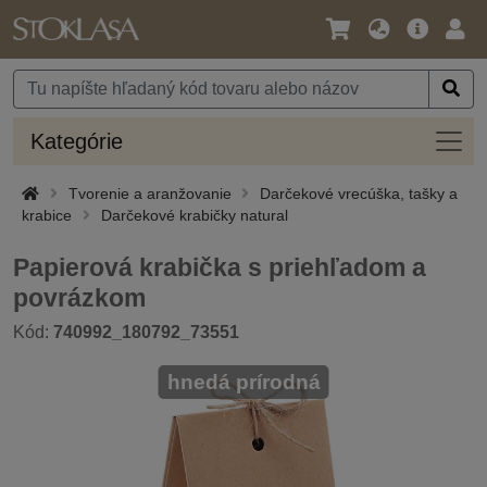
Jazyk
Hlavná
Prih
/
ponuka
Mena
Kateg
Kategórie
Tvorenie a aranžovanie
Darčekové vrecúška, tašky a
krabice
Darčekové krabičky natural
Papierová krabička s priehľadom a
povrázkom
Kód:
740992_180792_73551
hnedá prírodná