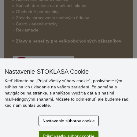
»
Spôsob doručenia a možnosti platby
» Obchodné podmienky
» Zásady spracovania osobných údajov
» Často kladené otázky
» Reklamácie
» Zľavy a benefity pre veľkoobchodných zákazníkov
Nastavenie STOKLASA Cookie
Keď kliknete na „Prijať všetky súbory cookie“, poskytnete tým
súhlas na ich ukladanie na vašom zariadení, čo pomáha s
navigáciou na stránke, s analýzou využitia dát a s našimi
Hodnotenia
marketingovými snahami. Môžete to
odmietnuť
, ale budeme radi,
zákazníkov
keď nám súhlas udelíte.
2.8.2026
Nastavenie súborov cookie
Ústretovosť, pohotovosť. Som spokojná.
13.7.2026
Prijať všetky súbory cookie
Veľká spokojnosť. Volal mi odtiaľ veľmi milý pán, že