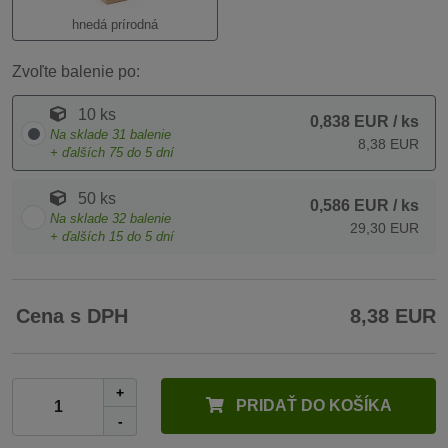
hnedá prírodná
Zvoľte balenie po:
10 ks
0,838 EUR
/ ks
Na sklade
31
balenie
8,38 EUR
+ ďalších
75
do 5 dní
50 ks
0,586 EUR
/ ks
Na sklade
32
balenie
29,30 EUR
+ ďalších
15
do 5 dní
Cena s DPH
8,38 EUR
+
PRIDAŤ DO KOŠÍKA
-