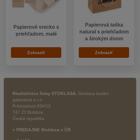
Papierová taška
Papierové vrecko s
natural s priehľadom
priehľadom, malé
a širokým dnom
Zobraziť
Zobraziť
Riaditeľstvo firmy STOKLASA.
Stoklasa textilní
galanterie s.r.o.
Průmyslová 934/13
747 23 Bolatice
Česká republika
» PREDAJNE Stoklasa v ČR