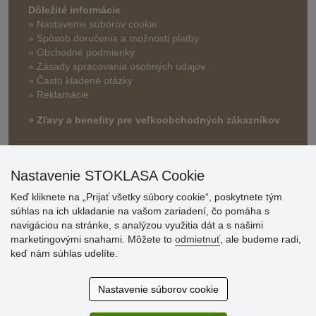
Dôležité informácie
» Nastavenie súborov cookie
»
Spôsob doručenia a možnosti platby
» Obchodné podmienky
» Zásady spracovania osobných údajov
» Často kladené otázky
» Reklamácie
» Zľavy a benefity pre veľkoobchodných zákazníkov
Nastavenie STOKLASA Cookie
Keď kliknete na „Prijať všetky súbory cookie“, poskytnete tým
súhlas na ich ukladanie na vašom zariadení, čo pomáha s
navigáciou na stránke, s analýzou využitia dát a s našimi
marketingovými snahami. Môžete to
odmietnuť
, ale budeme radi,
Hodnotenia
keď nám súhlas udelíte.
zákazníkov
Nastavenie súborov cookie
2.8.2026
Ústretovosť, pohotovosť. Som spokojná.