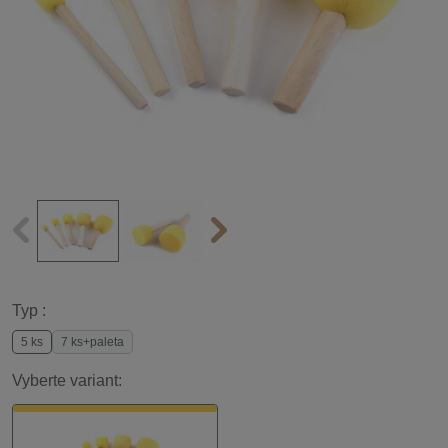
Typ :
5 ks
7 ks+paleta
Vyberte variant: