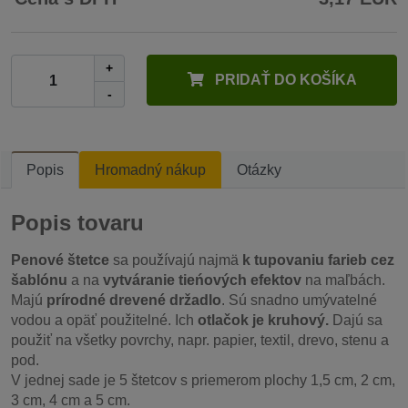
+
PRIDAŤ DO KOŠÍKA
-
Popis
Hromadný nákup
Otázky
Popis tovaru
Penové štetce
sa používajú najmä
k tupovaniu farieb cez
šablónu
a na
vytváranie tieńových efektov
na maľbách.
Majú
prírodné drevené držadlo
. Sú snadno umývatelné
vodou a opäť použitelné. Ich
otlačok je kruhový.
Dajú sa
použiť na všetky povrchy, napr. papier, textil, drevo, stenu a
pod.
V jednej sade je 5 štetcov s priemerom plochy 1,5 cm, 2 cm,
3 cm, 4 cm a 5 cm.