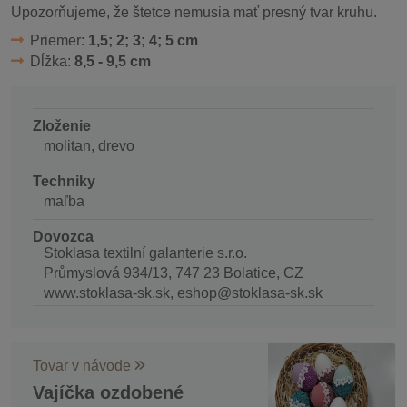
Upozorňujeme, že štetce nemusia mať presný tvar kruhu.
Priemer:
1,5; 2; 3; 4; 5 cm
Dĺžka:
8,5 - 9,5 cm
Zloženie
molitan, drevo
Techniky
maľba
Dovozca
Stoklasa textilní galanterie s.r.o.
Průmyslová 934/13, 747 23 Bolatice, CZ
www.stoklasa-sk.sk, eshop@stoklasa-sk.sk
Tovar v návode
Vajíčka ozdobené