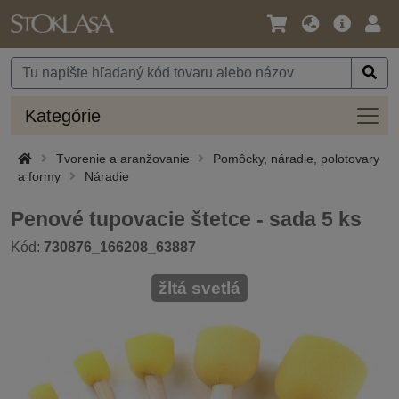
Jazyk
Hlavná
Prih
/
ponuka
Mena
Kateg
Kategórie
Tvorenie a aranžovanie
Pomôcky, náradie, polotovary
a formy
Náradie
Penové tupovacie štetce - sada 5 ks
Kód:
730876_166208_63887
žltá svetlá