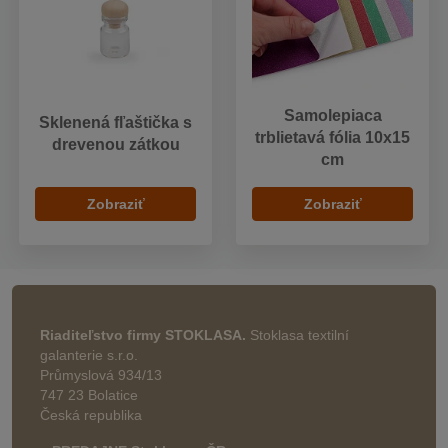
Samolepiaca
Sklenená fľaštička s
trblietavá fólia 10x15
drevenou zátkou
cm
Zobraziť
Zobraziť
Riaditeľstvo firmy STOKLASA.
Stoklasa textilní
galanterie s.r.o.
Průmyslová 934/13
747 23 Bolatice
Česká republika