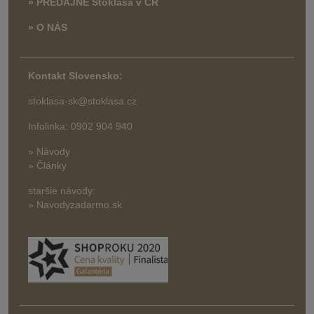
» PREDAJNE Stoklasa v ČR
» O NÁS
Kontakt Slovensko:
stoklasa-sk@stoklasa.cz
Infolinka: 0902 904 940
» Návody
» Články
staršie návody:
» Navodyzadarmo.sk