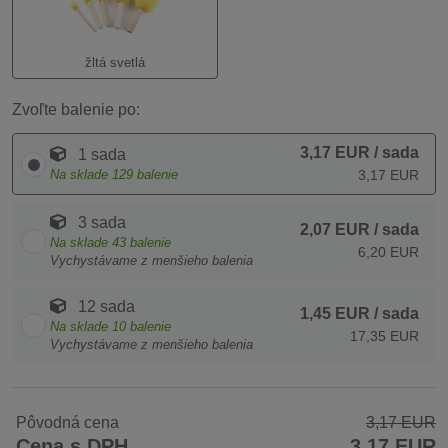
žltá svetlá
Zvoľte balenie po:
3,17 EUR
/ sada
1 sada
Na sklade
129
balenie
3,17 EUR
3 sada
2,07 EUR
/ sada
Na sklade
43
balenie
6,20 EUR
Vychystávame z menšieho balenia
12 sada
1,45 EUR
/ sada
Na sklade
10
balenie
17,35 EUR
Vychystávame z menšieho balenia
Pôvodná cena
3,17 EUR
Cena s DPH
3,17 EUR