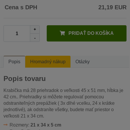
Cena s DPH
21,19 EUR
+
PRIDAŤ DO KOŠÍKA
-
Popis
Hromadný nákup
Otázky
Popis tovaru
Krabička má 28 priehradok o veľkosti 45 x 51 mm, hĺbka je
42 cm.. Priehradky si môžete regulovať pomocou
odstraniteľných prepážiek ( 3x dlhé vcelku, 24 x krátke
jednotlivé), ak odstraníte všetky, budete mať priestor o
veľkosti 21 x 34 cm.
Rozmery:
21 x 34 x 5 cm