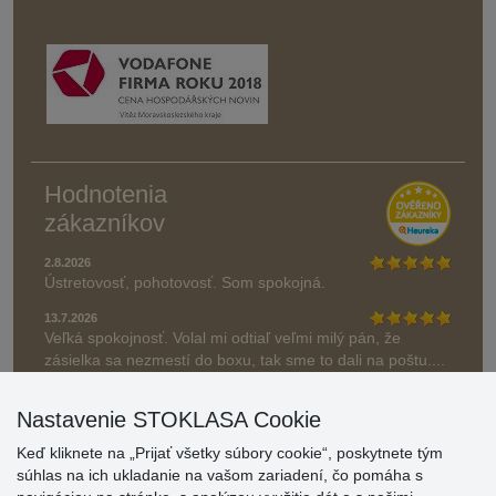
Hodnotenia
zákazníkov
2.8.2026
Ústretovosť, pohotovosť. Som spokojná.
13.7.2026
Veľká spokojnosť. Volal mi odtiaľ veľmi milý pán, že
zásielka sa nezmestí do boxu, tak sme to dali na poštu....
» Aktuálne 6948 recenzií
Nastavenie STOKLASA Cookie
* Recenzie neoverujeme
Keď kliknete na „Prijať všetky súbory cookie“, poskytnete tým
súhlas na ich ukladanie na vašom zariadení, čo pomáha s