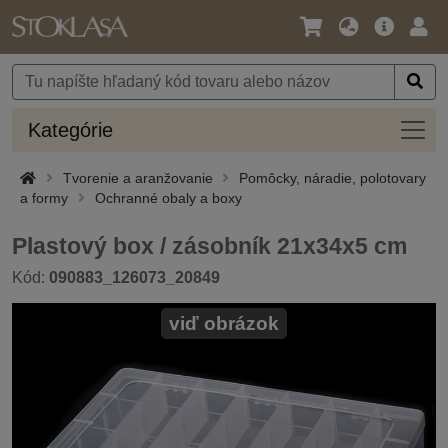
Jazyk
Hlavná
Prih
/
ponuka
Mena
Kateg
Kategórie
Tvorenie a aranžovanie
Pomôcky, náradie, polotovary
a formy
Ochranné obaly a boxy
Plastový box / zásobník 21x34x5 cm
Kód:
090883_126073_20849
viď obrázok