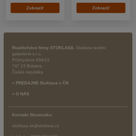
Zobraziť
Zobraziť
Riaditeľstvo firmy STOKLASA.
Stoklasa textilní
galanterie s.r.o.
Průmyslová 934/13
747 23 Bolatice
Česká republika
» PREDAJNE Stoklasa v ČR
» O NÁS
Kontakt Slovensko:
stoklasa-sk@stoklasa.cz