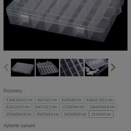
Rozmery :
3,3x9,5x14,5 cm
4x17x21 cm
6x20x30 cm
6,8x12,7x2,2 cm
8,5x12x2,5 cm
10x17x2,2 cm
12,5x23x4 cm
13x19,5x3,6 cm
13,5x20x4,6 cm
15x23x3,4 cm
16,5x29x5 cm
21x34x5 cm
Vyberte variant: