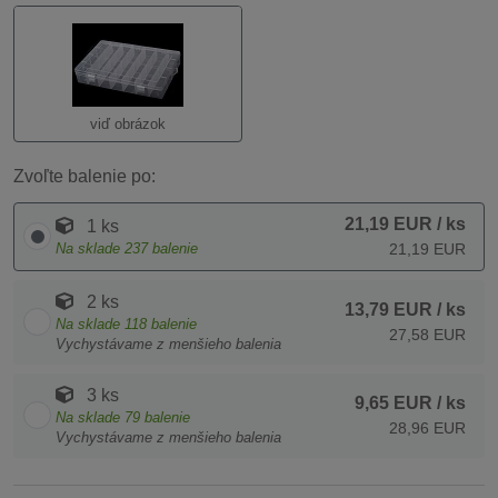
viď obrázok
Zvoľte balenie po:
21,19 EUR
/ ks
1 ks
Na sklade
237
balenie
21,19 EUR
2 ks
13,79 EUR
/ ks
Na sklade
118
balenie
27,58 EUR
Vychystávame z menšieho balenia
3 ks
9,65 EUR
/ ks
Na sklade
79
balenie
28,96 EUR
Vychystávame z menšieho balenia