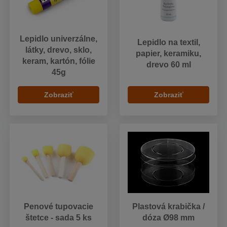
Lepidlo univerzálne,
Lepidlo na textil,
látky, drevo, sklo,
papier, keramiku,
keram, kartón, fólie
drevo 60 ml
45g
Zobraziť
Zobraziť
Penové tupovacie
Plastová krabička /
štetce - sada 5 ks
dóza Ø98 mm