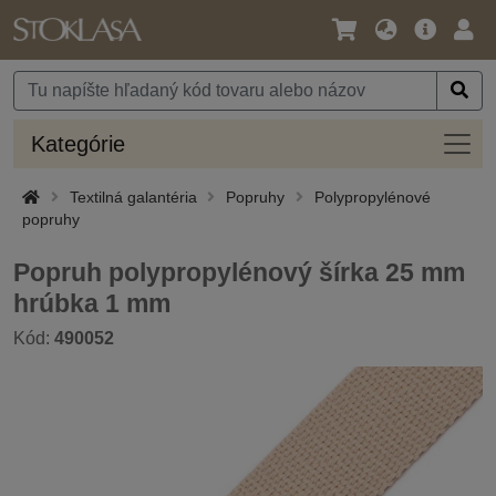
Jazyk
Hlavná
Prih
/
ponuka
Mena
Kateg
Kategórie
Textilná galantéria
Popruhy
Polypropylénové
popruhy
Popruh polypropylénový šírka 25 mm
hrúbka 1 mm
Kód:
490052