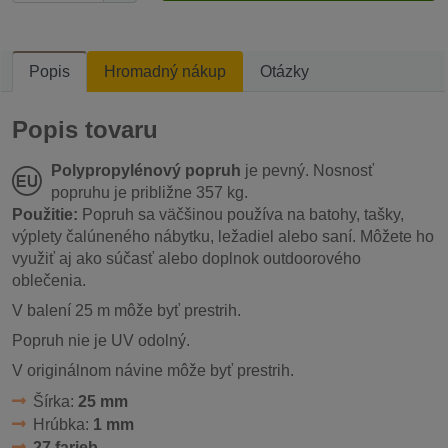
Popis
Hromadný nákup
Otázky
Popis tovaru
Polypropylénový popruh
je pevný. Nosnosť
popruhu je približne 357 kg.
Použitie:
Popruh sa väčšinou používa na batohy, tašky,
výplety čalúneného nábytku, ležadiel alebo saní. Môžete ho
využiť aj ako súčasť alebo doplnok outdoorového
oblečenia.
V balení 25 m môže byť prestrih.
Popruh nie je UV odolný.
V originálnom návine môže byť prestrih.
Šírka:
25 mm
Hrúbka:
1 mm
27 farieb