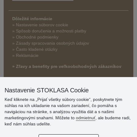
Dôležité informácie
» Nastavenie súborov cookie
»
Spôsob doručenia a možnosti platby
» Obchodné podmienky
» Zásady spracovania osobných údajov
» Často kladené otázky
» Reklamácie
» Zľavy a benefity pre veľkoobchodných zákazníkov
Nastavenie STOKLASA Cookie
Keď kliknete na „Prijať všetky súbory cookie“, poskytnete tým
súhlas na ich ukladanie na vašom zariadení, čo pomáha s
navigáciou na stránke, s analýzou využitia dát a s našimi
marketingovými snahami. Môžete to
odmietnuť
, ale budeme radi,
Hodnotenia
keď nám súhlas udelíte.
zákazníkov