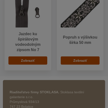
Jazdec ku
Popruh s výšivkou
špirálovým
šírka 50 mm
vodeodolným
zipsom No 7
Zobraziť
Zobraziť
Riaditeľstvo firmy STOKLASA.
Stoklasa textilní
galanterie s.r.o.
Průmyslová 934/13
747 23 Bolatice