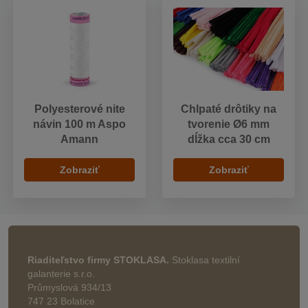
Polyesterové nite
Chlpaté drôtiky na
návin 100 m Aspo
tvorenie Ø6 mm
Amann
dĺžka cca 30 cm
Zobraziť
Zobraziť
Riaditeľstvo firmy STOKLASA.
Stoklasa textilní
galanterie s.r.o.
Průmyslová 934/13
747 23 Bolatice