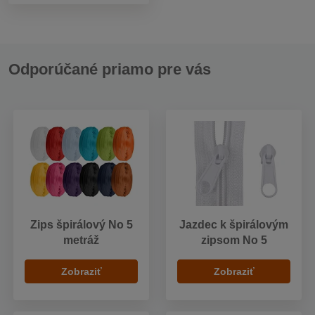
Odporúčané priamo pre vás
Zips špirálový No 5
Jazdec k špirálovým
metráž
zipsom No 5
Zobraziť
Zobraziť