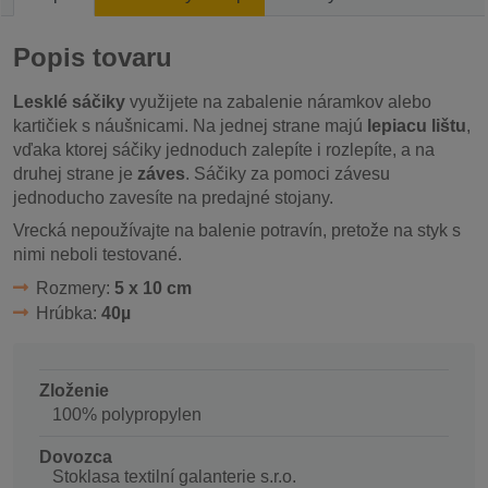
Popis tovaru
Lesklé sáčiky
využijete na zabalenie náramkov alebo
kartičiek s náušnicami. Na jednej strane majú
lepiacu lištu
,
vďaka ktorej sáčiky jednoduch zalepíte i rozlepíte, a na
druhej strane je
záves
. Sáčiky za pomoci závesu
jednoducho zavesíte na predajné stojany.
Vrecká nepoužívajte na balenie potravín, pretože na styk s
nimi neboli testované.
Rozmery:
5 x 10 cm
Hrúbka:
40µ
Zloženie
100% polypropylen
Dovozca
Stoklasa textilní galanterie s.r.o.