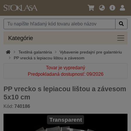
Jazyk
Hlavná
Prih
/
ponuka
Mena
Kateg
Kategórie
Textilná galantéria
Vybavenie predajní pre galantériu
PP vrecká s lepiacou lištou a závesom
Tovar je vypredaný
Predpokladaná dostupnosť: 09/2026
PP vrecko s lepiacou lištou a závesom
5x10 cm
Kód:
740186
Transparent