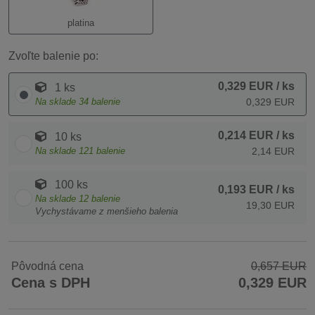
platina
Zvoľte balenie po:
0,329 EUR
/ ks
1 ks
Na sklade
34
balenie
0,329 EUR
0,214 EUR
/ ks
10 ks
Na sklade
121
balenie
2,14 EUR
100 ks
0,193 EUR
/ ks
Na sklade
12
balenie
19,30 EUR
Vychystávame z menšieho balenia
Pôvodná cena
0,657 EUR
Cena s DPH
0,329 EUR