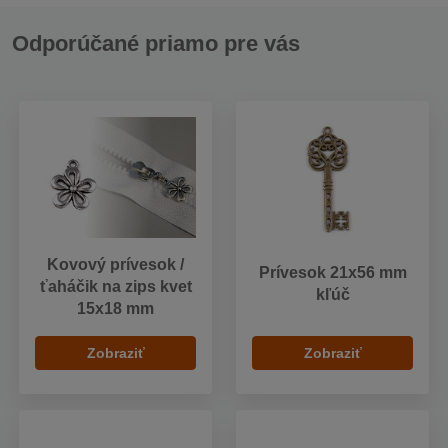
Odporúčané priamo pre vás
Kovový prívesok /
Prívesok 21x56 mm
ťaháčik na zips kvet
kľúč
15x18 mm
Zobraziť
Zobraziť