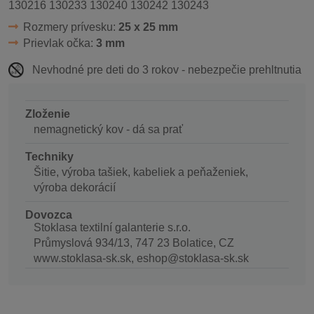
130216 130233 130240 130242 130243
Rozmery prívesku:
25 x 25 mm
Prievlak očka:
3 mm
Nevhodné pre deti do 3 rokov - nebezpečie prehltnutia
Zloženie
nemagnetický kov - dá sa prať
Techniky
Šitie, výroba tašiek, kabeliek a peňaženiek,
výroba dekorácií
Dovozca
Stoklasa textilní galanterie s.r.o.
Průmyslová 934/13, 747 23 Bolatice, CZ
www.stoklasa-sk.sk, eshop@stoklasa-sk.sk