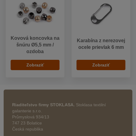
Kovová koncovka na
Karabína z nerezovej
šnúru Ø5,5 mm /
ocele prievlak 6 mm
ozdoba
Zobraziť
Zobraziť
Riaditeľstvo firmy STOKLASA.
Stoklasa textilní
galanterie s.r.o.
Průmyslová 934/13
747 23 Bolatice
Česká republika