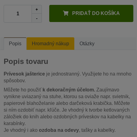
+
PRIDAŤ DO KOŠÍKA
-
Popis
Hromadný nákup
Otázky
Popis tovaru
Prívesok jašterice
je jednostranný. Využijete ho na mnoho
spôsobov.
Môžete ho použiť
k dekoračným účelom.
Zaujímavo
vynikne uviazaný na stuhe, ktorou sa oviaže napr. svietnik,
papierové blahoželanie alebo darčeková krabička. Môžete
si ním ozdobiť napr. kľúče. Je vhodný k tvorbe ketlovaných
záložiek do knih alebo ozdobných príveskov na kabelky na
karabínky.
Je vhodný i ako
ozdoba na odevy
, tašky a kabelky.