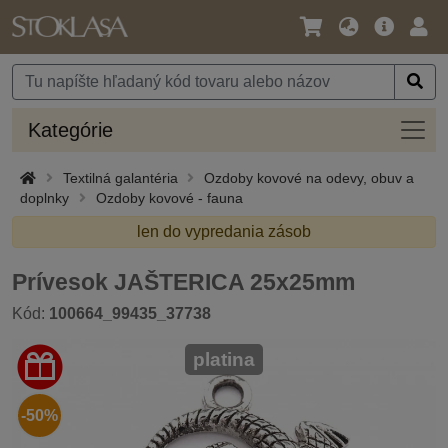
Jazyk
Hlavná
Prih
/
ponuka
Mena
Kateg
Kategórie
Textilná galantéria
Ozdoby kovové na odevy, obuv a
doplnky
Ozdoby kovové - fauna
len do vypredania zásob
Prívesok JAŠTERICA 25x25mm
Kód:
100664_99435_37738
platina
-50%