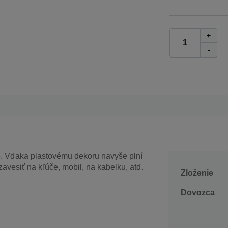
+
-
se. Vďaka plastovému dekoru navyše plní
avesiť na kľúče, mobil, na kabelku, atď.
Zloženie
Dovozca