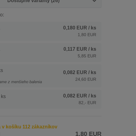
Dostupné varianty (26)
o:
0,180 EUR
/ ks
s
1,80 EUR
0,117 EUR
/ ks
s
5,85 EUR
ks
0,082 EUR
/ ks
24,60 EUR
ame z menšieho balenia
0,082 EUR
/ ks
 ks
82,- EUR
 v košíku 112 zákazníkov
H
1,80 EUR