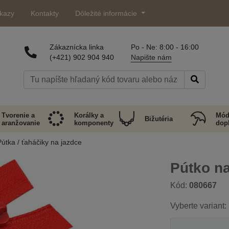
kazy
Kontakty
Dôležité informácie
Zákaznícka linka
Po - Ne: 8:00 - 16:00
(+421) 902 904 940
Napište nám
Tvorenie a
Korálky a
Mód
Bižutéria
aranžovanie
komponenty
dop
útka / ťaháčiky na jazdce
Pútko n
Kód:
080667
Vyberte variant: