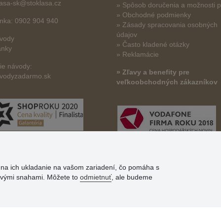
lasa-sk@stoklasa.cz
»
Spôsob doručenia a možnosti p
» Obchodné podmienky
linka: 0902 904 940
» Zásady spracovania osobných
údajov
vody
» Často kladené otázky
ánky
» Reklamácie
šie návody:
» Zľavy a benefity pre
vodyzadarmo.sk
veľkoobchodných zákazníkov
s na ich ukladanie na vašom zariadení, čo pomáha s
govými snahami. Môžete to
odmietnuť
, ale budeme
© Stoklasa textilní galanterie s.r.o. 2026.