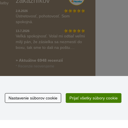
zákazníkov
latby
2.8.2026
Ústretovosť, pohotovosť. Som
spokojná.
13.7.2026
Veľká spokojnosť. Volal mi odtiaľ veľmi
milý pán, že zásielka sa nezmestí do
boxu, tak sme to dali na poštu....
» Aktuálne 6948 recenzií
* Recenzie neoverujeme
Nastavenie súborov cookie
Prijať všetky súbory cookie