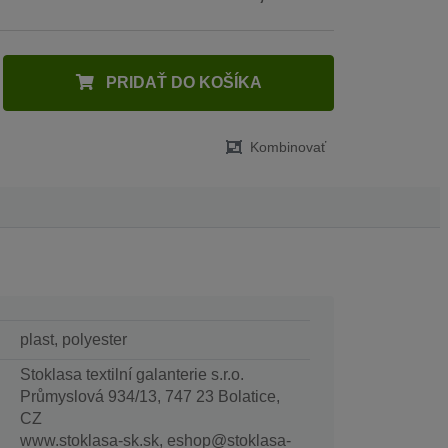
PRIDAŤ DO KOŠÍKA
Kombinovať
plast, polyester
Stoklasa textilní galanterie s.r.o.
Průmyslová 934/13, 747 23 Bolatice,
CZ
www.stoklasa-sk.sk, eshop@stoklasa-