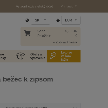
Vytvoriť užívateľský účet
Prihlásiť
SK
EUR
Cena:
0,- EUR
Položiek:
0
» Zobraziť košík
Leto vo
ne
Obaly a
vašom
lnky
vybavenie
štýle
a bežec k zipsom