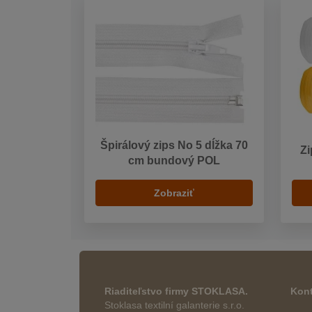
Špirálový zips No 5 dĺžka 70
Zi
cm bundový POL
Zobraziť
Riaditeľstvo firmy STOKLASA.
Kont
Stoklasa textilní galanterie s.r.o.