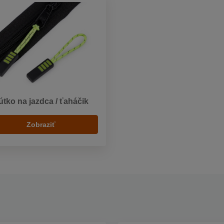
útko na jazdca / ťaháčik
Zobraziť