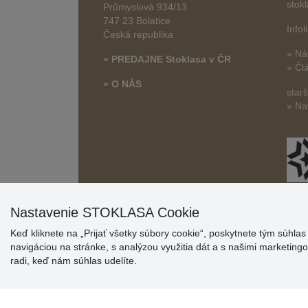
stok
Průmyslová 934/13
747 23 Bolatice
Info
Česká republika
» Ná
» PREDAJNE Stoklasa v ČR
» Čl
» O NÁS
star
» Na
Nastavenie STOKLASA Cookie
Keď kliknete na „Prijať všetky súbory cookie“, poskytnete tým súhla
navigáciou na stránke, s analýzou využitia dát a s našimi marketin
radi, keď nám súhlas udelíte.