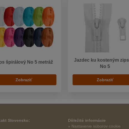
Jazdec ku kosteným zip
ps špirálový No 5 metráž
No 5
Zobraziť
Zobraziť
akt Slovensko:
Dôležité informácie
» Nastavenie súborov cookie