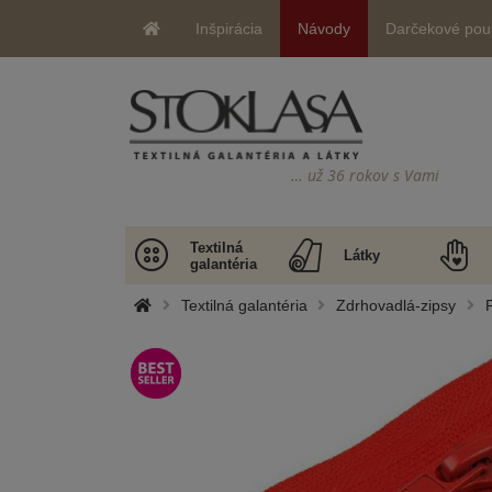
Inšpirácia
Návody
Darčekové pou
… už 36 rokov s Vami
Textilná
Látky
galantéria
Textilná galantéria
Zdrhovadlá-zipsy
P