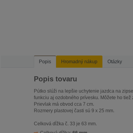
Popis
Hromadný nákup
Otázky
Popis tovaru
Pútko slúži na lepšie uchytenie jazdca na zip
funkciu aj ozdobného prívesku. Môžete ho tiež z
Prievlak má obvod cca 7 cm.
Rozmery plastovej časti sú 9 x 25 mm.
Celková dĺžka č. 33 je 63 mm.
Celková dĺžka:
66 mm