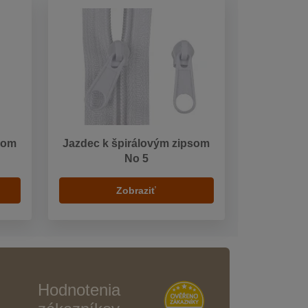
som
Jazdec k špirálovým zipsom
No 5
Zobraziť
Hodnotenia