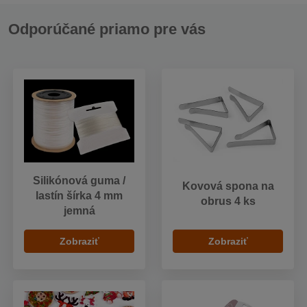
Odporúčané priamo pre vás
Silikónová guma /
Kovová spona na
lastín šírka 4 mm
obrus 4 ks
jemná
Zobraziť
Zobraziť