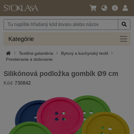
Jazyk
Hlavná
Prih
/
ponuka
Mena
Kateg
Kategórie
Textilná galantéria
Bytový a kuchynský textil
Prestieranie a stolovanie
Silikónová podložka gombík Ø9 cm
Kód:
730842