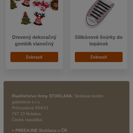
Drevený dekoračný
Silikónové šnúrky do
gombík vianočný
topánok
Zobraziť
Zobraziť
Riaditeľstvo firmy STOKLASA.
Stoklasa textilní
galanterie s.r.o.
Průmyslová 934/13
747 23 Bolatice
Česká republika
» PREDAJNE Stoklasa v ČR