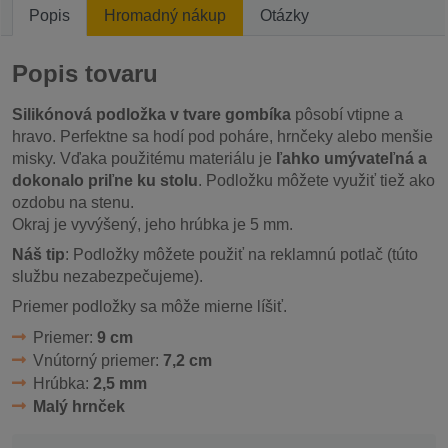
Popis
Hromadný nákup
Otázky
Popis tovaru
Silikónová podložka v tvare gombíka
pôsobí vtipne a
hravo. Perfektne sa hodí pod poháre, hrnčeky alebo menšie
misky. Vďaka použitému materiálu je
ľahko umývateľná a
dokonalo priľne ku stolu
. Podložku môžete využiť tiež ako
ozdobu na stenu.
Okraj je vyvýšený, jeho hrúbka je 5 mm.
Náš tip
: Podložky môžete použiť na reklamnú potlač (túto
službu nezabezpečujeme).
Priemer podložky sa môže mierne líšiť.
Priemer:
9 cm
Vnútorný priemer:
7,2 cm
Hrúbka:
2,5 mm
Malý hrnček