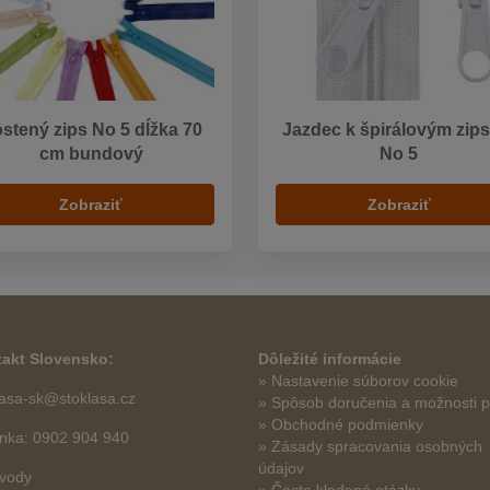
stený zips No 5 dĺžka 70
Jazdec k špirálovým zip
cm bundový
No 5
Zobraziť
Zobraziť
akt Slovensko:
Dôležité informácie
» Nastavenie súborov cookie
lasa-sk@stoklasa.cz
»
Spôsob doručenia a možnosti p
» Obchodné podmienky
linka: 0902 904 940
» Zásady spracovania osobných
údajov
vody