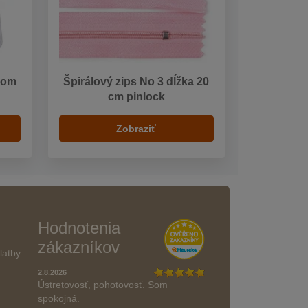
som
Špirálový zips No 3 dĺžka 20
cm pinlock
Zobraziť
Hodnotenia
zákazníkov
latby
2.8.2026
Ústretovosť, pohotovosť. Som
spokojná.