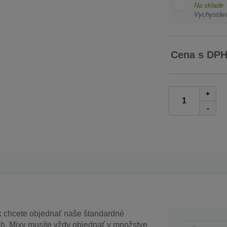
Na sklade
Vychystáv
Cena s DP
+
-
k chcete objednať naše štandardné
h. Mixy musíte vždy objednať v množstve