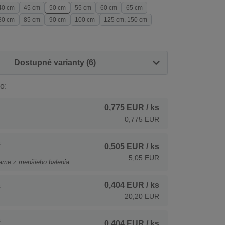
40 cm
45 cm
50 cm
55 cm
60 cm
65 cm
80 cm
85 cm
90 cm
100 cm
125 cm, 150 cm
Dostupné varianty (6)
o:
0,775 EUR
/ ks
0,775 EUR
s
0,505 EUR
/ ks
5,05 EUR
ame z menšieho balenia
0,404 EUR
/ ks
s
20,20 EUR
s
0,404 EUR
/ ks