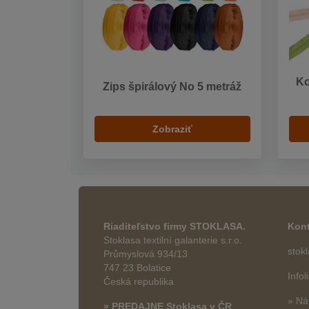
Ko
Zips špirálový No 5 metráž
Zobraziť
Riaditeľstvo firmy STOKLASA.
Kont
Stoklasa textilní galanterie s.r.o.
stok
Průmyslová 934/13
747 23 Bolatice
Info
Česká republika
» Ná
» PREDAJNE Stoklasa v ČR