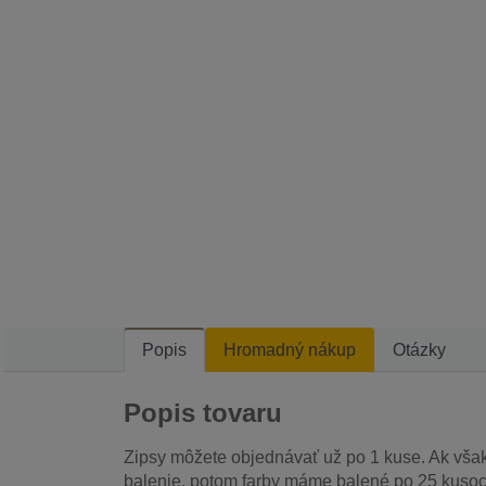
Popis
Hromadný nákup
Otázky
Popis tovaru
Zipsy môžete objednávať už po 1 kuse. Ak vša
balenie, potom farby máme balené po 25 kusoc