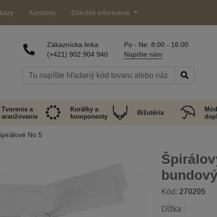
kazy
Kontakty
Dôležité informácie
Zákaznícka linka
Po - Ne: 8:00 - 16:00
(+421) 902 904 940
Napište nám
Tvorenie a
Korálky a
Mód
Bižutéria
aranžovanie
komponenty
dop
Špirálové No 5
Špirálov
bundov
Kód:
270205
Dĺžka :