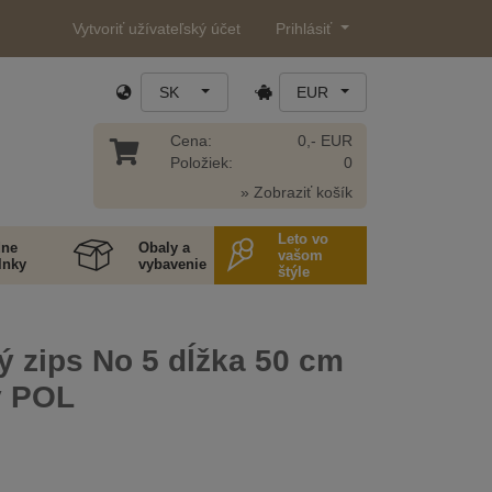
Vytvoriť užívateľský účet
Prihlásiť
SK
EUR
Cena:
0,- EUR
Položiek:
0
» Zobraziť košík
Leto vo
ne
Obaly a
vašom
lnky
vybavenie
štýle
ý zips No 5 dĺžka 50 cm
ý POL