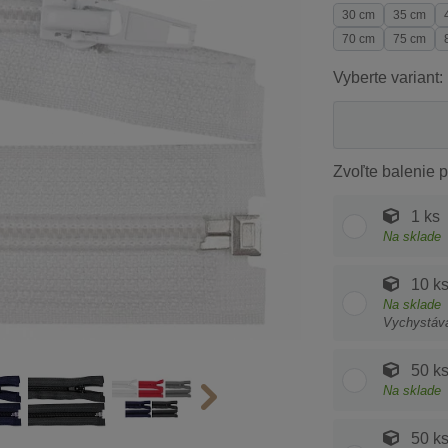
30 cm
35 cm
70 cm
75 cm
Vyberte variant:
Zvoľte balenie p
1 ks
Na sklade
10 k
Na sklade
Vychystáv
50 k
Na sklade
50 k