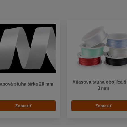
Atlasová stuha obojlíca š
lasová stuha šírka 20 mm
3 mm
Zobraziť
Zobraziť