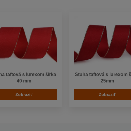
ha taftová s lurexom šírka
Stuha taftová s lurexom š
40 mm
25mm
Zobraziť
Zobraziť