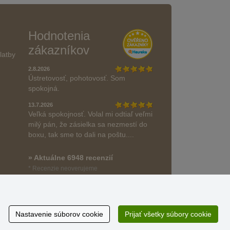
Hodnotenia
zákazníkov
latby
2.8.2026
Ústretovosť, pohotovosť. Som
spokojná.
13.7.2026
Veľká spokojnosť. Volal mi odtiaľ veľmi
milý pán, že zásielka sa nezmestí do
boxu, tak sme to dali na poštu....
» Aktuálne 6948 recenzií
* Recenzie neoverujeme
Nastavenie súborov cookie
Prijať všetky súbory cookie