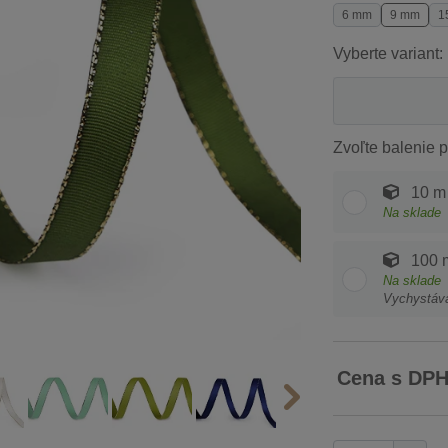
6 mm
9 mm
1
Vyberte variant:
Zvoľte balenie p
10 m
Na sklade
100 
Na sklade
Vychystáv
Cena s DP