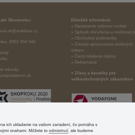
akt Slovensko:
Dôležité informácie
» Nastavenie súborov cookie
lasa-sk@stoklasa.cz
»
Spôsob doručenia a možnosti p
» Obchodné podmienky
linka: 0902 904 940
» Zásady spracovania osobných
údajov
vody
» Často kladené otázky
ánky
» Reklamácie
šie návody:
» Zľavy a benefity pre
vodyzadarmo.sk
veľkoobchodných zákazníkov
s na ich ukladanie na vašom zariadení, čo pomáha s
govými snahami. Môžete to
odmietnuť
, ale budeme