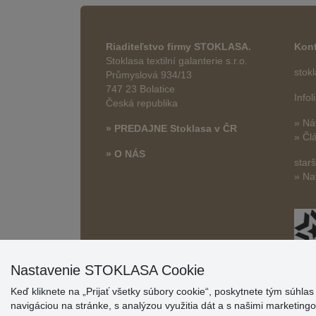
Riaditeľstvo firmy STOKLASA.
Kont
Stoklasa textilní galanterie s.r.o.
stok
Průmyslová 934/13
747 23 Bolatice
Info
Česká republika
» Ná
» PREDAJNE Stoklasa v ČR
» Čl
» O NÁS
star
» Na
Nastavenie STOKLASA Cookie
Keď kliknete na „Prijať všetky súbory cookie“, poskytnete tým súhla
navigáciou na stránke, s analýzou využitia dát a s našimi marketin