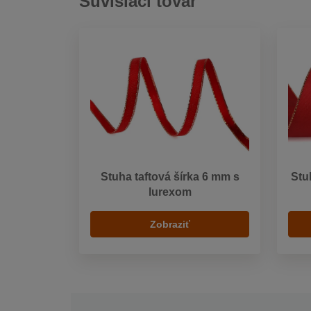
Súvisiaci tovar
Stuha taftová šírka 6 mm s
Stu
lurexom
Zobraziť