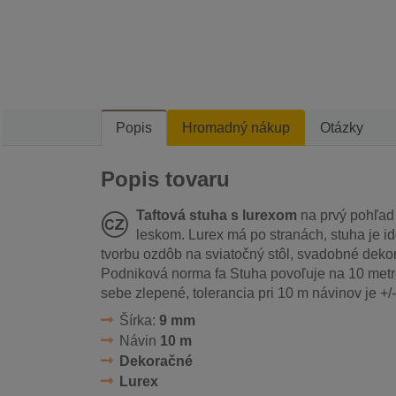
Popis
Hromadný nákup
Otázky
Popis tovaru
Taftová stuha s lurexom
na prvý pohľad
leskom. Lurex má po stranách, stuha je i
tvorbu ozdôb na sviatočný stôl, svadobné dekor
Podniková norma fa Stuha povoľuje na 10 metro
sebe zlepené, tolerancia pri 10 m návinov je +/
Šírka:
9 mm
Návin
10 m
Dekoračné
Lurex