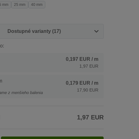
5 mm
25 mm
40 mm
Dostupné varianty (17)
o:
0,197 EUR
/ m
1,97 EUR
m
0,179 EUR
/ m
17,90 EUR
ame z menšieho balenia
H
1,97 EUR