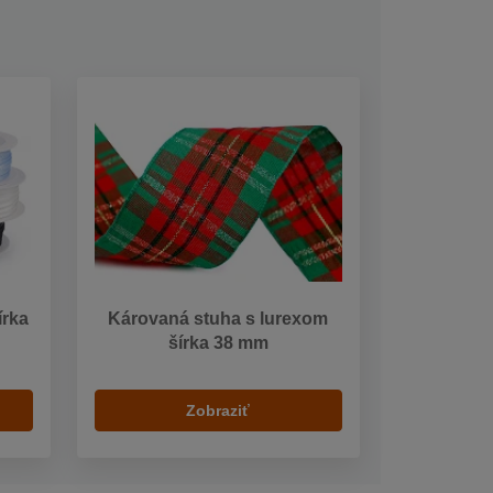
írka
Károvaná stuha s lurexom
šírka 38 mm
Zobraziť