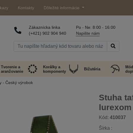
kazy
Kontakty
Dôležité informácie
Zákaznícka linka
Po - Ne: 8:00 - 16:00
(+421) 902 904 940
Napište nám
Tvorenie a
Korálky a
Mód
Bižutéria
aranžovanie
komponenty
dop
y - Český výrobok
Stuha ta
lurexom
Kód:
410037
Šírka :