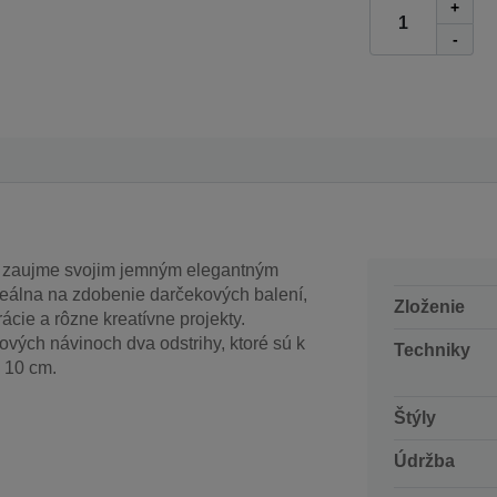
+
-
 zaujme svojim jemným elegantným
deálna na zdobenie darčekových balení,
Zloženie
ácie a rôzne kreatívne projekty.
vých návinoch dva odstrihy, ktoré sú k
Techniky
- 10 cm.
Štýly
Údržba