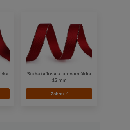
írka
Stuha taftová s lurexom šírka
15 mm
Zobraziť