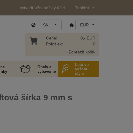
Vytvoriť užívateľský účet
Prihlásiť
SK
EUR
Cena:
0,- EUR
Položiek:
0
» Zobraziť košík
Leto vo
ne
Obaly a
vašom
lnky
vybavenie
štýle
ftová šírka 9 mm s