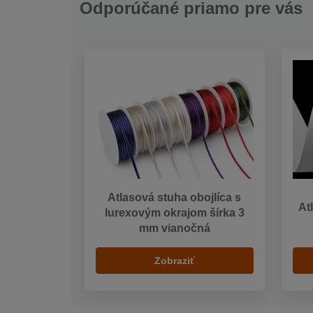
Odporúčané priamo pre vás
Atlasová stuha obojlíca s
At
lurexovým okrajom šírka 3
mm vianočná
Zobraziť