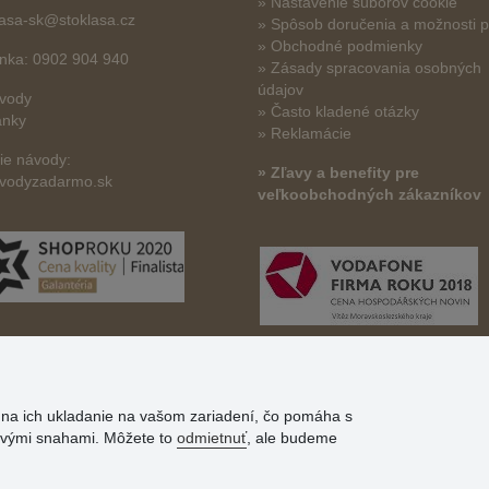
» Nastavenie súborov cookie
lasa-sk@stoklasa.cz
»
Spôsob doručenia a možnosti p
» Obchodné podmienky
linka: 0902 904 940
» Zásady spracovania osobných
údajov
vody
» Často kladené otázky
ánky
» Reklamácie
šie návody:
» Zľavy a benefity pre
vodyzadarmo.sk
veľkoobchodných zákazníkov
s na ich ukladanie na vašom zariadení, čo pomáha s
govými snahami. Môžete to
odmietnuť
, ale budeme
© Stoklasa textilní galanterie s.r.o. 2026.