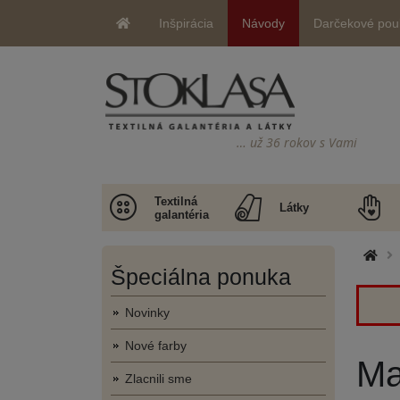
Inšpirácia
Návody
Darčekové pou
… už 36 rokov s Vami
Textilná
Látky
galantéria
Špeciálna ponuka
Novinky
Nové farby
Ma
Zlacnili sme