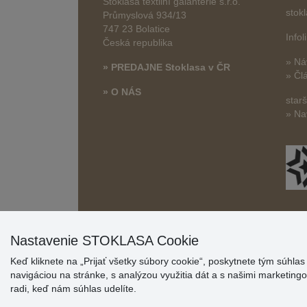
Stoklasa textilní galanterie s.r.o.
stok
Průmyslová 934/13
747 23 Bolatice
Info
Česká republika
» Ná
» PREDAJNE Stoklasa v ČR
» Čl
» O NÁS
star
» Na
Nastavenie STOKLASA Cookie
Keď kliknete na „Prijať všetky súbory cookie“, poskytnete tým súhla
navigáciou na stránke, s analýzou využitia dát a s našimi marketin
radi, keď nám súhlas udelíte.