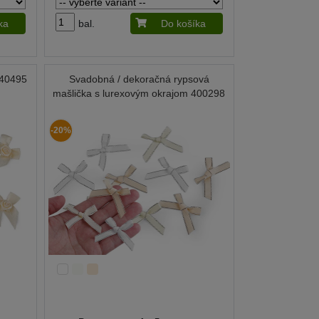
ka
bal.
Do košíka
940495
Svadobná / dekoračná rypsová
mašlička s lurexovým okrajom 400298
-20%