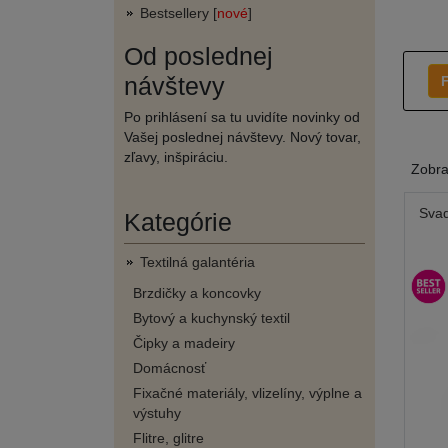
Bestsellery [
nové
]
Od poslednej
návštevy
F
Po prihlásení sa tu uvidíte novinky od
Vašej poslednej návštevy. Nový tovar,
zľavy, inšpiráciu.
Zobr
Svad
Kategórie
Textilná galantéria
Brzdičky a koncovky
Bytový a kuchynský textil
Čipky a madeiry
Domácnosť
Fixačné materiály, vlizelíny, výplne a
výstuhy
Flitre, glitre