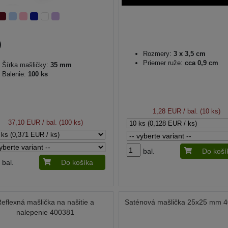
Rozmery:
3 x 3,5 cm
Priemer ruže:
cca 0,9 cm
Šírka mašličky:
35 mm
Balenie:
100 ks
1,28 EUR
/ bal. (10 ks)
37,10 EUR
/ bal. (100 ks)
bal.
Do koší
bal.
Do košíka
eflexná mašlička na našitie a
Saténová mašlička 25x25 mm 
nalepenie 400381