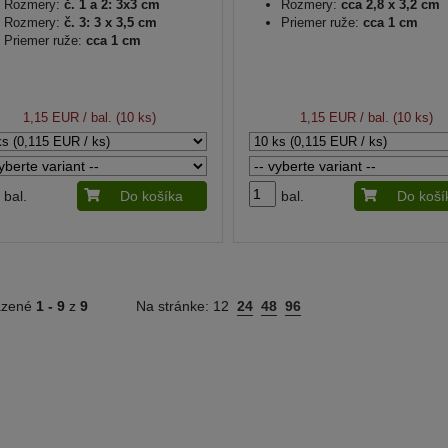
Rozmery:
č. 1 a 2: 3x3 cm
Rozmery:
cca 2,8 x 3,2 cm
Rozmery:
č. 3: 3 x 3,5 cm
Priemer ruže:
cca 1 cm
Priemer ruže:
cca 1 cm
1,15 EUR
/ bal. (10 ks)
1,15 EUR
/ bal. (10 ks)
bal.
Do košíka
bal.
Do koší
azené
1 -
9
z
9
Na stránke:
12
24
48
96