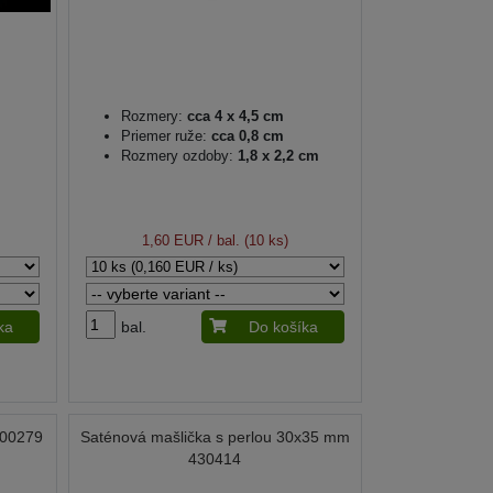
Rozmery:
cca 4 x 4,5 cm
Priemer ruže:
cca 0,8 cm
Rozmery ozdoby:
1,8 x 2,2 cm
1,60 EUR
/ bal. (10 ks)
ka
bal.
Do košíka
400279
Saténová mašlička s perlou 30x35 mm
430414