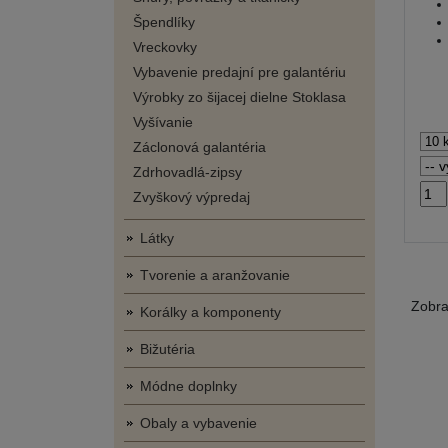
Špendlíky
Vreckovky
Vybavenie predajní pre galantériu
Výrobky zo šijacej dielne Stoklasa
Vyšívanie
Záclonová galantéria
Zdrhovadlá-zipsy
Zvyškový výpredaj
Látky
Tvorenie a aranžovanie
Zobr
Korálky a komponenty
Bižutéria
Módne doplnky
Obaly a vybavenie