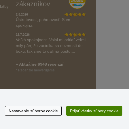
zákazníkov
latby
2.8.2026
Ústretovosť, pohotovosť. Som
spokojná.
13.7.2026
Veľká spokojnosť. Volal mi odtiaľ veľmi
milý pán, že zásielka sa nezmestí do
boxu, tak sme to dali na poštu....
» Aktuálne 6948 recenzií
* Recenzie neoverujeme
Nastavenie súborov cookie
Prijať všetky súbory cookie