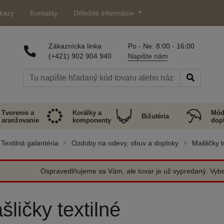
kazy
Kontakty
Dôležité informácie
Zákaznícka linka
Po - Ne: 8:00 - 16:00
(+421) 902 904 940
Napište nám
Tvorenie a
Korálky a
Mód
Bižutéria
aranžovanie
komponenty
dop
Textilná galantéria
Ozdoby na odevy, obuv a doplnky
Mašličky t
Ospravedlňujeme sa Vám, ale tovar je už vypredaný. Vyber
šličky textilné