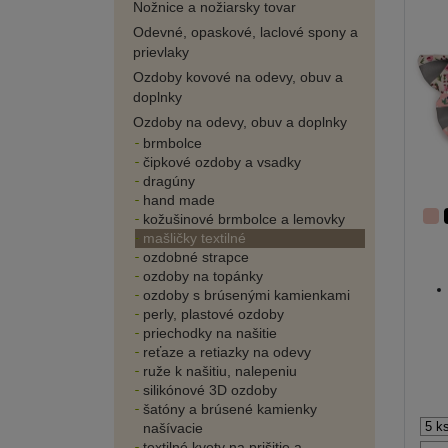
Nožnice a nožiarsky tovar
Odevné, opaskové, laclové spony a
prievlaky
Ozdoby kovové na odevy, obuv a
doplnky
Ozdoby na odevy, obuv a doplnky
brmbolce
čipkové ozdoby a vsadky
dragúny
hand made
kožušinové brmbolce a lemovky
mašličky textilné
ozdobné strapce
ozdoby na topánky
ozdoby s brúsenými kamienkami
perly, plastové ozdoby
priechodky na našitie
reťaze a retiazky na odevy
ruže k našitiu, nalepeniu
silikónové 3D ozdoby
šatóny a brúsené kamienky
našívacie
textilné kvety na prišitie a