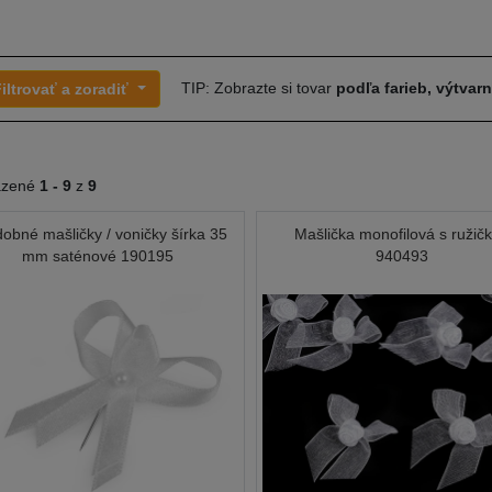
TIP: Zobrazte si tovar
podľa farieb, výtvar
iltrovať a zoradiť
azené
1 -
9
z
9
obné mašličky / voničky šírka 35
Mašlička monofilová s ružič
mm saténové 190195
940493