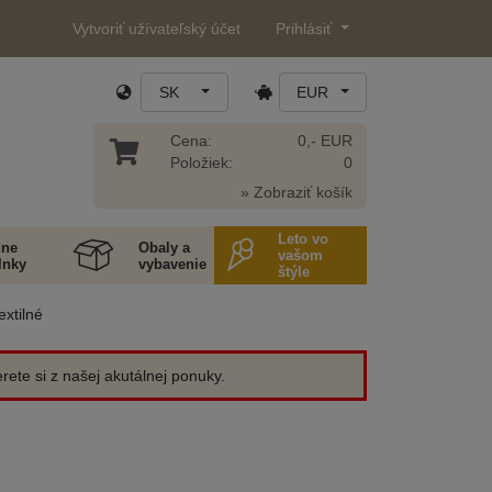
Vytvoriť užívateľský účet
Prihlásiť
SK
EUR
Cena:
0,- EUR
Položiek:
0
» Zobraziť košík
Leto vo
ne
Obaly a
vašom
lnky
vybavenie
štýle
extilné
ete si z našej akutálnej ponuky.