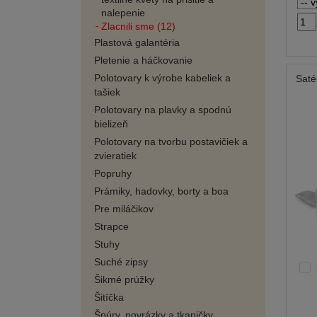
nalepenie
Zlacnili sme (12)
Plastová galantéria
Pletenie a háčkovanie
Polotovary k výrobe kabeliek a
Saté
tašiek
Polotovary na plavky a spodnú
bielizeň
Polotovary na tvorbu postavičiek a
zvieratiek
Popruhy
Prámiky, hadovky, borty a boa
Pre miláčikov
Strapce
Stuhy
Suché zipsy
Šikmé prúžky
Šitíčka
Šnúry, povrázky a tkaničky