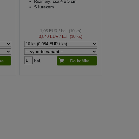
Rozmery:
cca 4 x 5 cm
S lurexom
1,06 EUR
/ bal. (10 ks)
0,840 EUR
/ bal. (10 ks)
ka
bal.
Do košíka