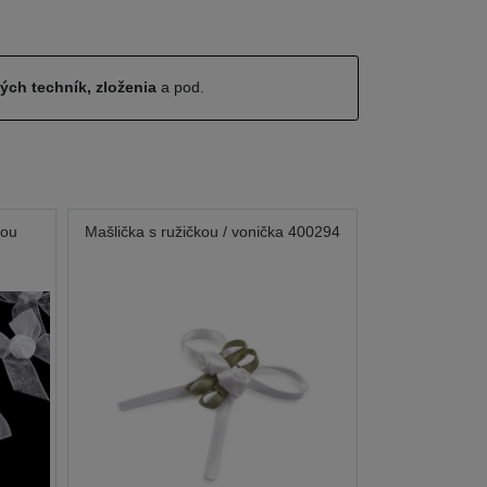
ných techník, zloženia
a pod.
kou
Mašlička s ružičkou / vonička 400294