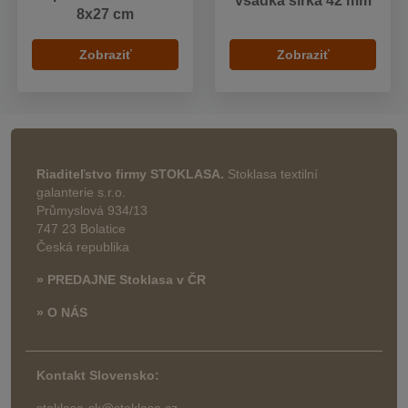
vsadka šírka 42 mm
8x27 cm
Zobraziť
Zobraziť
Riaditeľstvo firmy STOKLASA.
Stoklasa textilní
galanterie s.r.o.
Průmyslová 934/13
747 23 Bolatice
Česká republika
» PREDAJNE Stoklasa v ČR
» O NÁS
Kontakt Slovensko:
stoklasa-sk@stoklasa.cz