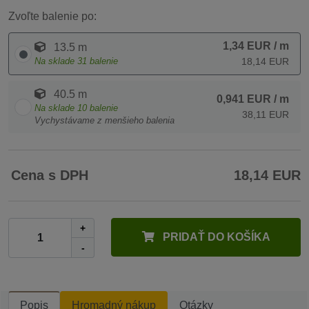
Zvoľte balenie po:
1,34 EUR
/ m
13.5 m
Na sklade
31
balenie
18,14 EUR
40.5 m
0,941 EUR
/ m
Na sklade
10
balenie
38,11 EUR
Vychystávame z menšieho balenia
Cena s DPH
18,14 EUR
+
PRIDAŤ DO KOŠÍKA
-
Popis
Hromadný nákup
Otázky