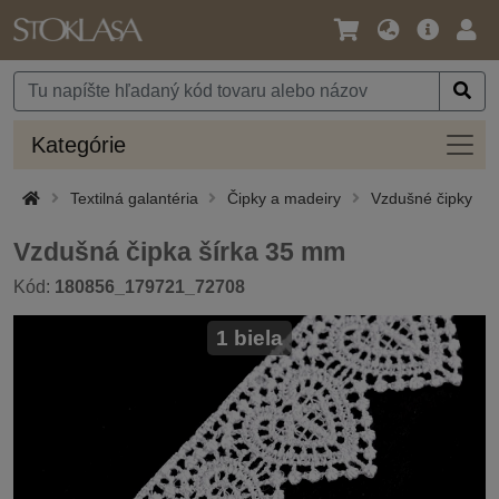
Jazyk
Hlavná
Prih
/
ponuka
Mena
Kateg
Kategórie
Textilná galantéria
Čipky a madeiry
Vzdušné čipky
Vzdušná čipka šírka 35 mm
Kód:
180856_179721_72708
1 biela