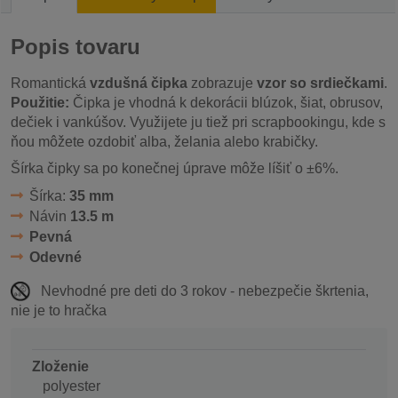
Popis tovaru
Romantická
vzdušná čipka
zobrazuje
vzor so srdiečkami
.
Použitie:
Čipka je vhodná k dekorácii blúzok, šiat, obrusov,
dečiek i vankúšov. Využijete ju tiež pri scrapbookingu, kde s
ňou môžete ozdobiť alba, želania alebo krabičky.
Šírka čipky sa po konečnej úprave môže líšiť o ±6%.
Šírka:
35 mm
Návin
13.5 m
Pevná
Odevné
Nevhodné pre deti do 3 rokov - nebezpečie škrtenia,
nie je to hračka
Zloženie
polyester