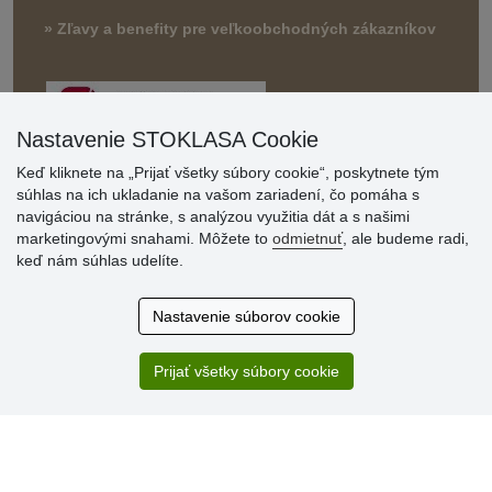
» Zľavy a benefity pre veľkoobchodných zákazníkov
Nastavenie STOKLASA Cookie
Keď kliknete na „Prijať všetky súbory cookie“, poskytnete tým
súhlas na ich ukladanie na vašom zariadení, čo pomáha s
navigáciou na stránke, s analýzou využitia dát a s našimi
Hodnotenia
marketingovými snahami. Môžete to
odmietnuť
, ale budeme radi,
zákazníkov
keď nám súhlas udelíte.
2.8.2026
Nastavenie súborov cookie
Ústretovosť, pohotovosť. Som spokojná.
13.7.2026
Prijať všetky súbory cookie
Veľká spokojnosť. Volal mi odtiaľ veľmi milý pán, že
zásielka sa nezmestí do boxu, tak sme to dali na poštu....
» Aktuálne 6948 recenzií
* Recenzie neoverujeme