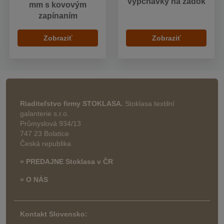
vypchávky na zadok
mm s kovovým
zapínaním
Zobraziť
Zobraziť
Riaditeľstvo firmy STOKLASA.
Stoklasa textilní
galanterie s.r.o.
Průmyslová 934/13
747 23 Bolatice
Česká republika
» PREDAJNE Stoklasa v ČR
» O NÁS
Kontakt Slovensko: