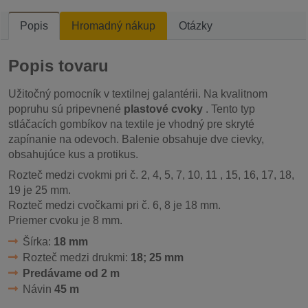
Popis
Hromadný nákup
Otázky
Popis tovaru
Užitočný pomocník v textilnej galantérii. Na kvalitnom
popruhu sú pripevnené
plastové cvoky
. Tento typ
stláčacích gombíkov na textile je vhodný pre skryté
zapínanie na odevoch. Balenie obsahuje dve cievky,
obsahujúce kus a protikus.
Rozteč medzi cvokmi pri č. 2, 4, 5, 7, 10, 11 , 15, 16, 17, 18,
19 je 25 mm.
Rozteč medzi cvočkami pri č. 6, 8 je 18 mm.
Priemer cvoku je 8 mm.
Šírka:
18 mm
Rozteč medzi drukmi:
18; 25 mm
Predávame od 2 m
Návin
45 m