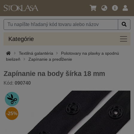
Jazyk
Hlavná
Prih
/
ponuka
Mena
Kateg
Kategórie
Textilná galantéria
Polotovary na plavky a spodnú
bielizeň
Zapínanie a predĺženie
Zapínanie na body šírka 18 mm
Kód:
090740
-25%