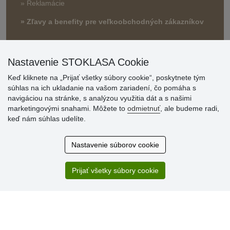
» Reklamácie
» Zľavy a benefity pre veľkoobchodných zákazníkov
Nastavenie STOKLASA Cookie
Keď kliknete na „Prijať všetky súbory cookie“, poskytnete tým
súhlas na ich ukladanie na vašom zariadení, čo pomáha s
navigáciou na stránke, s analýzou využitia dát a s našimi
marketingovými snahami. Môžete to
odmietnuť
, ale budeme radi,
Hodnotenia
keď nám súhlas udelíte.
zákazníkov
Nastavenie súborov cookie
2.8.2026
Ústretovosť, pohotovosť. Som spokojná.
Prijať všetky súbory cookie
13.7.2026
Veľká spokojnosť. Volal mi odtiaľ veľmi milý pán, že
zásielka sa nezmestí do boxu, tak sme to dali na poštu....
» Aktuálne 6948 recenzií
* Recenzie neoverujeme