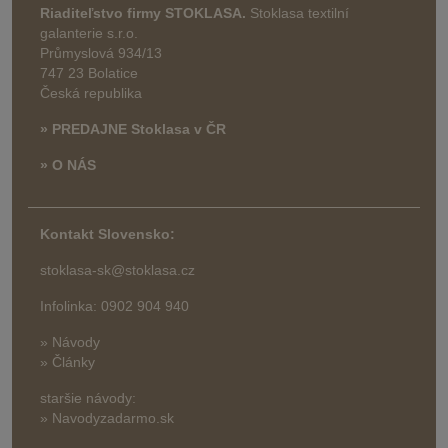
Riaditeľstvo firmy STOKLASA.
Stoklasa textilní
galanterie s.r.o.
Průmyslová 934/13
747 23 Bolatice
Česká republika
» PREDAJNE Stoklasa v ČR
» O NÁS
Kontakt Slovensko:
stoklasa-sk@stoklasa.cz
Infolinka: 0902 904 940
» Návody
» Články
staršie návody:
» Navodyzadarmo.sk