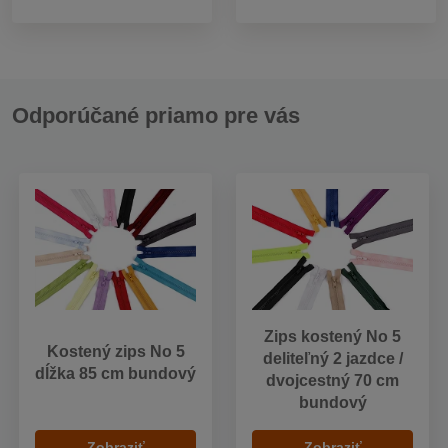
Odporúčané priamo pre vás
Zips kostený No 5
Kostený zips No 5
deliteľný 2 jazdce /
dĺžka 85 cm bundový
dvojcestný 70 cm
bundový
Zobraziť
Zobraziť