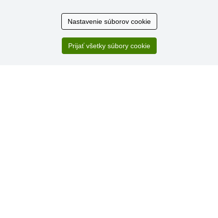
Hodnotenia
Nastavenie súborov cookie
zákazníkov
Prijať všetky súbory cookie
2.8.2026
Ústretovosť, pohotovosť. Som spokojná.
13.7.2026
Veľká spokojnosť. Volal mi odtiaľ veľmi milý pán, že
zásielka sa nezmestí do boxu, tak sme to dali na poštu....
» Aktuálne 6948 recenzií
* Recenzie neoverujeme