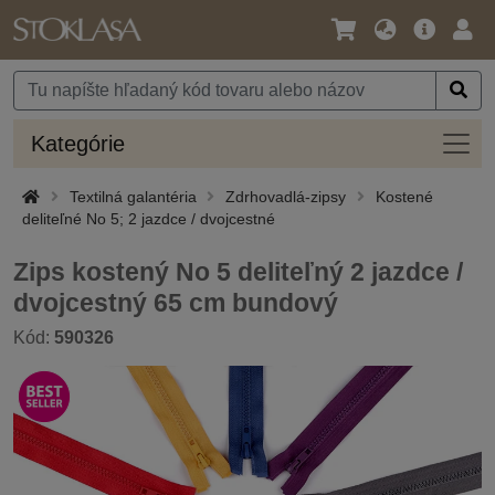
Jazyk
Hlavná
Prih
/
ponuka
Mena
Kateg
Kategórie
Textilná galantéria
Zdrhovadlá-zipsy
Kostené
deliteľné No 5; 2 jazdce / dvojcestné
Zips kostený No 5 deliteľný 2 jazdce /
dvojcestný 65 cm bundový
Kód:
590326