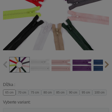
Dĺžka :
65 cm
70 cm
75 cm
80 cm
85 cm
90 cm
95 cm
100 cm
Vyberte variant: