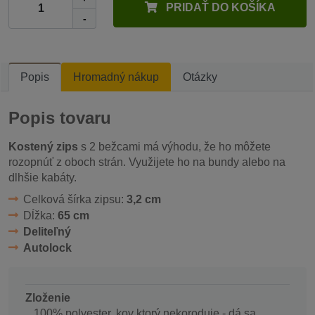
PRIDAŤ DO KOŠÍKA
-
Popis
Hromadný nákup
Otázky
Popis tovaru
Kostený zips
s 2 bežcami má výhodu, že ho môžete
rozopnúť z oboch strán. Využijete ho na bundy alebo na
dlhšie kabáty.
Celková šírka zipsu:
3,2 cm
Dĺžka:
65 cm
Deliteľný
Autolock
Zloženie
100% polyester, kov ktorý nekoroduje - dá sa