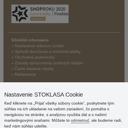
Dôležité informácie
» Nastavenie súborov cookie
»
Spôsob doručenia a možnosti platby
» Obchodné podmienky
» Zásady spracovania osobných údajov
» Často kladené otázky
» Reklamácie
» Zľavy a benefity pre veľkoobchodných zákazníkov
Nastavenie STOKLASA Cookie
Keď kliknete na „Prijať všetky súbory cookie“, poskytnete tým
súhlas na ich ukladanie na vašom zariadení, čo pomáha s
navigáciou na stránke, s analýzou využitia dát a s našimi
marketingovými snahami. Môžete to
odmietnuť
, ale budeme radi,
keď nám súhlas udelíte.