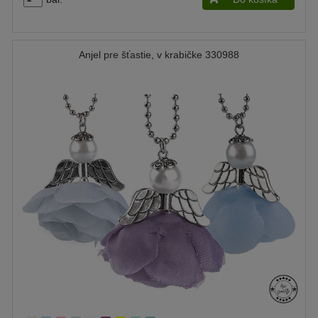
Anjel pre šťastie, v krabičke 330988