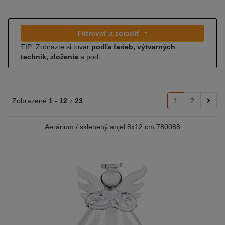
Filtrovať a zoradiť
TIP: Zobrazte si tovar
podľa farieb, výtvarných
techník, zloženia
a pod.
Zobrazené
1 -
12
z
23
1
2
Aerárium / sklenený anjel 8x12 cm 780088