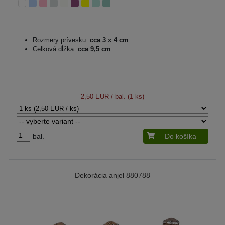
Rozmery prívesku:
cca 3 x 4 cm
Celková dĺžka:
cca 9,5 cm
2,50 EUR
/ bal. (1 ks)
bal.
Do košíka
Dekorácia anjel 880788