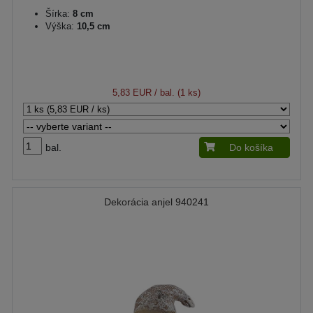
Šírka:
8 cm
Výška:
10,5 cm
5,83 EUR
/ bal. (1 ks)
bal.
Do košíka
Dekorácia anjel 940241