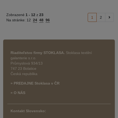
Zobrazené
1 -
12
z
23
1
2
Na stránke:
12
24
48
96
Riaditeľstvo firmy STOKLASA.
Stoklasa textilní
galanterie s.r.o.
Průmyslová 934/13
747 23 Bolatice
Česká republika
» PREDAJNE Stoklasa v ČR
» O NÁS
Kontakt Slovensko: