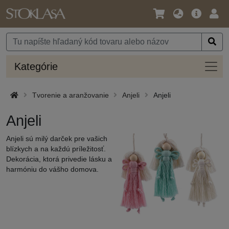
Jazyk
Hlavná
Prih
/
ponuka
Mena
Kateg
Kategórie
Tvorenie a aranžovanie
Anjeli
Anjeli
Anjeli
Anjeli sú milý darček pre vašich
blízkych a na každú príležitosť.
Dekorácia, ktorá privedie lásku a
harmóniu do vášho domova.