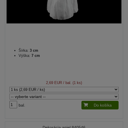
Šírka:
3 cm
Výška:
7 cm
2,69 EUR
/ bal. (1 ks)
bal.
Do košíka
Dekorácia anjel 840546