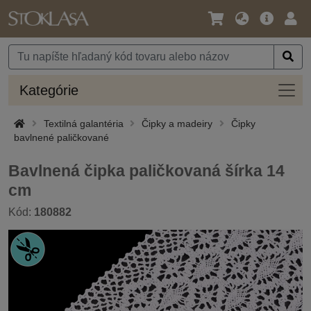
Jazyk
Hlavná
Prih
/
ponuka
Mena
Kateg
Kategórie
Textilná galantéria
Čipky a madeiry
Čipky
bavlnené paličkované
Bavlnená čipka paličkovaná šírka 14
cm
Kód:
180882