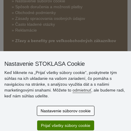
» Nastavenie súborov cookie
»
Spôsob doručenia a možnosti platby
» Obchodné podmienky
» Zásady spracovania osobných údajov
» Často kladené otázky
» Reklamácie
» Zľavy a benefity pre veľkoobchodných zákazníkov
Nastavenie STOKLASA Cookie
Keď kliknete na „Prijať všetky súbory cookie“, poskytnete tým
súhlas na ich ukladanie na vašom zariadení, čo pomáha s
navigáciou na stránke, s analýzou využitia dát a s našimi
marketingovými snahami. Môžete to
odmietnuť
, ale budeme radi,
Hodnotenia
keď nám súhlas udelíte.
zákazníkov
Nastavenie súborov cookie
2.8.2026
Ústretovosť, pohotovosť. Som spokojná.
Prijať všetky súbory cookie
13.7.2026