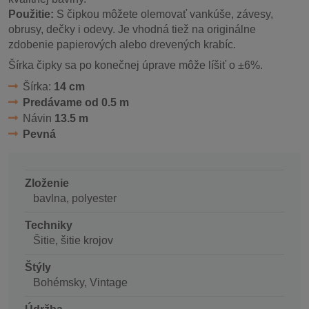
Použitie:
S čipkou môžete olemovať vankúše, závesy,
obrusy, dečky i odevy. Je vhodná tiež na originálne
zdobenie papierových alebo drevených krabíc.
Šírka čipky sa po konečnej úprave môže líšiť o ±6%.
Šírka:
14 cm
Predávame od 0.5 m
Návin
13.5 m
Pevná
Zloženie
bavlna, polyester
Techniky
Šitie, šitie krojov
Štýly
Bohémsky, Vintage