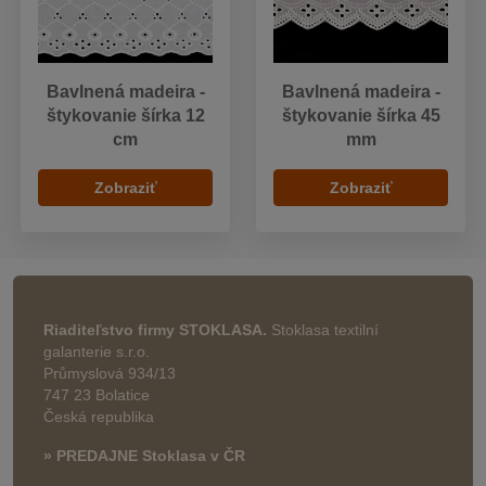
Bavlnená madeira -
Bavlnená madeira -
štykovanie šírka 12
štykovanie šírka 45
cm
mm
Zobraziť
Zobraziť
Riaditeľstvo firmy STOKLASA.
Stoklasa textilní
galanterie s.r.o.
Průmyslová 934/13
747 23 Bolatice
Česká republika
» PREDAJNE Stoklasa v ČR