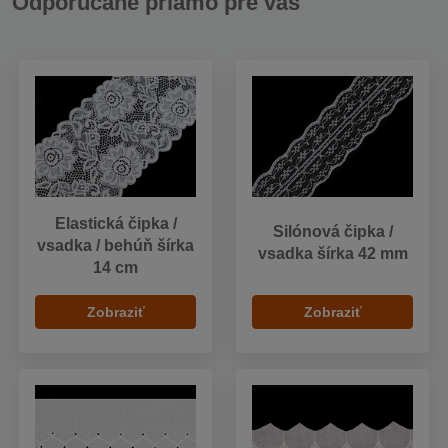
Odporúčané priamo pre vás
Elastická čipka /
Silónová čipka /
vsadka / behúň šírka
vsadka šírka 42 mm
14 cm
Zobraziť
Zobraziť