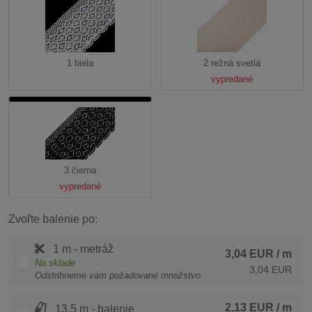
1 biela
2 režná svetlá
vypredané
3 čierna
vypredané
Zvoľte balenie po:
1 m - metráž
3,04 EUR
/ m
Na sklade
3,04 EUR
Odstrihneme vám požadované množstvo
2,13 EUR
/ m
13.5 m - balenie