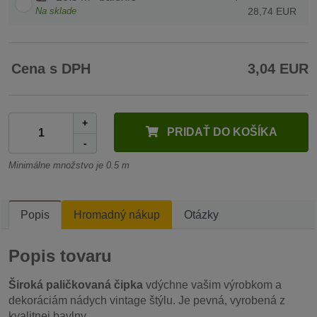
Na sklade
28,74 EUR
Cena s DPH
3,04 EUR
+
PRIDAŤ DO KOŠÍKA
-
Minimálne množstvo je 0.5 m
Popis
Hromadný nákup
Otázky
Popis tovaru
Široká paličkovaná čipka
vdýchne vašim výrobkom a
dekoráciám nádych vintage štýlu. Je pevná, vyrobená z
kvalitnej bavlny.