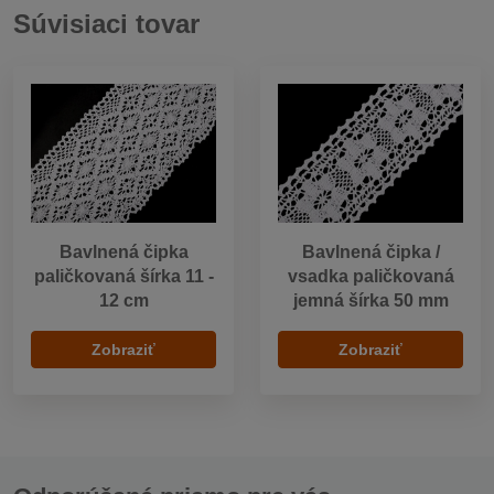
Súvisiaci tovar
Bavlnená čipka
Bavlnená čipka /
paličkovaná šírka 11 -
vsadka paličkovaná
12 cm
jemná šírka 50 mm
Zobraziť
Zobraziť