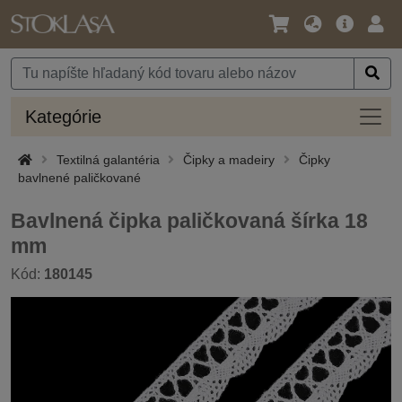
Jazyk
Hlavná
Prih
/
ponuka
Mena
Kateg
Kategórie
Textilná galantéria
Čipky a madeiry
Čipky
bavlnené paličkované
Bavlnená čipka paličkovaná šírka 18
mm
Kód:
180145