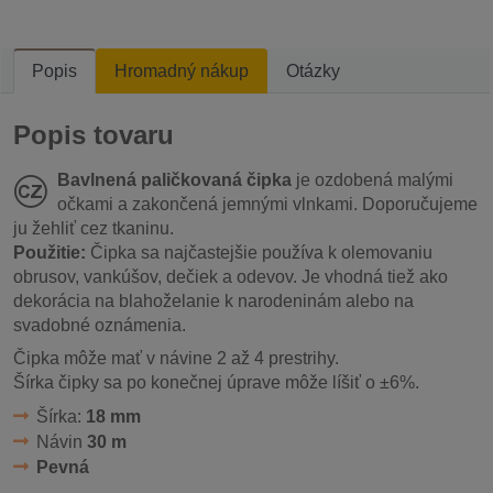
Popis
Hromadný nákup
Otázky
Popis tovaru
Bavlnená paličkovaná čipka
je ozdobená malými
očkami a zakončená jemnými vlnkami. Doporučujeme
ju žehliť cez tkaninu.
Použitie:
Čipka sa najčastejšie používa k olemovaniu
obrusov, vankúšov, dečiek a odevov. Je vhodná tiež ako
dekorácia na blahoželanie k narodeninám alebo na
svadobné oznámenia.
Čipka môže mať v návine 2 až 4 prestrihy.
Šírka čipky sa po konečnej úprave môže líšiť o ±6%.
Šírka:
18 mm
Návin
30 m
Pevná