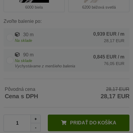
6000 biela
6200 béžová svetlá
Zvoľte balenie po:
0,939 EUR
/ m
30 m
Na sklade
28,17 EUR
90 m
0,845 EUR
/ m
Na sklade
76,05 EUR
Vychystávame z menšieho balenia
Pôvodná cena
28,17 EUR
Cena s DPH
28,17 EUR
+
PRIDAŤ DO KOŠÍKA
-