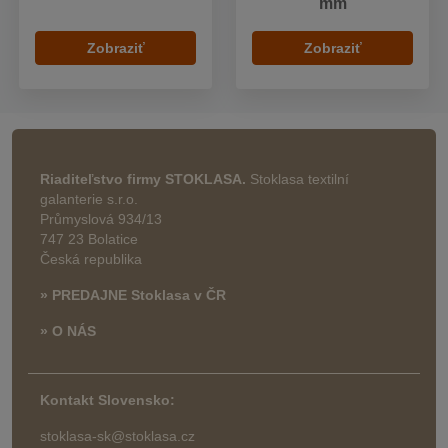
mm
Zobraziť
Zobraziť
Riaditeľstvo firmy STOKLASA.
Stoklasa textilní
galanterie s.r.o.
Průmyslová 934/13
747 23 Bolatice
Česká republika
» PREDAJNE Stoklasa v ČR
» O NÁS
Kontakt Slovensko:
stoklasa-sk@stoklasa.cz