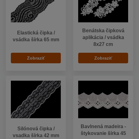
Benátska čipková
Elastická čipka /
aplikácia / vsádka
vsádka šírka 65 mm
8x27 cm
Zobraziť
Zobraziť
Bavlnená madeira -
Silónová čipka /
štykovanie šírka 45
vsadka šírka 42 mm